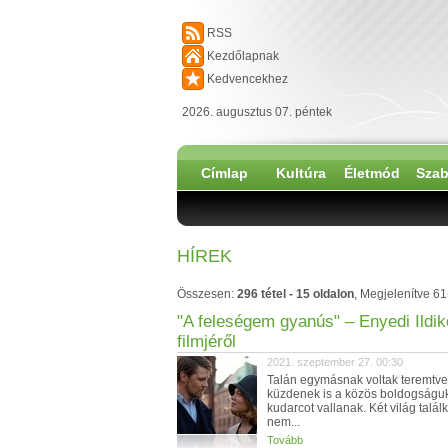
RSS
Kezdőlapnak
Kedvencekhez
2026. augusztus 07. péntek
Címlap
Kultúra
Életmód
Szab
HÍREK
Összesen:
296 tétel - 15 oldalon
, Megjelenítve 61
"A feleségem gyanús" – Enyedi Ildik
filmjéről
2021. szeptember 27. 00:30
Talán egymásnak voltak teremtve
küzdenek is a közös boldogságuk
kudarcot vallanak. Két világ találk
nem...
Tovább