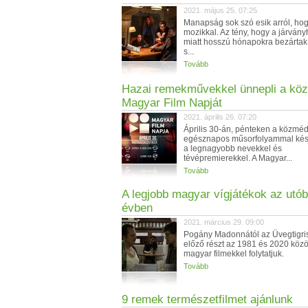
2021. május 25. 07:25
Manapság sok szó esik arról, hog
mozikkal. Az tény, hogy a járvány
miatt hosszú hónapokra bezártak
s...
Tovább
Hazai remekművekkel ünnepli a kö
Magyar Film Napját
2021. április 26. 07:20
Április 30-án, pénteken a közméd
egésznapos műsorfolyammal kés
a legnagyobb nevekkel és
tévépremierekkel. A Magyar...
Tovább
A legjobb magyar vígjátékok az utób
évben
2021. március 29. 09:00
Pogány Madonnától az Üvegtigris
előző részt az 1981 és 2020 közöt
magyar filmekkel folytatjuk.
Tovább
9 remek természetfilmet ajánlunk