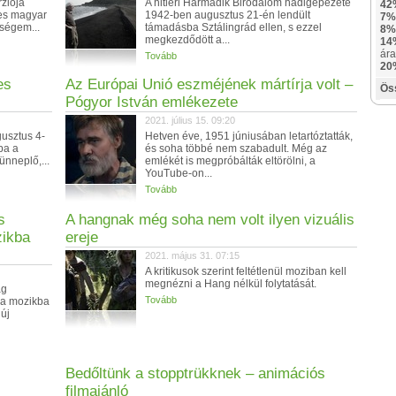
rziója
A hitleri Harmadik Birodalom hadigépezete
42
yes magyar
1942-ben augusztus 21-én lendült
7%
eségem...
támadásba Sztálingrád ellen, s ezzel
8%
megkezdődött a...
14
ára
Tovább
20
es
Az Európai Unió eszméjének mártírja volt –
Ös
Pógyor István emlékezete
2021. július 15. 09:20
gusztus 4-
Hetven éve, 1951 júniusában letartóztatták,
ba a
és soha többé nem szabadult. Még az
ünneplő,...
emlékét is megpróbálták eltörölni, a
YouTube-on...
Tovább
s
A hangnak még soha nem volt ilyen vizuális
zikba
ereje
2021. május 31. 07:15
A kritikusok szerint feltétlenül moziban kell
megnézni a Hang nélkül folytatását.
ág
Tovább
 a mozikba
új
Bedőltünk a stopptrükknek – animációs
filmajánló