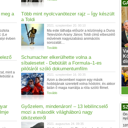
G
ő meg a
Több mint nyolcvanötezer rajz – Így készült
a Toldi
2021. szeptember 20. 00:10
oztola
Ma este láthatja először a közönség a Duna
c (Le
Televízión Arany János Toldi című elbeszélő
valyi évben
művének nagyszabású animációs
sorozatát....
Tovább
Va
Kö
telező
Schumacher elkerülhette volna a
dí
síbalesetet - Debütált a Formula–1-es
pilótáról szóló dokumentumfilm
at, mint a
2021. szeptember 16. 00:35
debütál a
Azon a decemberi napon egy másik
hobbijának szeretett volna hódolni, és akkor
talán ő maga narrálja a róla szóló filmet.
Tovább
gyar
Győzelem, mindenáron! – 13 lebilincselő
S
ilmje
mozi a második világháború nagy
Ön 
ütközeteiről
ny
2021. augusztus 24. 09:35
10