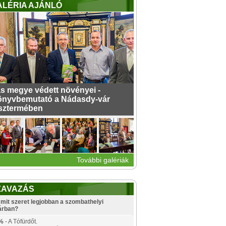
ALÉRIA AJÁNLÓ
s megye védett növényei -
nyvbemutató a Nádasdy-vár
sztermében
További galériák
ZAVAZÁS
mit szeret legjobban a szombathelyi
árban?
%
- A Tófürdőt.