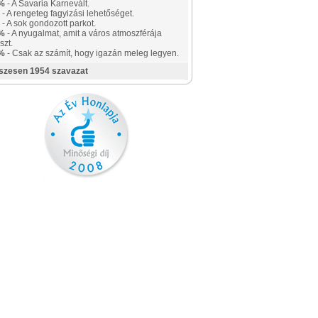
%
- A Savaria Karnevált.
- A rengeteg fagyizási lehetőséget.
- A sok gondozott parkot.
%
- A nyugalmat, amit a város atmoszférája
szt.
%
- Csak az számít, hogy igazán meleg legyen.
szesen 1954 szavazat