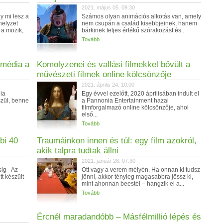
2021. május 05. 09:30
y mi lesz a
Számos olyan animációs alkotás van, amely
helyzet
nem csupán a család kisebbjeinek, hanem
 a mozik,
bárkinek teljes értékű szórakozást és...
Tovább
zmédia a
Komolyzenei és vallási filmekkel bővült a
művészeti filmek online kölcsönzője
2021. április 24. 10:00
ia
Egy évvel ezelőtt, 2020 áprilisában indult el
zül, benne
a Pannonia Entertainment hazai
filmforgalmazó online kölcsönzője, ahol
első...
Tovább
bi 40
Traumáinkon innen és túl: egy film azokról,
akik talpra tudtak állni
2021. január 28. 07:30
ig - Az
Ott vagy a verem mélyén. Ha onnan ki tudsz
t készült
jönni, akkor tényleg magasabbra jössz ki,
mint ahonnan beestél – hangzik el a...
Tovább
Ércnél maradandóbb – Másfélmillió lépés és