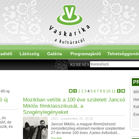
adidő
Látószög
Galéria
Programajánló
Tehetséggond
KERESÉS
P
-80-ig
1
2
3
4
5
6
7
8
9
10
11
Idő
ó új
Mozikban vetítik a 100 éve született Jancsó
Hel
Miklós filmklasszikusát, a
Kat
Szegénylegényeket
Es
, és
2021. szeptember 25. 13:15
ért, de
Jancsó Miklós, a magyar filmművészet
ozik, és
nemzetközileg elismert mestere szeptember
27-én lenne 100 éves. A jeles évforduló...
Tovább