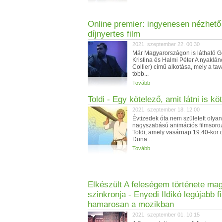
Online premier: ingyenesen nézhet
díjnyertes film
2021. szeptember 22. 00:30
Már Magyarországon is látható G
Kristina és Halmi Péter A nyaklán
Collier) című alkotása, mely a ta
több...
Tovább
Toldi - Egy kötelező, amit látni is kö
2021. szeptember 18. 12:00
Évtizedek óta nem született olyan
nagyszabású animációs filmsoroz
Toldi, amely vasárnap 19.40-kor 
Duna...
Tovább
Elkészült A feleségem története ma
szinkronja - Enyedi Ildikó legújabb f
hamarosan a mozikban
2021. szeptember 01. 10:15