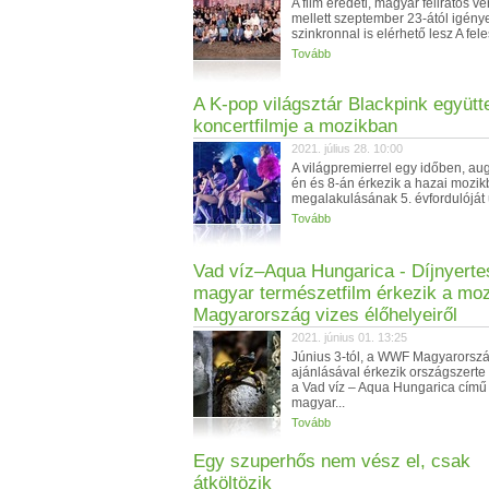
A film eredeti, magyar feliratos ve
mellett szeptember 23-ától igén
szinkronnal is elérhető lesz A fel
Tovább
A K-pop világsztár Blackpink együtt
koncertfilmje a mozikban
2021. július 28. 10:00
A világpremierrel egy időben, au
én és 8-án érkezik a hazai mozik
megalakulásának 5. évfordulóját 
Tovább
Vad víz–Aqua Hungarica - Díjnyerte
magyar természetfilm érkezik a mo
Magyarország vizes élőhelyeiről
2021. június 01. 13:25
Június 3-tól, a WWF Magyarorsz
ajánlásával érkezik országszerte
a Vad víz – Aqua Hungarica című 
magyar...
Tovább
Egy szuperhős nem vész el, csak
átköltözik