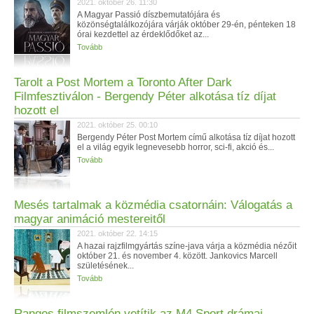
2021. október 26. 11:30
A Magyar Passió díszbemutatójára és
közönségtalálkozójára várják október 29-én, pénteken 18
órai kezdettel az érdeklődőket az...
Tovább
Tarolt a Post Mortem a Toronto After Dark
Filmfesztiválon - Bergendy Péter alkotása tíz díjat
hozott el
2021. október 25. 00:10
Bergendy Péter Post Mortem című alkotása tíz díjat hozott
el a világ egyik legnevesebb horror, sci-fi, akció és...
Tovább
Mesés tartalmak a közmédia csatornáin: Válogatás a
magyar animáció mestereitől
2021. október 22. 14:15
A hazai rajzfilmgyártás színe-java várja a közmédia nézőit
október 21. és november 4. között. Jankovics Marcell
születésének...
Tovább
Rangos filmszemlén vetítik az M4 Sport drámai