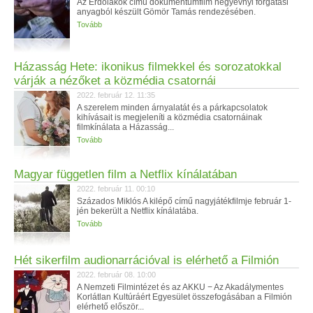
Az Erdőlakók című dokumentumfilm négyévnyi forgatási
anyagból készült Gömör Tamás rendezésében.
Tovább
Házasság Hete: ikonikus filmekkel és sorozatokkal
várják a nézőket a közmédia csatornái
2022. február 12. 11:35
A szerelem minden árnyalatát és a párkapcsolatok
kihívásait is megjeleníti a közmédia csatornáinak
filmkínálata a Házasság...
Tovább
Magyar független film a Netflix kínálatában
2022. február 11. 00:10
Százados Miklós A kilépő című nagyjátékfilmje február 1-
jén bekerült a Netflix kínálatába.
Tovább
Hét sikerfilm audionarrációval is elérhető a Filmión
2022. február 08. 10:00
A Nemzeti Filmintézet és az AKKU − Az Akadálymentes
Korlátlan Kultúráért Egyesület összefogásában a Filmión
elérhető először...