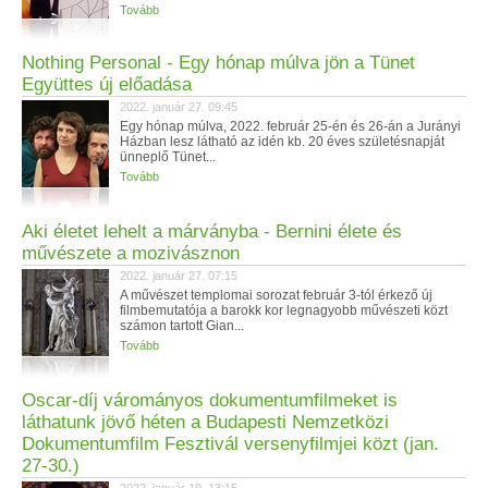
Tovább
Nothing Personal - Egy hónap múlva jön a Tünet
Együttes új előadása
2022. január 27. 09:45
Egy hónap múlva, 2022. február 25-én és 26-án a Jurányi
Házban lesz látható az idén kb. 20 éves születésnapját
ünneplő Tünet...
Tovább
Aki életet lehelt a márványba - Bernini élete és
művészete a mozivásznon
2022. január 27. 07:15
A művészet templomai sorozat február 3-tól érkező új
filmbemutatója a barokk kor legnagyobb művészeti közt
számon tartott Gian...
Tovább
Oscar-díj várományos dokumentumfilmeket is
láthatunk jövő héten a Budapesti Nemzetközi
Dokumentumfilm Fesztivál versenyfilmjei közt (jan.
27-30.)