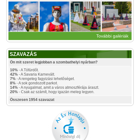
További galériák
SZAVAZÁS
Ön mit szeret legjobban a szombathelyi nyárban?
10%
- A Tófürdőt.
42%
- A Savaria Karnevált.
7%
- A rengeteg fagyizási lehetőséget.
8%
- A sok gondozott parkot.
14%
- A nyugalmat, amit a város atmoszférája áraszt.
20%
- Csak az számít, hogy igazán meleg legyen.
Összesen 1954 szavazat