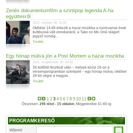
Zenés dokumentumfilm a szintipop legenda A-ha
együttesről
2021. október 08. 11:00
Október 14-től érkezik a hazai mozikba a nyolcvanas évek
kultikussá vált zenekaráról, a Take on Me című slágert
jegyző norvég...
Tovább
Egy hónap múlva jön a Post Mortem a hazai mozikba
2021. szeptember 30. 00:20
26 külföldi fesztivál után – melyek közül 18-on a
versenyprogramban szerepelt – egy hónap múlva, október
28-tól végre a magyar...
Tovább
1
2
3
4
5
6
7
8
9
10
11
Összesen:
296 tétel - 15 oldalon
, Megjelenítve 41-60-ig
PROGRAMKERESŐ
Időpont: