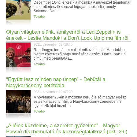
December 16-tól érkezik a mozikba A művészet templomai
ismeretterjesztő sorozat legújabb epizódja, amely
Salvador Dalí...
Tovább
Olyan világban élünk, amilyenről a Led Zeppelin is
énekelt - Leslie Mandoki a Don’t Look Up című filmről
2021. december 02. 10:45
Rendhagyó formátummal jelentkezik Leslie Mandoki: a
Netflix következő nagy dobásának szánt, Don't Look Up
című, még bemutatás...
Tovább
"Együtt lesz minden nap ünnep" - Debütál a
Nagykarácsony betétdala
2021. november 19. 07:20
A november 25-én a mozikba kerülő első magyar egész
estés karácsonyi film, a Nagykarácsony zenéjében is
igyekszik újat hozni:...
Tovább
„A lélek küzdelme, a szeretet győzelme” - Magyar
Passió díszbemutató és közönségtalálkozó (okt. 29.)