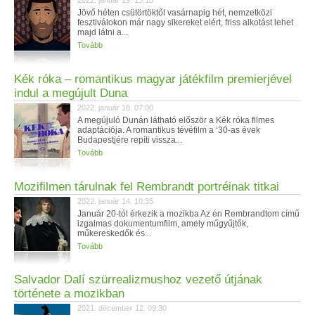
2022. január 19. 13:15
Jövő héten csütörtöktől vasárnapig hét, nemzetközi
fesztiválokon már nagy sikereket elért, friss alkotást lehet
majd látni a...
Tovább
Kék róka – romantikus magyar játékfilm premierjével
indul a megújult Duna
2022. január 18. 07:00
A megújuló Dunán látható először a Kék róka filmes
adaptációja. A romantikus tévéfilm a ‘30-as évek
Budapestjére repíti vissza...
Tovább
Mozifilmen tárulnak fel Rembrandt portréinak titkai
2022. január 14. 10:35
Január 20-tól érkezik a mozikba Az én Rembrandtom című
izgalmas dokumentumfilm, amely műgyűjtők,
műkereskedők és...
Tovább
Salvador Dalí szürrealizmushoz vezető útjának
története a mozikban
2021. december 12. 09:30