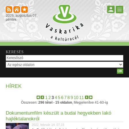
2026. augusztus 07.
péntek
KERESÉS
HÍREK
1
2
3
4
5
6
7
8
9
10
11
Összesen:
296 tétel - 15 oldalon
, Megjelenítve 41-60-ig
Dokumentumfilm készült a budai hegyekben lakó
hajléktalanokról
2022. február 14. 07:15