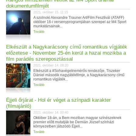
dokumentumfilmjét
2021. október 15. 11:15
A szolnoki Alexandre Trauner Art/Film Fesztivál (ATAFF)
október 16-i versenyprogramjában szerepel az M4 Sport
munkatársainak...
Tovább
Elkészült a Nagykarácsony című romantikus vígjáték
előzetese - November 25-én kerül a hazai mozikba a
film parádés szereposztással
2021. október 14. 08:20
Elkészült a #Sohavégetnemérős rendezője, Tiszeker
Dániel második nagyjátékfilmje, a Nagykarácsony című
romantikus vígjáték...
Tovább
Éjjeli őrjárat - Hol ér véget a színpadi karakter
(filmajánló)
2021. október 14. 00:40
Október 18-án, a Bem moziban magyar színészeknek
premier előtt mutatják be Demián József színházi
környezetben játszódó Éjjeli...
Tovább