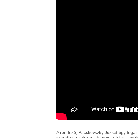
A rendező, Pacskovszky József úgy fogalma
szerethető, játékos, de ugyanakkor a mélyb