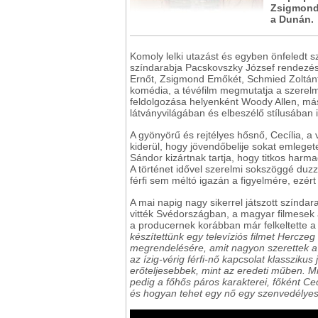
Zsigmond 
a Dunán.
Komoly lelki utazást és egyben önfeledt 
színdarabja Pacskovszky József rendezésé
Ernőt, Zsigmond Emőkét, Schmied Zoltánt é
komédia, a tévéfilm megmutatja a szerelm
feldolgozása helyenként Woody Allen, másu
látványvilágában és elbeszélő stílusában i
A gyönyörű és rejtélyes hősnő, Cecília, a 
kiderül, hogy jövendőbelije sokat emlegete
Sándor kizártnak tartja, hogy titkos harm
A történet idővel szerelmi sokszöggé duz
férfi sem méltó igazán a figyelmére, ezért
A mai napig nagy sikerrel játszott színd
vitték Svédországban, a magyar filmesek
a producernek korábban már felkeltette 
készítettünk egy televíziós filmet Hercz
megrendelésére, amit nagyon szerettek a 
az ízig-vérig férfi-nő kapcsolat klasszikus
erőteljesebbek, mint az eredeti műben. Mi
pedig a főhős páros karakterei, főként Cec
és hogyan tehet egy nő egy szenvedélyes