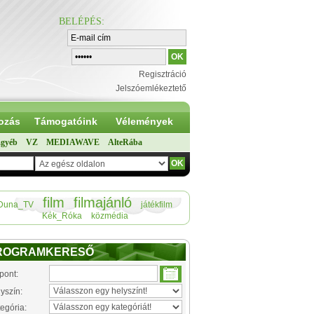
BELÉPÉS
:
Regisztráció
Jelszóemlékeztető
ozás
Támogatóink
Vélemények
gyéb
VZ
MEDIAWAVE
AlteRába
film
filmajánló
Duna_TV
játékfilm
Kék_Róka
közmédia
ROGRAMKERESŐ
pont:
yszín:
egória: