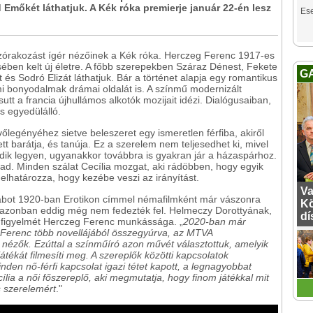
Emőkét láthatjuk. A Kék róka premierje január 22-én lesz
Es
szórakozást ígér nézőinek a Kék róka. Herczeg Ferenc 1917-es
ben kelt új életre. A főbb szerepekben Száraz Dénest, Fekete
G
s Sodró Elizát láthatjuk. Bár a történet alapja egy romantikus
i bonyodalmak drámai oldalát is. A színmű modernizált
tt a francia újhullámos alkotók mozijait idézi. Dialógusaiban,
s egyedülálló.
vőlegényéhez sietve beleszeret egy ismeretlen férfiba, akiről
tt barátja, és tanúja. Ez a szerelem nem teljesedhet ki, mivel
adik legyen, ugyanakkor továbbra is gyakran jár a házaspárhoz.
zad. Minden szálat Cecília mozgat, aki rádöbben, hogy egyik
 elhatározza, hogy kezébe veszi az irányítást.
Va
arabot 1920-ban Erotikon címmel némafilmként már vászonra
Kö
 azonban eddig még nem fedezték fel. Helmeczy Dorottyának,
dí
a figyelmét Herczeg Ferenc munkássága. „
2020-ban már
eg Ferenc több novellájából összegyúrva, az MTVA
nézők. Ezúttal a színműíró azon művét választottuk, amelyik
 játékát filmesíti meg. A szereplők közötti kapcsolatok
nden nő-férfi kapcsolat igazi tétet kapott, a legnagyobbat
ília a női főszereplő, aki megmutatja, hogy finom játékkal mit
 szerelemért
."