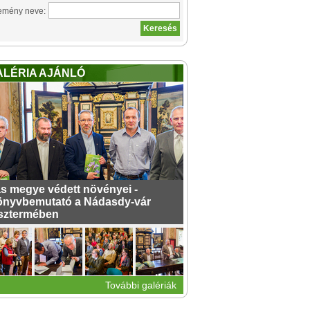
emény neve:
ALÉRIA AJÁNLÓ
s megye védett növényei -
nyvbemutató a Nádasdy-vár
sztermében
További galériák