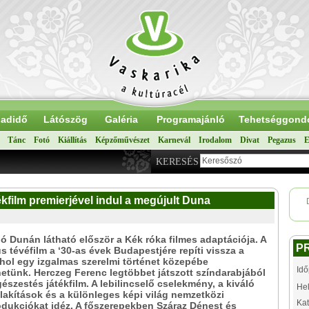
adidő
Látószög
Galéria
Programajánló
Tehetséggond
Tánc
Fotó
Kiállítás
Képzőművészet
Karnevál
Irodalom
Divat
Pegazus
E
KERESÉS
kfilm premierjével indul a megújult Duna
ó Dunán látható először a Kék róka filmes adaptációja. A
P
s tévéfilm a ‘30-as évek Budapestjére repíti vissza a
hol egy izgalmas szerelmi történet közepébe
Idő
tünk. Herczeg Ferenc legtöbbet játszott színdarabjából
gészestés játékfilm. A lebilincselő cselekmény, a kiváló
Hel
alakítások és a különleges képi világ nemzetközi
Kat
dukciókat idéz. A főszerepekben Száraz Dénest és