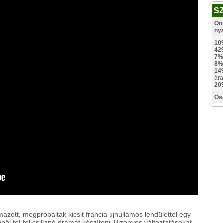
S
Ön 
ny
10
42
7%
8%
14
ára
20
Ös
zott, megpróbáltak kicsit francia újhullámos lendülettel egy
ől fel-fel csillanó drámát készíteni. Bizonyos változtatásokat