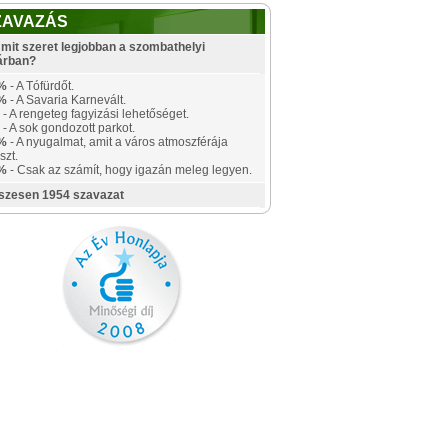
ZAVAZÁS
mit szeret legjobban a szombathelyi
árban?
%
- A Tófürdőt.
%
- A Savaria Karnevált.
- A rengeteg fagyizási lehetőséget.
- A sok gondozott parkot.
%
- A nyugalmat, amit a város atmoszférája
szt.
%
- Csak az számít, hogy igazán meleg legyen.
szesen 1954 szavazat