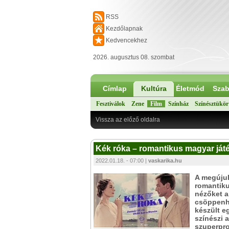
RSS
Kezdőlapnak
Kedvencekhez
2026. augusztus 08. szombat
Címlap
Kultúra
Életmód
Szab
Fesztiválok
Zene
Film
Színház
Színésztükör
Vissza az előző oldalra
Kék róka – romantikus magyar játé
2022.01.18. - 07:00 |
vaskarika.hu
A megújul
romantiku
nézőket a
csöppenhe
készült e
színészi 
szuperpro