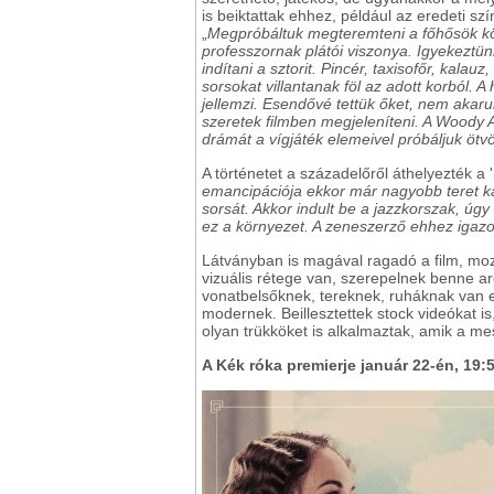
is beiktattak ehhez, például az eredeti sz
„
Megpróbáltuk megteremteni a főhősök kör
professzornak plátói viszonya. Igyekeztünk
indítani a sztorit. Pincér, taxisofőr, kal
sorsokat villantanak föl az adott korból. A
jellemzi. Esendővé tettük őket, nem akarun
szeretek filmben megjeleníteni. A Woody Al
drámát a vígjáték elemeivel próbáljuk ötv
A történetet a századelőről áthelyezték a
emancipációja ekkor már nagyobb teret kap
sorsát. Akkor indult be a jazzkorszak, úgy
ez a környezet. A zeneszerző ehhez igazo
Látványban is magával ragadó a film, moz
vizuális rétege van, szerepelnek benne ar
vonatbelsőknek, tereknek, ruháknak van e
modernek. Beillesztettek stock videókat is
olyan trükköket is alkalmaztak, amik a me
A Kék róka premierje január 22-én, 19:5