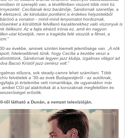
ínműben öt szereplő van, a tévéfilmben viszont több mint tíz.
nyezetét. Cecíliának lesz barátnője, Sándornak szeretője, a
 életszerű, de kiindulási pontként is érdekes helyzetekből
auz, bárónő a vonaton - mind-mind lenyomatot hordoznak,
 hőseinket a körülöttük felvillanó karakterekhez való viszonyuk is
k ítélkezni. Az a fajta elnéző irónia ez, amit én nagyon
len-utat követjük, nem a tragédia felé visszük a filmet, a
özni
."
 '30-as évekbe, aminek szintén kiemelt jelentősége van. „
A nők
ott, hitelesebbnek tűnik, hogy Cecília a kezébe veszi a
 döntöttünk, Sándornak legyen jazz klubja, izgalmas világot ad
dva Bacsó Kristóf jazz-zenész volt
."
galmas stílusra, sok steady-camre lehet számítani. Több
chív felvételek a ‘30-as évek Budapestjéről - az autóknak,
gyfajta jó értelembe vett romantikája, de ugyanakkor már
, amiket CGI-jal alakítottak át a korszaknak megfelelően és
seszerűséget erősítik.
0-től látható a Dunán, a nemzet televízióján.