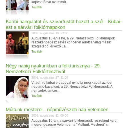
kapcsolódva az immár...
Tovább
Karibi hangulatot és szivarfüstöt hozott a szél - Kubai-
est a sárvári folklórnapokon
2009. augusztus 19. 22:00
Augusztus 18-án este, a 29. Nemzetközi Folklórnapok
részeként egész estés koncertet adott a világ másik
szegletéből érkező La...
Tovább
Négy napig nyakunkban a folktarisznya - 29.
Nemzetközi Folklórfesztivál
2009. augusztus 17. 11:00
Világhírű kubai előadóval nyitotta meg kapuit az idei
néptánc-kavalkád, a 29. Nemzetközi Folklórnapok. A
nemzetek táncos...
Tovább
Múltunk mesterei - népművészeti nap Velemben
2009. augusztus 11. 09:00
Augusztus 16-án, a sárvári folklórnapok részeként kerül
megrendezésre Velemben a "Múltunk Mesterei" c.