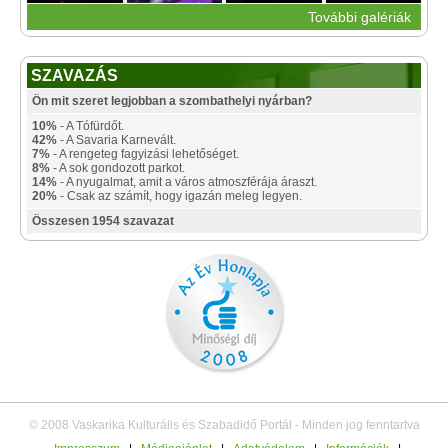
További galériák
SZAVAZÁS
Ön mit szeret legjobban a szombathelyi nyárban?
10%
- A Tófürdőt.
42%
- A Savaria Karnevált.
7%
- A rengeteg fagyizási lehetőséget.
8%
- A sok gondozott parkot.
14%
- A nyugalmat, amit a város atmoszférája áraszt.
20%
- Csak az számít, hogy igazán meleg legyen.
Összesen 1954 szavazat
© 2008 Vaskarika Kulturális és Szabadidő Portál - Minden jog fenntartva