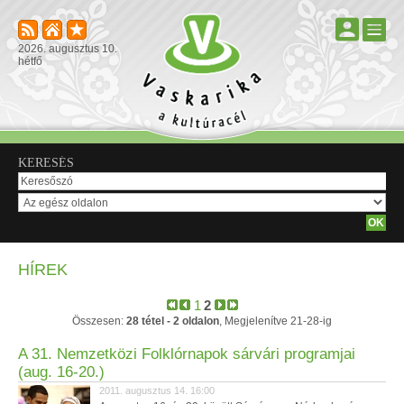
2026. augusztus 10.
hétfő
KERESÉS
HÍREK
1
2
Összesen:
28 tétel - 2 oldalon
, Megjelenítve 21-28-ig
A 31. Nemzetközi Folklórnapok sárvári programjai
(aug. 16-20.)
2011. augusztus 14. 16:00