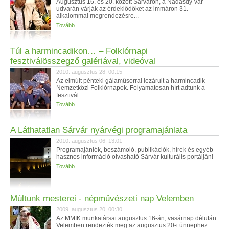
Augusztus 16. és 20. között Sárváron, a Nádasdy-vár
udvarán várják az érdeklődőket az immáron 31.
alkalommal megrendezésre...
Tovább
Túl a harmincadikon… – Folklórnapi
fesztiválösszegző galériával, videóval
2010. augusztus 28. 00:15
Az elmúlt pénteki gálaműsorral lezárult a harmincadik
Nemzetközi Folklórnapok. Folyamatosan hírt adtunk a
fesztivál...
Tovább
A Láthatatlan Sárvár nyárvégi programajánlata
2010. augusztus 06. 13:01
Programajánlók, beszámoló, publikációk, hírek és egyéb
hasznos információ olvasható Sárvár kulturális portálján!
Tovább
Múltunk mesterei - népművészeti nap Velemben
2009. augusztus 20. 00:30
Az MMIK munkatársai augusztus 16-án, vasárnap délután
Velemben rendezték meg az augusztus 20-i ünnephez