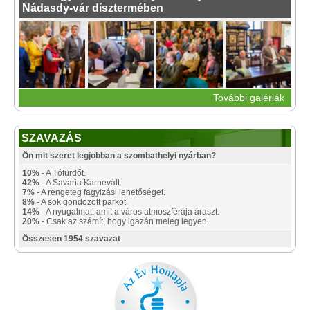
Nádasdy-vár dísztermében
További galériák
SZAVAZÁS
Ön mit szeret legjobban a szombathelyi nyárban?
10%
- A Tófürdőt.
42%
- A Savaria Karnevált.
7%
- A rengeteg fagyizási lehetőséget.
8%
- A sok gondozott parkot.
14%
- A nyugalmat, amit a város atmoszférája áraszt.
20%
- Csak az számít, hogy igazán meleg legyen.
Összesen 1954 szavazat