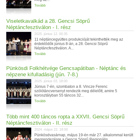
Tovább
Viseletkavalkád a 28. Gencsi Söprű
Néptáncfesztiválon - I. rész
2025. június 12. 00:35
11 néptáncegyüttes produkcióját tekinthették meg az
érdeklődők június 8-án, a 28. Gencsi Söprű
Néptáncfesztiválon. A...
Tovább
Pünkösdi Folkhétvége Gencsapátiban - Néptánc és
népzene kifulladásig (jún. 7-8.)
2025. június 03. 18:00
Június 7-én, szombaton a 8. Vincze Ferenc
szólótáncversenyt rendezik meg délelőtt, amire 5
korosztályban 55 táncos 32...
Tovább
Több mint 400 táncos ropta a XXVII. Gencsi Söprű
Néptáncfesztiválon - II. rész
2024. május 22. 18:00
Pünkösdvasárnap, május 19-én már 27. alkalommal került
megrendezésre a Gencsi Söprű Regionális