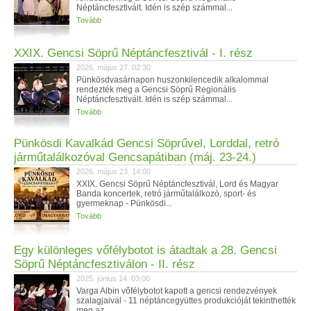
Néptáncfesztivált. Idén is szép számmal...
Tovább
XXIX. Gencsi Söprű Néptáncfesztivál - I. rész
2026. május 27. 02:30
Pünkösdvasárnapon huszonkilencedik alkalommal
rendezték meg a Gencsi Söprű Regionális
Néptáncfesztivált. Idén is szép számmal...
Tovább
Pünkösdi Kavalkád Gencsi Söprűvel, Lorddal, retró
járműtalálkozóval Gencsapátiban (máj. 23-24.)
2026. május 23. 14:00
XXIX. Gencsi Söprű Néptáncfesztivál, Lord és Magyar
Banda koncertek, retró járműtalálkozó, sport- és
gyermeknap - Pünkösdi...
Tovább
Egy különleges vőfélybotot is átadtak a 28. Gencsi
Söprű Néptáncfesztiválon - II. rész
2025. június 14. 03:00
Varga Albin vőfélybotot kapott a gencsi rendezvények
szalagjaival - 11 néptáncegyüttes produkcióját tekinthették
meg az...