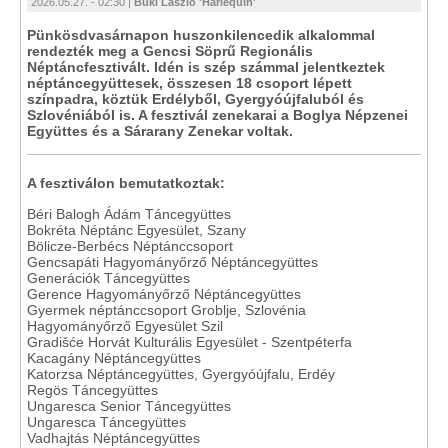
2026.05.27. - 02:30 |
Büki László 'Harlequin'
Pünkösdvasárnapon huszonkilencedik alkalommal
rendezték meg a Gencsi Söprű Regionális
Néptáncfesztivált. Idén is szép számmal jelentkeztek
néptáncegyüttesek, összesen 18 csoport lépett
színpadra, köztük Erdélyből, Gyergyóújfaluból és
Szlovéniából is. A fesztivál zenekarai a Boglya Népzenei
Együttes és a Sárarany Zenekar voltak.
A fesztiválon bemutatkoztak:
Béri Balogh Ádám Táncegyüttes
Bokréta Néptánc Egyesület, Szany
Bölicze-Berbécs Néptánccsoport
Gencsapáti Hagyományőrző Néptáncegyüttes
Generációk Táncegyüttes
Gerence Hagyományőrző Néptáncegyüttes
Gyermek néptánccsoport Groblje, Szlovénia
Hagyományőrző Egyesület Szil
Gradišće Horvát Kulturális Egyesület - Szentpéterfa
Kacagány Néptáncegyüttes
Katorzsa Néptáncegyüttes, Gyergyóújfalu, Erdéy
Regös Táncegyüttes
Ungaresca Senior Táncegyüttes
Ungaresca Táncegyüttes
Vadhajtás Néptáncegyüttes