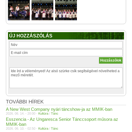
ÚJ HOZZÁSZÓLÁS
TOVÁBBI HÍREK
A New West Company nyári táncshow-ja az MMIK-ban
2026. 06. 14. - 20:00 -
Kultúra
/
Tánc
Esszencia - Az Ungaresca Senior Tánccsoport műsora az
MMIK-ban
2026. 06. 10. - 02:50 -
Kultúra
/
Tánc