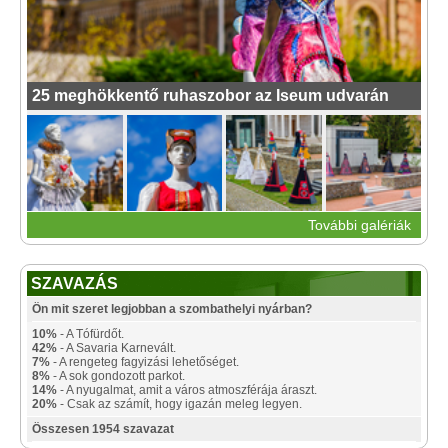
25 meghökkentő ruhaszobor az Iseum udvarán
További galériák
SZAVAZÁS
Ön mit szeret legjobban a szombathelyi nyárban?
10%
- A Tófürdőt.
42%
- A Savaria Karnevált.
7%
- A rengeteg fagyizási lehetőséget.
8%
- A sok gondozott parkot.
14%
- A nyugalmat, amit a város atmoszférája áraszt.
20%
- Csak az számít, hogy igazán meleg legyen.
Összesen 1954 szavazat