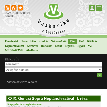
2026. augusztus 07.
péntek
Fesztiválok
Zene
Film
Színház
Színésztükör
Tánc
Fotó
Kiállítás
Képzőművészet
Karnevál
Irodalom
Divat
Pegazus
Egyéb
VZ
MEDIAWAVE
AlteRába
KERESÉS
Vissza az előző oldalra
XXIX. Gencsi Söprű Néptáncfesztivál - I. rész
Képgaléria megtekintése