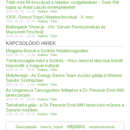
Több mint fél évszázad a néptánc szolgálatában – Soós Pál
kapta az Antal László emlékplakettet
2026. 06. 10. - 01:20 -
Kultúra
/
Tánc
XXIX. Gencsi Söprű Néptáncfesztivál - II. rész
2026. 06. 08. - 01:40 -
Kultúra
/
Tánc
Botforgatók Show-ja - XIV. Sárvári Fúvószenekari és
Mazsorett Fesztivál
2026. 06. 07. - 20:20 -
Kultúra
/
Tánc
KAPCSOLÓDÓ HÍREK
Megjárta Bursát a Szökős Néptáncegyüttes
2026. 08. 03. - 15:30 -
Kultúra
/
Tánc
Törökországba indul a Szökős - Húsz nemzet táncosai között
képviselik a magyar kultúrát
2026. 06. 26. - 15:30 -
Kultúra
/
Tánc
Mélylevegő - Az Energy Dance Team évzáró gálája a Weöres
Sándor Színházban
2026. 06. 23. - 17:00 -
Kultúra
/
Tánc
Az Ungaresca Táncegyüttes fellépése a Dr. Pesovár Ernő AMI
tanévzáróján
2026. 06. 19. - 18:30 -
Kultúra
/
Tánc
Tarkabarka gála - a Dr. Pesovár Ernő AMI tanévzáró műsora a
Savaria moziban
2026. 06. 16. - 02:15 -
Kultúra
/
Tánc
néptánc
Gencsapáti
Gencsi_Söprű
néptáncfesztivál