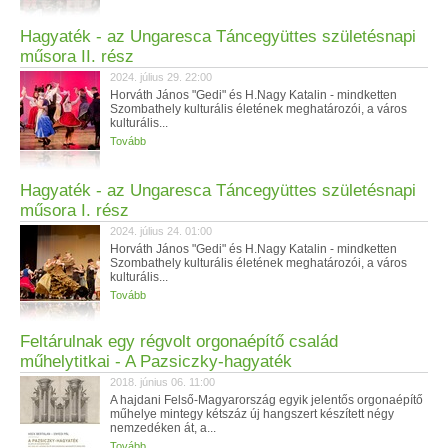
Hagyaték - az Ungaresca Táncegyüttes születésnapi
műsora II. rész
2024. július 29. 22:00
Horváth János "Gedi" és H.Nagy Katalin - mindketten
Szombathely kulturális életének meghatározói, a város
kulturális...
Tovább
Hagyaték - az Ungaresca Táncegyüttes születésnapi
műsora I. rész
2024. július 24. 01:00
Horváth János "Gedi" és H.Nagy Katalin - mindketten
Szombathely kulturális életének meghatározói, a város
kulturális...
Tovább
Feltárulnak egy régvolt orgonaépítő család
műhelytitkai - A Pazsiczky-hagyaték
2018. június 06. 11:00
A hajdani Felső-Magyarország egyik jelentős orgonaépítő
műhelye mintegy kétszáz új hangszert készített négy
nemzedéken át, a...
Tovább