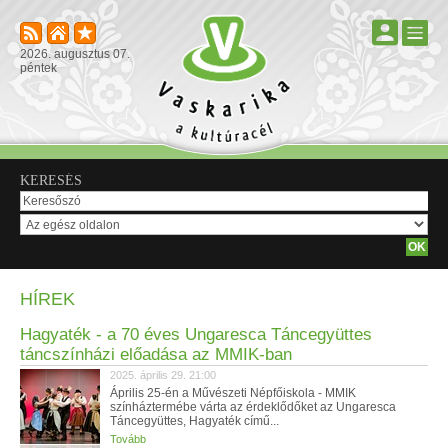
2026. augusztus 07.
péntek
KERESÉS
HÍREK
Hagyaték - a 70 éves Ungaresca Táncegyüttes
táncszínházi előadása az MMIK-ban
2025. április 29. 21:00
Április 25-én a Művészeti Népfőiskola - MMIK
színháztermébe várta az érdeklődőket az Ungaresca
Táncegyüttes, Hagyaték című...
Tovább