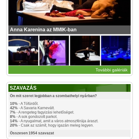
Anna Karenina az MMIK-ban
További galériák
SZAVAZÁS
Ön mit szeret legjobban a szombathelyi nyárban?
10%
- A Tófürdőt.
42%
- A Savaria Karnevált.
7%
- A rengeteg fagyizási lehetőséget.
8%
- A sok gondozott parkot.
14%
- A nyugalmat, amit a város atmoszférája áraszt.
20%
- Csak az számít, hogy igazán meleg legyen.
Összesen 1954 szavazat