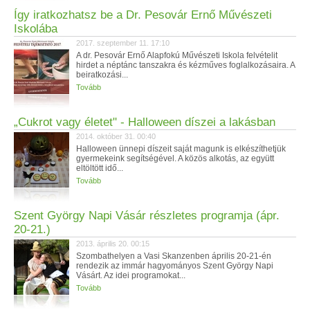
Így iratkozhatsz be a Dr. Pesovár Ernő Művészeti
Iskolába
2017. szeptember 11. 17:10
A dr. Pesovár Ernő Alapfokú Művészeti Iskola felvételit
hirdet a néptánc tanszakra és kézműves foglalkozásaira. A
beiratkozási...
Tovább
„Cukrot vagy életet" - Halloween díszei a lakásban
2014. október 31. 00:40
Halloween ünnepi díszeit saját magunk is elkészíthetjük
gyermekeink segítségével. A közös alkotás, az együtt
eltöltött idő...
Tovább
Szent György Napi Vásár részletes programja (ápr.
20-21.)
2013. április 20. 00:15
Szombathelyen a Vasi Skanzenben április 20-21-én
rendezik az immár hagyományos Szent György Napi
Vásárt. Az idei programokat...
Tovább