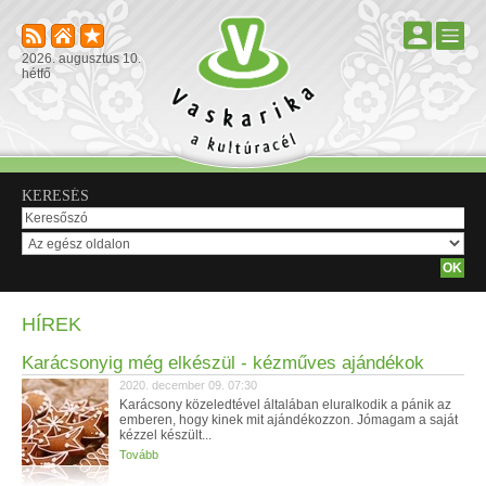
2026. augusztus 10.
hétfő
KERESÉS
HÍREK
Karácsonyig még elkészül - kézműves ajándékok
2020. december 09. 07:30
Karácsony közeledtével általában eluralkodik a pánik az
emberen, hogy kinek mit ajándékozzon. Jómagam a saját
kézzel készült...
Tovább