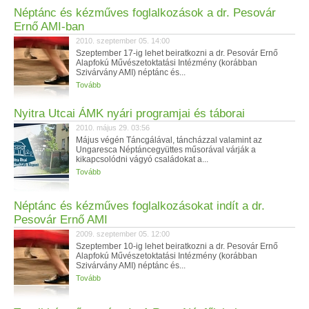
Néptánc és kézműves foglalkozások a dr. Pesovár
Ernő AMI-ban
2010. szeptember 05. 14:00
Szeptember 17-ig lehet beiratkozni a dr. Pesovár Ernő
Alapfokú Művészetoktatási Intézmény (korábban
Szivárvány AMI) néptánc és...
Tovább
Nyitra Utcai ÁMK nyári programjai és táborai
2010. május 29. 03:56
Május végén Táncgálával, táncházzal valamint az
Ungaresca Néptáncegyüttes műsorával várják a
kikapcsolódni vágyó családokat a...
Tovább
Néptánc és kézműves foglalkozásokat indít a dr.
Pesovár Ernő AMI
2009. szeptember 05. 12:00
Szeptember 10-ig lehet beiratkozni a dr. Pesovár Ernő
Alapfokú Művészetoktatási Intézmény (korábban
Szivárvány AMI) néptánc és...
Tovább