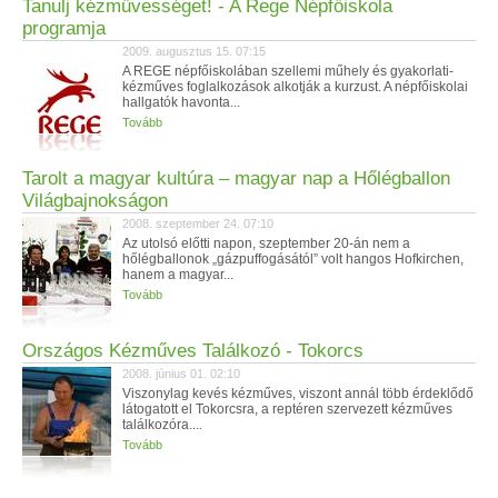
Tanulj kézművességet! - A Rege Népfőiskola
programja
2009. augusztus 15. 07:15
A REGE népfőiskolában szellemi műhely és gyakorlati-
kézműves foglalkozások alkotják a kurzust. A népfőiskolai
hallgatók havonta...
Tovább
Tarolt a magyar kultúra – magyar nap a Hőlégballon
Világbajnokságon
2008. szeptember 24. 07:10
Az utolsó előtti napon, szeptember 20-án nem a
hőlégballonok „gázpuffogásától” volt hangos Hofkirchen,
hanem a magyar...
Tovább
Országos Kézműves Találkozó - Tokorcs
2008. június 01. 02:10
Viszonylag kevés kézműves, viszont annál több érdeklődő
látogatott el Tokorcsra, a reptéren szervezett kézműves
találkozóra....
Tovább