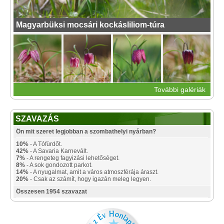
Magyarbüksi mocsári kockásliliom-túra
További galériák
SZAVAZÁS
Ön mit szeret legjobban a szombathelyi nyárban?
10%
- A Tófürdőt.
42%
- A Savaria Karnevált.
7%
- A rengeteg fagyizási lehetőséget.
8%
- A sok gondozott parkot.
14%
- A nyugalmat, amit a város atmoszférája áraszt.
20%
- Csak az számít, hogy igazán meleg legyen.
Összesen 1954 szavazat