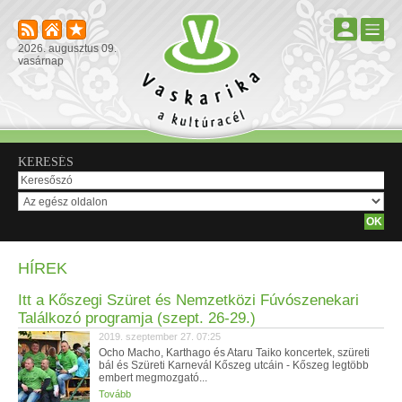
2026. augusztus 09.
vasárnap
KERESÉS
HÍREK
Itt a Kőszegi Szüret és Nemzetközi Fúvószenekari
Találkozó programja (szept. 26-29.)
2019. szeptember 27. 07:25
Ocho Macho, Karthago és Ataru Taiko koncertek, szüreti
bál és Szüreti Karnevál Kőszeg utcáin - Kőszeg legtöbb
embert megmozgató...
Tovább