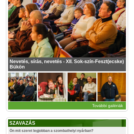
Nevetés, sírás, nevetés - XII. Sok-szín-Feszt(ecske)
Bükön
További galériák
SZAVAZÁS
Ön mit szeret legjobban a szombathelyi nyárban?