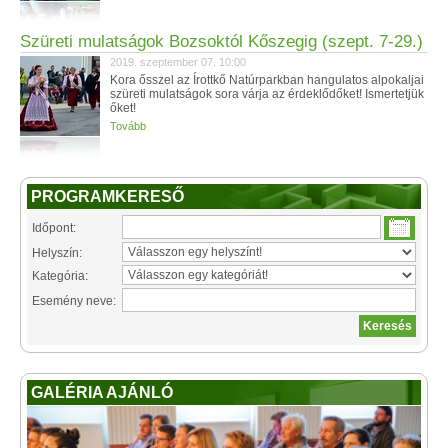
Szüreti mulatságok Bozsoktól Kőszegig (szept. 7-29.)
2019. szeptember 07. 10:00
Kora ősszel az Írottkő Natúrparkban hangulatos alpokaljai
szüreti mulatságok sora várja az érdeklődőket! Ismertetjük
őket!
Tovább
PROGRAMKERESŐ
Időpont:
Helyszín:
Kategória:
Esemény neve:
GALÉRIA AJÁNLÓ