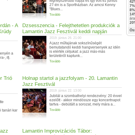
legnépszerűbb napja és így volt ez június
42
27-én is a Sportházban. Az amcsi Kenny
7%
"Blues...
8%
14
Tovább
ára
20
rdán - A
Dzsesszencia - Felejthetetlen produkciók a
Ös
Krúdy
Lamantin Jazz Fesztivál keddi napján
2019. június 26. 21:00
A jazz műfajának sokszínűségét
bemutatandó keddi hangversenyek az idén
is elérték céljukat: a jazz más-más
senyén a
területéről kaptunk...
-, ifj.
Tovább
r Trió
Holnap startol a jazzfolyam - 20. Lamantin
Jazz Fesztivál
2019. június 22. 13:00
Jubilál a szombathelyi rendezvény: 20 évvel
ezelőtt - akkor mindössze egy koncertnapot
tte
tartva - debütált a sorozat, mely mára a...
Tovább
 tanári kar
Jazz
Lamantin Improvizációs Tábor: