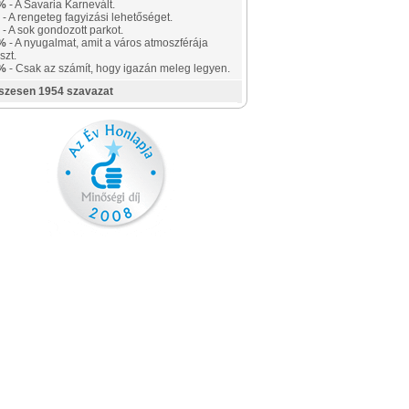
%
- A Savaria Karnevált.
- A rengeteg fagyizási lehetőséget.
- A sok gondozott parkot.
%
- A nyugalmat, amit a város atmoszférája
szt.
%
- Csak az számít, hogy igazán meleg legyen.
szesen 1954 szavazat