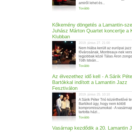
amiről lehet és...
Tovább
Kőkemény döngetés a Lamantin-sze
Juhász Márton Quartet koncertje a 
Klubban
2019. június 27. 21:00
Nem hiába került az európai jazz
fővárosának, Montreaux-nek ver
legjobbak közé Tálas Áron zongora
Tóth István...
Tovább
Az élvezethez idő kell - A Sárik Péte
Bartókkal indított a Lamantin Jazz
Fesztiválon
2019. június 25. 10:10
A Sárik Péter Trió közérthetővé te
Bartókot úgy, hogy nem kötött
kompromisszumokat - A vasárnapi
tartotta házi...
Tovább
Vasárnap kezdődik a 20. Lamantin 