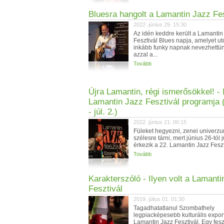
Bluesra hangolt a Lamantin Jazz Fes
2022. június 29. 15:30
Az idén keddre került a Lamantin
Fesztivál Blues napja, amelyet ut
inkább funky napnak nevezhettün
azzal a...
Tovább
Újra Lamantin, régi ismerősökkel! - I
Lamantin Jazz Fesztivál programja (
- júl. 2.)
2022. június 21. 00:15
Füleket hegyezni, zenei univerz
szélesre tárni, mert június 26-tól j
érkezik a 22. Lamantin Jazz Feszti
Tovább
Karakterszóló - Ilyen volt a Lamanti
Fesztivál
2019. július 01. 01:30
Tagadhatatlanul Szombathely
legpiacképesebb kulturális expor
Lamantin Jazz Fesztivál. Egy feszt