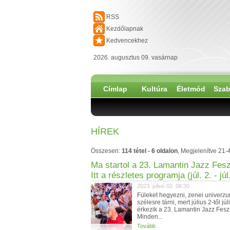
RSS
Kezdőlapnak
Kedvencekhez
2026. augusztus 09. vasárnap
Címlap
Kultúra
Életmód
Szab
HÍREK
Összesen:
114 tétel - 6 oldalon
, Megjelenítve 21-
Ma startol a 23. Lamantin Jazz Feszt
Itt a részletes programja (júl. 2. - júl
2023. július 02. 08:30
Füleket hegyezni, zenei univerz
szélesre tárni, mert július 2-től júl
érkezik a 23. Lamantin Jazz Feszt
Minden...
Tovább