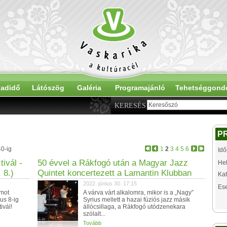
adidő
Látószög
Galéria
Programajánló
Tehetséggond
KERESÉS
P
40-ig
1
2
3
4
5
6
Idő
ivál -
50 évvel a Rákfogó után a Magyar Jazz
Hel
. 8.)
Quintet koncertezett a Lamantin Klubban
Kat
2022. június 30. 17:15
Es
umot
A várva várt alkalomra, mikor is a „Nagy”
ius 8-ig
Syrius mellett a hazai fúziós jazz másik
ivál!
állócsillaga, a Rákfogó utódzenekara
szólalt...
Tovább