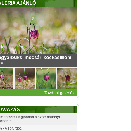
ALÉRIA AJÁNLÓ
gyarbüksi mocsári kockásliliom-
ra
További galériák
ZAVAZÁS
mit szeret legjobban a szombathelyi
árban?
%
- A Tófürdőt.