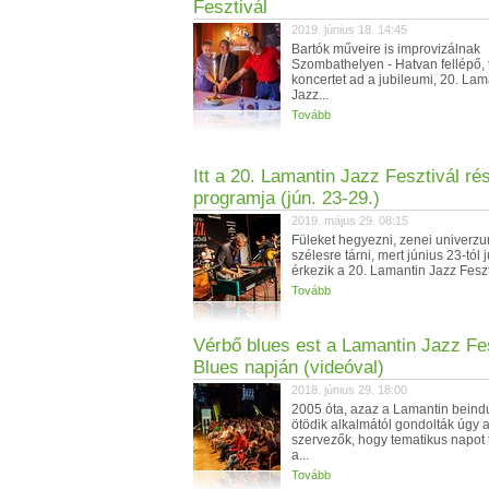
Fesztivál
2019. június 18. 14:45
Bartók műveire is improvizálnak
Szombathelyen - Hatvan fellépő, 
koncertet ad a jubileumi, 20. Lam
Jazz...
Tovább
Itt a 20. Lamantin Jazz Fesztivál ré
programja (jún. 23-29.)
2019. május 29. 08:15
Füleket hegyezni, zenei univerz
szélesre tárni, mert június 23-tól 
érkezik a 20. Lamantin Jazz Feszti
Tovább
Vérbő blues est a Lamantin Jazz Fe
Blues napján (videóval)
2018. június 29. 18:00
2005 óta, azaz a Lamantin bein
ötödik alkalmától gondolták úgy 
szervezők, hogy tematikus napot 
a...
Tovább