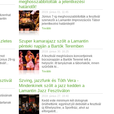
meghosszabbították a jelentkezési
határidőt!
2019. június 01. 11:45
tizenhat
Június 7-ig meghosszabbították a fesztivál
antin
szervezői a Lamantin Improvizációs Tábor
jelentkezési határidejét!
Tovább
szletes
Szuper kamarajazz szólt a Lamantin
pénteki napján a Bartók Teremben
2018. június 30. 16:25
umot
A fesztivál meghívásos koncertjeinek
június 29-ig
búcsúnapján a Bartók Teremé lett a
vál!...
helyszín: itt tanyáznak a táborlakók, innen
szűrődik ki...
Tovább
sztivál
Szving, jazzfunk és Tóth Vera -
Mindenkinek szólt a jazz kedden a
Lamantin Jazz Fesztiválon
dulásának
2018. június 27. 18:40
a
Kedd este minimum két dolognak
tartanak
örülhettünk: egyrészt jól debütált a fesztivál
új főhelyszíne, a Sportház, ahol az
elforgatott...