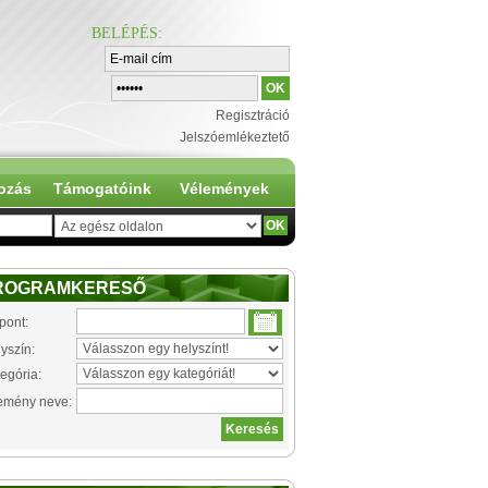
BELÉPÉS
:
Regisztráció
Jelszóemlékeztető
ozás
Támogatóink
Vélemények
ROGRAMKERESŐ
pont:
yszín:
egória:
emény neve: