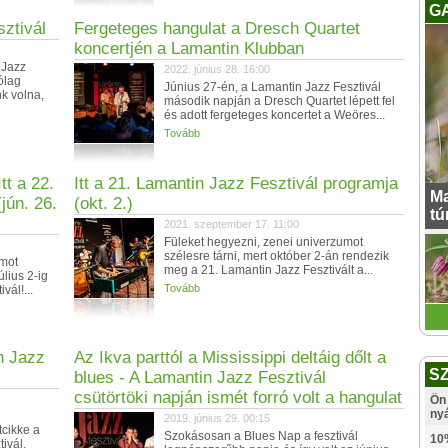
G
ztivál
Fergeteges hangulat a Dresch Quartet
koncertjén a Lamantin Klubban
 Jazz
2022. június 28. 16:00
ólag
Június 27-én, a Lamantin Jazz Fesztivál
k volna,
második napján a Dresch Quartet lépett fel
és adott fergeteges koncertet a Weöres...
Tovább
tt a 22.
Itt a 21. Lamantin Jazz Fesztivál programja
Ma
jún. 26.
(okt. 2.)
tú
2021. szeptember 17. 11:00
Füleket hegyezni, zenei univerzumot
szélesre tárni, mert október 2-án rendezik
umot
meg a 21. Lamantin Jazz Fesztivált a...
úlius 2-ig
Tovább
vál!...
n Jazz
Az Ikva parttól a Mississippi deltáig dőlt a
S
blues - A Lamantin Jazz Fesztivál
csütörtöki napján ismét forró volt a hangulat
Ön 
ny
2019. június 29. 00:15
tcikke a
Szokásosan a Blues Nap a fesztivál
10
ivál,