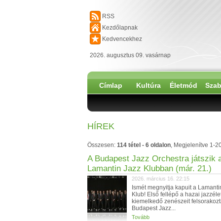
RSS
Kezdőlapnak
Kedvencekhez
2026. augusztus 09. vasárnap
Címlap
Kultúra
Életmód
Szab
HÍREK
Összesen:
114 tétel - 6 oldalon
, Megjelenítve 1-20
A Budapest Jazz Orchestra játszik 
Lamantin Jazz Klubban (már. 21.)
2026. március 16. 22:15
Ismét megnyitja kapuit a Lamanti
Klub! Első fellépő a hazai jazzéle
kiemelkedő zenészeit felsorakozt
Budapest Jazz...
Tovább