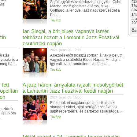
 Vas
42
Saját együttesével érkezik az egykori Ocho
lis
7%
Macho, most godfater. gitáros, Mike
8%
Gotthard, a lengyel jazz nagyszerűségét a
14
Piotr...
ára
Tovább
20
,
Ian Siegal, a brit blues vagánya ismét
Ös
tin
teltházat hozott a Lamantin Jazz Fesztivál
csütörtöki napján
2024. július 05. 17:15
áratás
A kezdés előtt hosszú sorban álltak a bejutni
yszála is a
vágyók a csütörtöki Blues Napra. Mindig is
 meg hát...
így volt ez a Lamantinon, a blues a...
Tovább
 lett
A jazz három árnyalata rajzolt mosolygörbét
opolitan
a Lamantin Jazz Fesztivál keddi napján
lon
2024. július 03. 15:00
Előzenekari nagykoncert amerikai jazz
standard-ekkel, ajtót berúgó tizenévesek
 sztárrá
saját repertoárral és bartókos szilajsággal,...
a 2005 óta
Tovább
..