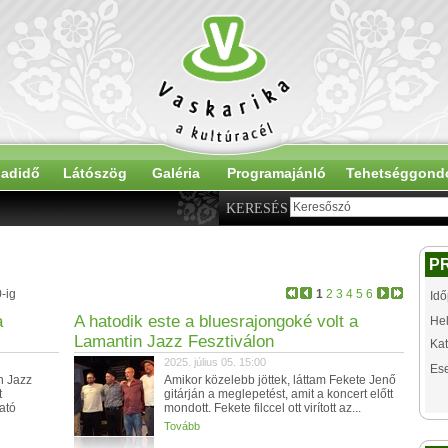
adidő
Látószög
Galéria
Programajánló
Tehetséggond
KERESÉS
P
-ig
1
2
3
4
5
6
Idő
a
A hatodik este a bluesrajongoké volt a
Hel
Lamantin Jazz Fesztiválon
Kat
2025. július 05. 15:00
Es
n Jazz
Amikor közelebb jöttek, láttam Fekete Jenő
t
gitárján a meglepetést, amit a koncert előtt
ató
mondott. Fekete filccel ott virított az...
Tovább