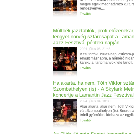
az idén is, mikor Szombathely és
megye egyik meghatározó kulturá
rendezvénye,...
Tovább
Múltbéli jazztablók, profi előzenekar
lengyel-norvég sztárcsapat a Laman
Jazz Fesztivál pénteki napján
2024. július 06. 21:45
A csütörtöki, blues-napi csúcsra-j
elmúlt másnapra, a hőmérő higan
kánikulai tartományok felé tartott,
Tovább
Ha akarta, ha nem, Tóth Viktor sztár
Szombathelyen (is) - A Skylark Metr
koncertje a Lamantin Jazz Fesztivá
2024. július 04. 18:00
Akár akarta, akár nem, Tóth Viktor
vált Szombathelyen (is). Beérett 
érlelt gyümölcs: idehaza az egyik.
Tovább