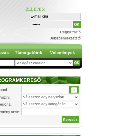
BELÉPÉS
:
Regisztráció
Jelszóemlékeztető
ozás
Támogatóink
Vélemények
ROGRAMKERESŐ
pont:
yszín:
egória:
emény neve: