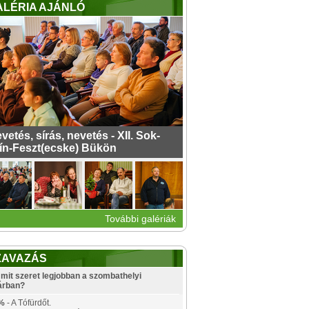
ALÉRIA AJÁNLÓ
vetés, sírás, nevetés - XII. Sok-
ín-Feszt(ecske) Bükön
További galériák
ZAVAZÁS
mit szeret legjobban a szombathelyi
árban?
%
- A Tófürdőt.