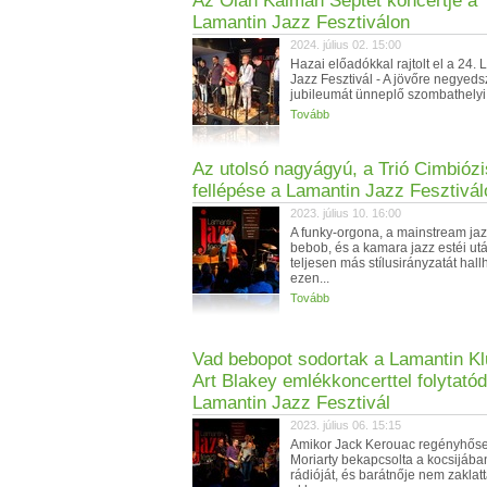
Az Oláh Kálmán Septet koncertje a
Lamantin Jazz Fesztiválon
2024. július 02. 15:00
Hazai előadókkal rajtolt el a 24.
Jazz Fesztivál - A jövőre negyed
jubileumát ünneplő szombathelyi.
Tovább
Az utolsó nagyágyú, a Trió Cimbiózi
fellépése a Lamantin Jazz Fesztivál
2023. július 10. 16:00
A funky-orgona, a mainstream jaz
bebob, és a kamara jazz estéi ut
teljesen más stílusirányzatát hall
ezen...
Tovább
Vad bebopot sodortak a Lamantin Kl
Art Blakey emlékkoncerttel folytatód
Lamantin Jazz Fesztivál
2023. július 06. 15:15
Amikor Jack Kerouac regényhős
Moriarty bekapcsolta a kocsijába
rádióját, és barátnője nem zaklat