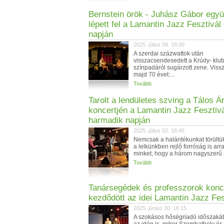
Bernstein örök - Juhász Gábor együ
lépett fel a Lamantin Jazz Fesztivál
napján
2025. július 04. 16:00
A szerdai százwattok után
visszacsendesedett a Krúdy- klub
színpadáról sugárzott zene. Viss
majd 70 évet:...
Tovább
Tarolt a lendületes szving a Tálos Á
koncertjén a Lamantin Jazz Fesztiv
harmadik napján
2025. július 02. 18:45
Nemcsak a halántékunkat törültü
a lelkünkben rejlő forróság is arra
minket, hogy a három nagyszerű z
Tovább
Tanársegédek és professzorok konce
kezdődött az idei Lamantin Jazz Fes
2025. június 30. 16:15
A szokásos hőségriadó időszakát 