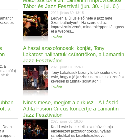
Mától startol a 24. Lamantin Improvizációs
Tábor és Jazz Fesztivál (jún. 30. - júl. 6.)
2024. június 30. 13:15
 Lamantin
Legyen a július első hete a jazz hete
százados
Szombathelyen! - Ha szereted az
..
improvizatív zenét, mindenképpen látogass
el a Weöres...
Tovább
s
A hazai szaxofonosok ikonját, Tony
on
Lakatost hallhattuk csütörtökön, a Lamantin
Jazz Fesztiválon
z, a
2023. július 07. 15:40
án a műfaj
Tony Lakatosék bizonyították csütörtökön
hattuk
este, hogy a jó jazzhez nem kell sok zenész:
kevesen is tudnak sokat adni!
Tovább
ubban -
Nincs mese, megjött a cirkusz - A László
ott a
Attila Fusion Circus koncertje a Lamantin
Jazz Fesztiválon
2023. július 05. 18:00
e, Dean
Kedd este is tele lett a színház klubja
n a
elkötelezett jazzrajongókkal, nyájas
ta éppen,
sznobokkal és kísérletezőkedvű,