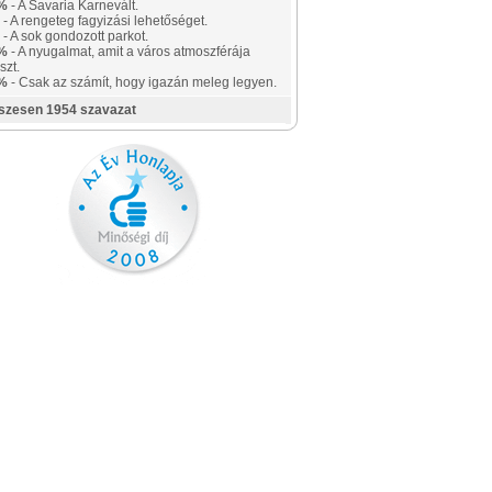
%
- A Savaria Karnevált.
- A rengeteg fagyizási lehetőséget.
- A sok gondozott parkot.
%
- A nyugalmat, amit a város atmoszférája
szt.
%
- Csak az számít, hogy igazán meleg legyen.
szesen 1954 szavazat