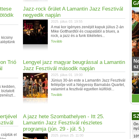
G
ttese
Jazz-rock őrület A Lamantin Jazz Fesztivál
 ötödik
negyedik napján
2025. július 03. 19:55
A mai kor igényes zenéjét kapuk július 2-án
Mike Gotthardtól és csapatától a blues, a
rock, a jazz és a funk tökéletes...
 kicsiny
Tovább
zaléptünk
Ne
ron Trió
Lengyel jazz magyar beugrással a Lamantin
sz
ál
Jazz Fesztivál második napján
2025. július 01. 19:00
Június 30-án este a Lamantin Jazz Fesztivál
fellépője volt a Négyessy Barnabás Quartet,
k kedden,
valamint a fesztivál egyetlen külföldi...
 biztatott
Tovább
enészt...
rtjével
A jazz hete Szombathelyen - Itt 25.
S
ztivál
Lamantin Jazz Fesztivál részletes
Ön 
programja (jún. 29 - júl. 5.)
ny
csíptük el
2025. június 25. 11:00
10