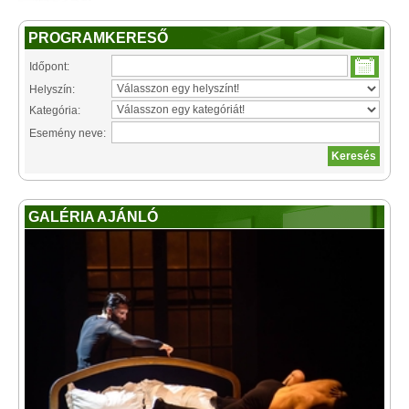
PROGRAMKERESŐ
Időpont:
Helyszín:
Kategória:
Esemény neve:
GALÉRIA AJÁNLÓ