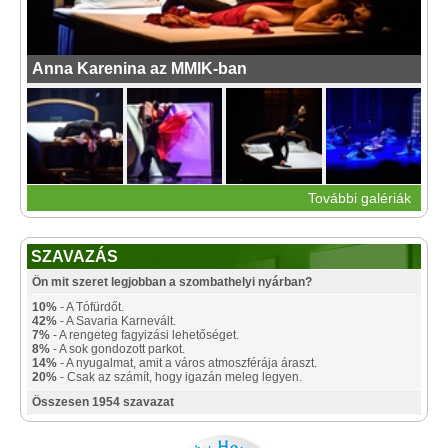
Anna Karenina az MMIK-ban
További galériák
SZAVAZÁS
Ön mit szeret legjobban a szombathelyi nyárban?
10%
- A Tófürdőt.
42%
- A Savaria Karnevált.
7%
- A rengeteg fagyizási lehetőséget.
8%
- A sok gondozott parkot.
14%
- A nyugalmat, amit a város atmoszférája áraszt.
20%
- Csak az számít, hogy igazán meleg legyen.
Összesen 1954 szavazat