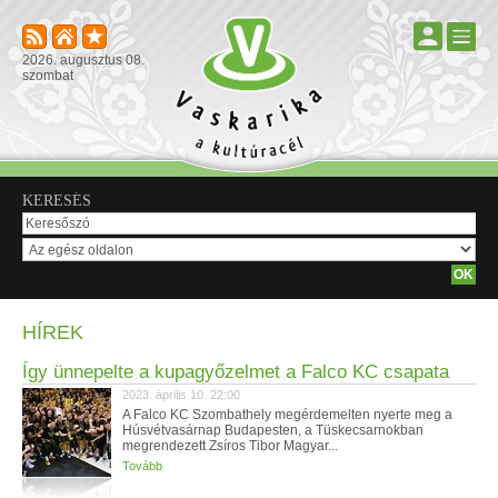
2026. augusztus 08.
szombat
KERESÉS
HÍREK
Így ünnepelte a kupagyőzelmet a Falco KC csapata
2023. április 10. 22:00
A Falco KC Szombathely megérdemelten nyerte meg a
Húsvétvasárnap Budapesten, a Tüskecsarnokban
megrendezett Zsíros Tibor Magyar...
Tovább