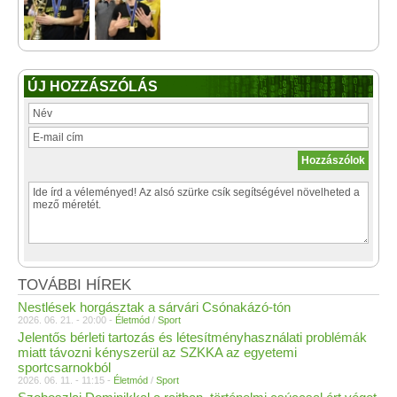
ÚJ HOZZÁSZÓLÁS
TOVÁBBI HÍREK
Nestlések horgásztak a sárvári Csónakázó-tón
2026. 06. 21. - 20:00 -
Életmód
/
Sport
Jelentős bérleti tartozás és létesítményhasználati problémák
miatt távozni kényszerül az SZKKA az egyetemi
sportcsarnokból
2026. 06. 11. - 11:15 -
Életmód
/
Sport