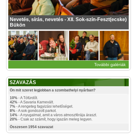
Nevetés, sírás, nevetés - XII. Sok-szín-Feszt(ecske)
Bükön
További galériák
SZAVAZÁS
Ön mit szeret legjobban a szombathelyi nyárban?
10%
- A Tófürdőt.
42%
- A Savaria Karnevált.
7%
- A rengeteg fagyizási lehetőséget.
8%
- A sok gondozott parkot.
14%
- A nyugalmat, amit a város atmoszférája áraszt.
20%
- Csak az számít, hogy igazán meleg legyen.
Összesen 1954 szavazat