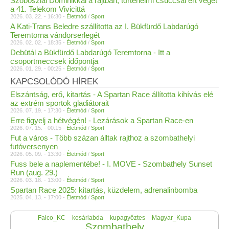
Szoboszlai Dominikkal a rajtban, történelmi csúccsal ért véget
a 41. Telekom Vivicittá
2026. 03. 22. - 16:30 -
Életmód
/
Sport
A Kati-Trans Beledre szállította az I. Bükfürdő Labdarúgó
Teremtorna vándorserlegét
2026. 02. 02. - 18:35 -
Életmód
/
Sport
Debütál a Bükfürdő Labdarúgó Teremtorna - Itt a
csoportmeccsek időpontja
2026. 01. 29. - 00:25 -
Életmód
/
Sport
KAPCSOLÓDÓ HÍREK
Elszántság, erő, kitartás - A Spartan Race állította kihívás elé
az extrém sportok gladiátorait
2026. 07. 19. - 17:30 -
Életmód
/
Sport
Erre figyelj a hétvégén! - Lezárások a Spartan Race-en
2026. 07. 15. - 00:15 -
Életmód
/
Sport
Fut a város - Több százan álltak rajthoz a szombathelyi
futóversenyen
2026. 05. 09. - 13:30 -
Életmód
/
Sport
Fuss bele a naplementébe! - I. MOVE - Szombathely Sunset
Run (aug. 29.)
2026. 03. 18. - 13:00 -
Életmód
/
Sport
Spartan Race 2025: kitartás, küzdelem, adrenalinbomba
2025. 04. 13. - 17:00 -
Életmód
/
Sport
Falco_KC
kosárlabda
kupagyőztes
Magyar_Kupa
Szombathely