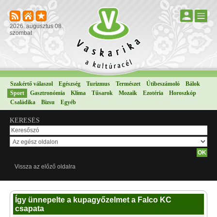
2026. augusztus 08.
szombat
Szakértő válaszol
Egészség
Turizmus
Természet
Útibeszámoló
Bálok
Sport
Gasztronómia
Klíma
Tűsarok
Mozaik
Ezotéria
Horoszkóp
Családika
Bizsu
Egyéb
KERESÉS
Vissza az előző oldalra
Így ünnepelte a kupagyőzelmet a Falco KC
csapata