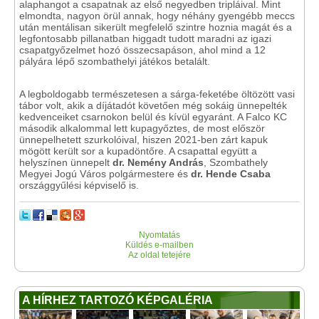
alaphangot a csapatnak az első negyedben tripláival. Mint
elmondta, nagyon örül annak, hogy néhány gyengébb meccs
után mentálisan sikerült megfelelő szintre hoznia magát és a
legfontosabb pillanatban higgadt tudott maradni az igazi
csapatgyőzelmet hozó összecsapáson, ahol mind a 12
pályára lépő szombathelyi játékos betalált.
A legboldogabb természetesen a sárga-feketébe öltözött vasi
tábor volt, akik a díjátadót követően még sokáig ünnepelték
kedvenceiket csarnokon belül és kívül egyaránt. A Falco KC
második alkalommal lett kupagyőztes, de most először
ünnepelhetett szurkolóival, hiszen 2021-ben zárt kapuk
mögött került sor a kupadöntőre. A csapattal együtt a
helyszínen ünnepelt
dr. Nemény András
, Szombathely
Megyei Jogú Város polgármestere és
dr. Hende Csaba
országgyűlési képviselő is.
Nyomtatás
Küldés e-mailben
Az oldal tetejére
A HÍRHEZ TARTOZÓ KÉPGALÉRIA