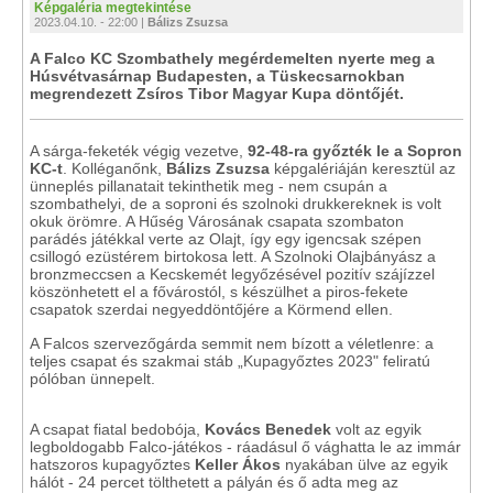
Képgaléria megtekintése
2023.04.10. - 22:00 |
Bálizs Zsuzsa
A Falco KC Szombathely megérdemelten nyerte meg a
Húsvétvasárnap Budapesten, a Tüskecsarnokban
megrendezett Zsíros Tibor Magyar Kupa döntőjét.
A sárga-feketék végig vezetve,
92-48-ra győzték le a Sopron
KC-t
. Kolléganőnk,
Bálizs Zsuzsa
képgalériáján keresztül az
ünneplés pillanatait tekinthetik meg - nem csupán a
szombathelyi, de a soproni és szolnoki drukkereknek is volt
okuk örömre. A Hűség Városának csapata szombaton
parádés játékkal verte az Olajt, így egy igencsak szépen
csillogó ezüstérem birtokosa lett. A Szolnoki Olajbányász a
bronzmeccsen a Kecskemét legyőzésével pozitív szájízzel
köszönhetett el a fővárostól, s készülhet a piros-fekete
csapatok szerdai negyeddöntőjére a Körmend ellen.
A Falcos szervezőgárda semmit nem bízott a véletlenre: a
teljes csapat és szakmai stáb „Kupagyőztes 2023" feliratú
pólóban ünnepelt.
A csapat fiatal bedobója,
Kovács Benedek
volt az egyik
legboldogabb Falco-játékos - ráadásul ő vághatta le az immár
hatszoros kupagyőztes
Keller Ákos
nyakában ülve az egyik
hálót - 24 percet tölthetett a pályán és ő adta meg az