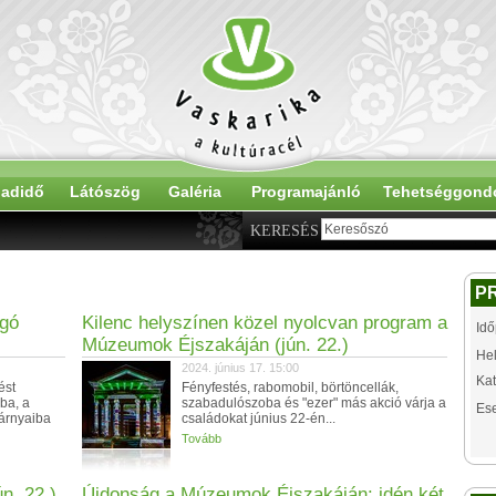
adidő
Látószög
Galéria
Programajánló
Tehetséggond
KERESÉS
P
gó
Kilenc helyszínen közel nyolcvan program a
Idő
Múzeumok Éjszakáján (jún. 22.)
Hel
2024. június 17. 15:00
Kat
ést
Fényfestés, rabomobil, börtöncellák,
iba, a
szabadulószoba és "ezer" más akció várja a
Es
árnyaiba
családokat június 22-én...
Tovább
n. 22.)
Újdonság a Múzeumok Éjszakáján: idén két