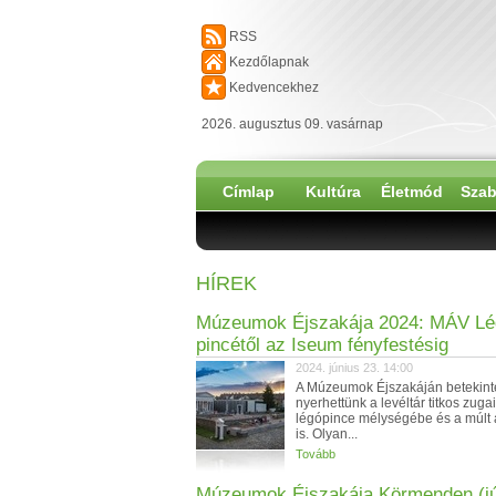
RSS
Kezdőlapnak
Kedvencekhez
2026. augusztus 09. vasárnap
Címlap
Kultúra
Életmód
Szab
HÍREK
Múzeumok Éjszakája 2024: MÁV Lé
pincétől az Iseum fényfestésig
2024. június 23. 14:00
A Múzeumok Éjszakáján betekint
nyerhettünk a levéltár titkos zuga
légópince mélységébe és a múlt 
is. Olyan...
Tovább
Múzeumok Éjszakája Körmenden (jú