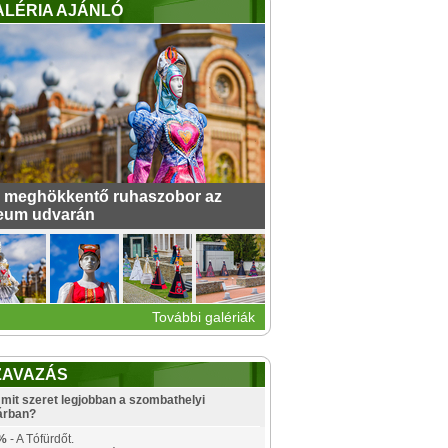
ALÉRIA AJÁNLÓ
 meghökkentő ruhaszobor az
eum udvarán
További galériák
ZAVAZÁS
mit szeret legjobban a szombathelyi
árban?
%
- A Tófürdőt.