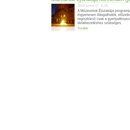
2024. június 17. 11:00
A Múzeumok Éjszakája programj
ingyenesen látogathatók, előzete
regisztráció csak a gyertyafényes
tárlatvezetéshez szükséges.
Tovább