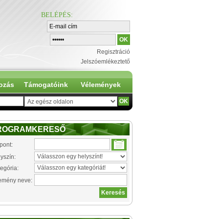
BELÉPÉS
:
Regisztráció
Jelszóemlékeztető
ozás
Támogatóink
Vélemények
ROGRAMKERESŐ
pont:
yszín:
egória:
emény neve: