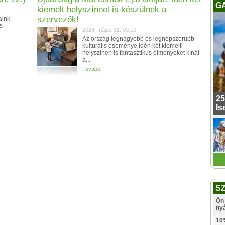
G
kiemelt helyszínnel is készülnek a
szervezők!
aink
s
2024. május 31. 00:10
Az ország legnagyobb és legnépszerűbb
kulturális eseménye idén két kiemelt
helyszínen is fantasztikus élmenyeket kínál
a...
Tovább
25
Is
S
Ön 
ny
10