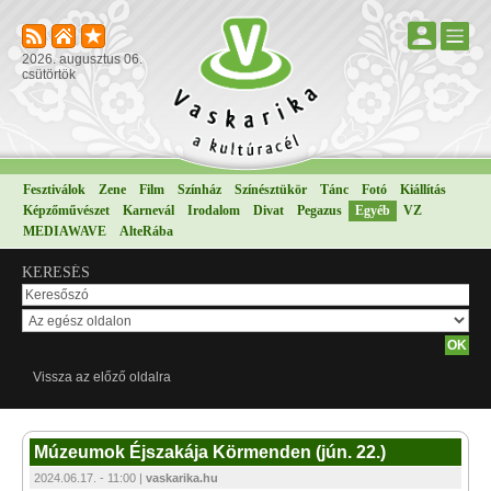
2026. augusztus 06.
csütörtök
Fesztiválok
Zene
Film
Színház
Színésztükör
Tánc
Fotó
Kiállítás
Képzőművészet
Karnevál
Irodalom
Divat
Pegazus
Egyéb
VZ
MEDIAWAVE
AlteRába
KERESÉS
Vissza az előző oldalra
Múzeumok Éjszakája Körmenden (jún. 22.)
2024.06.17. - 11:00 |
vaskarika.hu