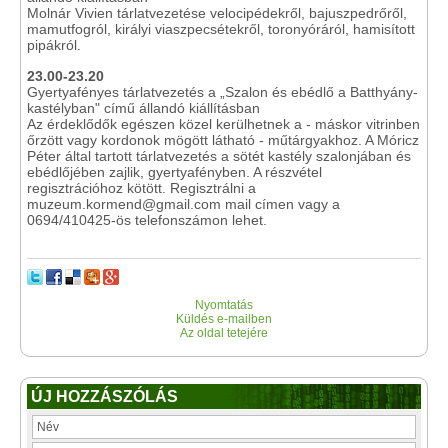
Molnár Vivien tárlatvezetése velocipédekről, bajuszpedrőről,
mamutfogról, királyi viaszpecsétekről, toronyóráról, hamisított
pipákról.
23.00-23.20
Gyertyafényes tárlatvezetés a „Szalon és ebédlő a Batthyány-
kastélyban" című állandó kiállításban
Az érdeklődők egészen közel kerülhetnek a - máskor vitrinben
őrzött vagy kordonok mögött látható - műtárgyakhoz. A Móricz
Péter által tartott tárlatvezetés a sötét kastély szalonjában és
ebédlőjében zajlik, gyertyafényben. A részvétel
regisztrációhoz kötött. Regisztrálni a
muzeum.kormend@gmail.com mail címen vagy a
0694/410425-ös telefonszámon lehet.
Nyomtatás
Küldés e-mailben
Az oldal tetejére
ÚJ HOZZÁSZÓLÁS