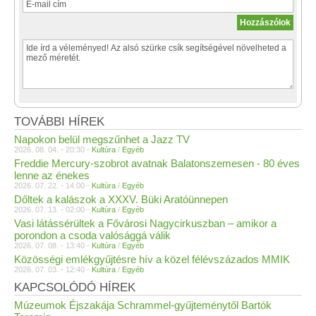
TOVÁBBI HÍREK
Napokon belül megszűnhet a Jazz TV
2026. 08. 04. - 20:30 -
Kultúra
/
Egyéb
Freddie Mercury-szobrot avatnak Balatonszemesen - 80 éves
lenne az énekes
2026. 07. 22. - 14:00 -
Kultúra
/
Egyéb
Dőltek a kalászok a XXXV. Büki Aratóünnepen
2026. 07. 13. - 02:00 -
Kultúra
/
Egyéb
Vasi látássérültek a Fővárosi Nagycirkuszban – amikor a
porondon a csoda valósággá válik
2026. 07. 08. - 13:40 -
Kultúra
/
Egyéb
Közösségi emlékgyűjtésre hív a közel félévszázados MMIK
2026. 07. 03. - 12:40 -
Kultúra
/
Egyéb
KAPCSOLÓDÓ HÍREK
Múzeumok Éjszakája Schrammel-gyűjteménytől Bartók