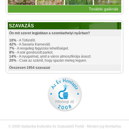
További galériák
SZAVAZÁS
Ön mit szeret legjobban a szombathelyi nyárban?
10%
- A Tófürdőt.
42%
- A Savaria Karnevált.
7%
- A rengeteg fagyizási lehetőséget.
8%
- A sok gondozott parkot.
14%
- A nyugalmat, amit a város atmoszférája áraszt.
20%
- Csak az számít, hogy igazán meleg legyen.
Összesen 1954 szavazat
© 2008 Vaskarika Kulturális és Szabadidő Portál - Minden jog fenntartva