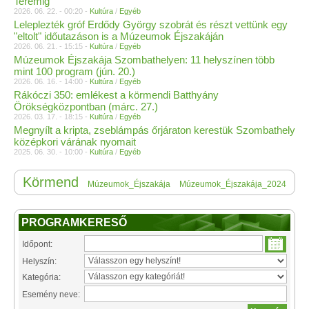
Teremig
2026. 06. 22. - 00:20 -
Kultúra
/
Egyéb
Leleplezték gróf Erdődy György szobrát és részt vettünk egy
"eltolt" időutazáson is a Múzeumok Éjszakáján
2026. 06. 21. - 15:15 -
Kultúra
/
Egyéb
Múzeumok Éjszakája Szombathelyen: 11 helyszínen több
mint 100 program (jún. 20.)
2026. 06. 16. - 14:00 -
Kultúra
/
Egyéb
Rákóczi 350: emlékest a körmendi Batthyány
Örökségközpontban (márc. 27.)
2026. 03. 17. - 18:15 -
Kultúra
/
Egyéb
Megnyílt a kripta, zseblámpás őrjáraton kerestük Szombathely
középkori várának nyomait
2025. 06. 30. - 10:00 -
Kultúra
/
Egyéb
Körmend
Múzeumok_Éjszakája
Múzeumok_Éjszakája_2024
PROGRAMKERESŐ
Időpont:
Helyszín:
Kategória:
Esemény neve: