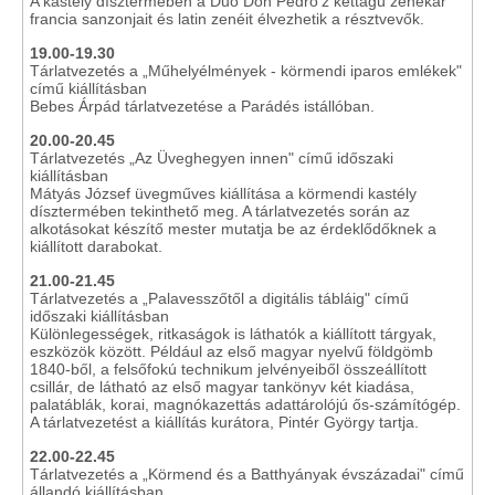
A kastély dísztermében a Duo Don Pedro'z kéttagú zenekar
francia sanzonjait és latin zenéit élvezhetik a résztvevők.
19.00-19.30
Tárlatvezetés a „Műhelyélmények - körmendi iparos emlékek"
című kiállításban
Bebes Árpád tárlatvezetése a Parádés istállóban.
20.00-20.45
Tárlatvezetés „Az Üveghegyen innen" című időszaki
kiállításban
Mátyás József üvegműves kiállítása a körmendi kastély
dísztermében tekinthető meg. A tárlatvezetés során az
alkotásokat készítő mester mutatja be az érdeklődőknek a
kiállított darabokat.
21.00-21.45
Tárlatvezetés a „Palavesszőtől a digitális tábláig" című
időszaki kiállításban
Különlegességek, ritkaságok is láthatók a kiállított tárgyak,
eszközök között. Például az első magyar nyelvű földgömb
1840-ből, a felsőfokú technikum jelvényeiből összeállított
csillár, de látható az első magyar tankönyv két kiadása,
palatáblák, korai, magnókazettás adattárolójú ős-számítógép.
A tárlatvezetést a kiállítás kurátora, Pintér György tartja.
22.00-22.45
Tárlatvezetés a „Körmend és a Batthyányak évszázadai" című
állandó kiállításban