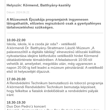
Helyszín: Körmend, Batthyány-kastély
Dátum: 2024.06.22.
A Múzeumok Éjszakája programjaink ingyenesen
látogathatók, előzetes regisztráció csak a gyertyafényes
tárlatvezetéshez szükséges.
10.00-22.00
Iskola, iskola, ki a csoda jár oda? - vetélkedő
A körmendi Dr. Batthyány-Strattmann László Múzeum „A
palavesszőtől a digitális tábláig" elnevezésű időszaki kiállítás
nyitvatartása idejére kétfordulós vetélkedőt hirdet Körmend
oktatástörténete témakörében. A feladatsorok 10:00-tól
vehetők át, amelyeket, megoldás után, még ugyanezen a
napon 20:00-ig kell leadni a múzeum pénztáránál. A vetélkedő
első öt helyezettjét díjazzuk.
17.00-20.00
A Rendvédelmi Technikum bemutatkozó és toborzó programja
A körmendi Rendvédelmi Technikum bemutatja képzéseit,
hogy felkeltse a fiatalok érdeklődését a rendvédelmi pályák
iránt.
18.30-19.30
Duo Don Pedro'z koncert