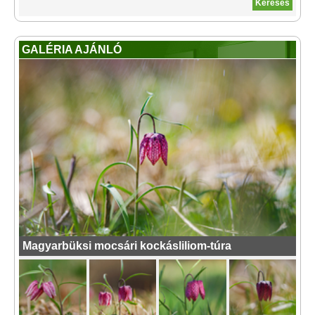
GALÉRIA AJÁNLÓ
Magyarbüksi mocsári kockásliliom-túra