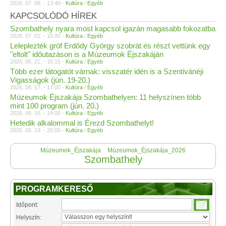
2026. 07. 08. - 13:40 -
Kultúra
/
Egyéb
KAPCSOLÓDÓ HÍREK
Szombathely nyara most kapcsol igazán magasabb fokozatba
2026. 07. 01. - 16:00 -
Kultúra
/
Egyéb
Leleplezték gróf Erdődy György szobrát és részt vettünk egy
"eltolt" időutazáson is a Múzeumok Éjszakáján
2026. 06. 21. - 15:15 -
Kultúra
/
Egyéb
Több ezer látogatót várnak: visszatér idén is a Szentivánéji
Vigasságok (jún. 19-20.)
2026. 06. 17. - 17:00 -
Kultúra
/
Egyéb
Múzeumok Éjszakája Szombathelyen: 11 helyszínen több
mint 100 program (jún. 20.)
2026. 06. 16. - 14:00 -
Kultúra
/
Egyéb
Hetedik alkalommal is Érezd Szombathelyt!
2026. 05. 19. - 20:00 -
Kultúra
/
Egyéb
Múzeumok_Éjszakája
Múzeumok_Éjszakája_2026
Szombathely
PROGRAMKERESŐ
Időpont:
Helyszín: