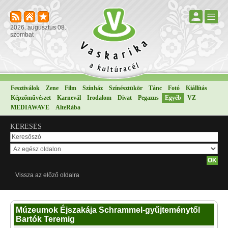
2026. augusztus 08.
szombat
Fesztiválok
Zene
Film
Színház
Színésztükör
Tánc
Fotó
Kiállítás
Képzőművészet
Karnevál
Irodalom
Divat
Pegazus
Egyéb
VZ
MEDIAWAVE
AlteRába
KERESÉS
Vissza az előző oldalra
Múzeumok Éjszakája Schrammel-gyűjteménytől
Bartók Teremig