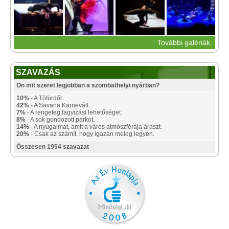
További galériák
SZAVAZÁS
Ön mit szeret legjobban a szombathelyi nyárban?
10%
- A Tófürdőt.
42%
- A Savaria Karnevált.
7%
- A rengeteg fagyizási lehetőséget.
8%
- A sok gondozott parkot.
14%
- A nyugalmat, amit a város atmoszférája áraszt.
20%
- Csak az számít, hogy igazán meleg legyen.
Összesen 1954 szavazat