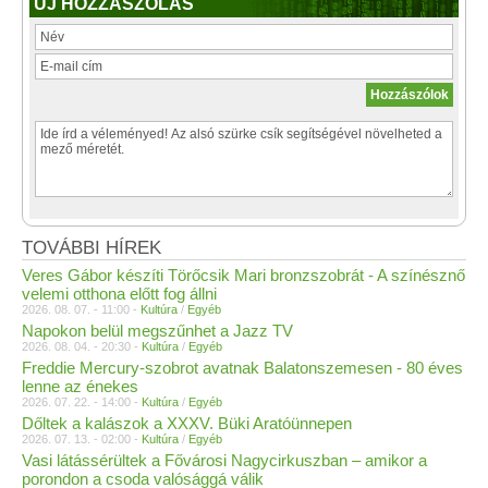
ÚJ HOZZÁSZÓLÁS
TOVÁBBI HÍREK
Veres Gábor készíti Törőcsik Mari bronzszobrát - A színésznő
velemi otthona előtt fog állni
2026. 08. 07. - 11:00 -
Kultúra
/
Egyéb
Napokon belül megszűnhet a Jazz TV
2026. 08. 04. - 20:30 -
Kultúra
/
Egyéb
Freddie Mercury-szobrot avatnak Balatonszemesen - 80 éves
lenne az énekes
2026. 07. 22. - 14:00 -
Kultúra
/
Egyéb
Dőltek a kalászok a XXXV. Büki Aratóünnepen
2026. 07. 13. - 02:00 -
Kultúra
/
Egyéb
Vasi látássérültek a Fővárosi Nagycirkuszban – amikor a
porondon a csoda valósággá válik