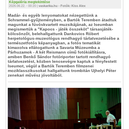
Képgaléria megtekintése
2026.06.22. - 00:20 |
vaskarika.hu - Fotók: Kiss Alex
Madár- és egyéb lenyomatokat nézegettünk a
Schrammel-gyűjteményben, a Bartók Teremben átadtuk
magunkat a fúvóskvartett muzsikájának, az Iseumban
megismertük a "Kapocs - játék összeköt" társasjáték-
kölcsönzőt, belehallgattunk Dankovics Róbert
herpetológus-muzeológus rendhagyó tárlatvezetésébe a
természetfotós képanyagban, a fotós tematikát
kimaxolva ellátogattunk a Savaria Múzeumba a
Párhuzamok - A két Reismann című fotókiállításra,
amiben Benkő Sándor fotóriporter tartott rendhagyó
tárlatvezetést, közben lencsevégre kaptuk a fényfestett
Iseumot, végül a Bartók Teremben filmzenei
moziklasszikusokat hallgattunk trombitán Ujhelyi Péter
zenekari művész jóvoltából.