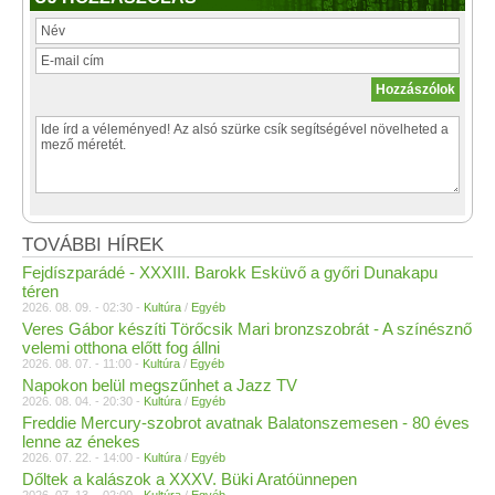
TOVÁBBI HÍREK
Fejdíszparádé - XXXIII. Barokk Esküvő a győri Dunakapu
téren
2026. 08. 09. - 02:30 -
Kultúra
/
Egyéb
Veres Gábor készíti Törőcsik Mari bronzszobrát - A színésznő
velemi otthona előtt fog állni
2026. 08. 07. - 11:00 -
Kultúra
/
Egyéb
Napokon belül megszűnhet a Jazz TV
2026. 08. 04. - 20:30 -
Kultúra
/
Egyéb
Freddie Mercury-szobrot avatnak Balatonszemesen - 80 éves
lenne az énekes
2026. 07. 22. - 14:00 -
Kultúra
/
Egyéb
Dőltek a kalászok a XXXV. Büki Aratóünnepen
2026. 07. 13. - 02:00 -
Kultúra
/
Egyéb