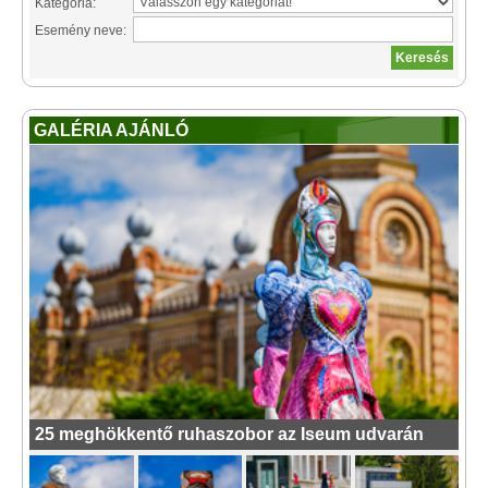
Kategória:
Esemény neve:
GALÉRIA AJÁNLÓ
25 meghökkentő ruhaszobor az Iseum udvarán