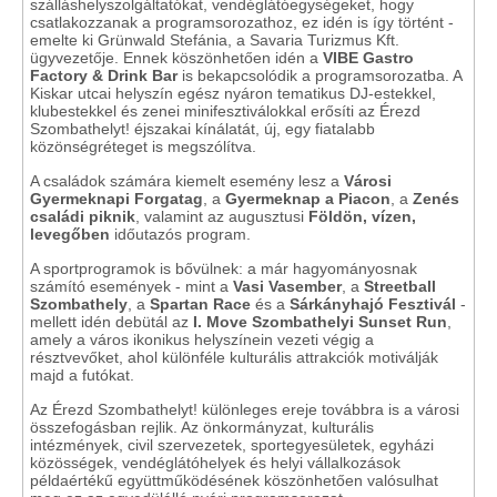
szálláshelyszolgáltatókat, vendéglátóegységeket, hogy
csatlakozzanak a programsorozathoz, ez idén is így történt -
emelte ki Grünwald Stefánia, a Savaria Turizmus Kft.
ügyvezetője. Ennek köszönhetően idén a
VIBE Gastro
Factory & Drink Bar
is bekapcsolódik a programsorozatba. A
Kiskar utcai helyszín egész nyáron tematikus DJ-estekkel,
klubestekkel és zenei minifesztiválokkal erősíti az Érezd
Szombathelyt! éjszakai kínálatát, új, egy fiatalabb
közönségréteget is megszólítva.
A családok számára kiemelt esemény lesz a
Városi
Gyermeknapi Forgatag
, a
Gyermeknap a Piacon
, a
Zenés
családi piknik
, valamint az augusztusi
Földön, vízen,
levegőben
időutazós program.
A sportprogramok is bővülnek: a már hagyományosnak
számító események - mint a
Vasi Vasember
, a
Streetball
Szombathely
, a
Spartan Race
és a
Sárkányhajó Fesztivál
-
mellett idén debütál az
I. Move Szombathelyi Sunset Run
,
amely a város ikonikus helyszínein vezeti végig a
résztvevőket, ahol különféle kulturális attrakciók motiválják
majd a futókat.
Az Érezd Szombathelyt! különleges ereje továbbra is a városi
összefogásban rejlik. Az önkormányzat, kulturális
intézmények, civil szervezetek, sportegyesületek, egyházi
közösségek, vendéglátóhelyek és helyi vállalkozások
példaértékű együttműködésének köszönhetően valósulhat