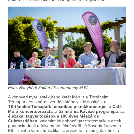
Fotó: Bonyhádi Zoltán / Szombathely MJV
A könnyed nyári esték hangulatát idén is a Történelmi
Témapark és a város vendéglátóhelyei biztosítják: a
Történelmi Témapark tematikus piknikkoncertjei,
a
Café
Móló koncertsorozata
, a
Szimfónia Kávézó programjai
, az
éjszakai fagylaltozások a 100 éves Mészáros
Cukrászdában
, valamint különböző gasztrotematikus estek
gondoskodnak a folyamatos élményről. A Savaria Turizmus
Kft. - mint a város turisztikai szervezete - mindig ösztönzi a