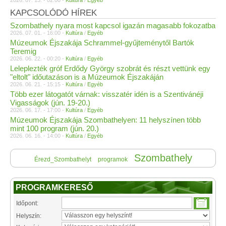
KAPCSOLÓDÓ HÍREK
Szombathely nyara most kapcsol igazán magasabb fokozatba
2026. 07. 01. - 16:00 -
Kultúra
/
Egyéb
Múzeumok Éjszakája Schrammel-gyűjteménytől Bartók
Teremig
2026. 06. 22. - 00:20 -
Kultúra
/
Egyéb
Leleplezték gróf Erdődy György szobrát és részt vettünk egy
"eltolt" időutazáson is a Múzeumok Éjszakáján
2026. 06. 21. - 15:15 -
Kultúra
/
Egyéb
Több ezer látogatót várnak: visszatér idén is a Szentivánéji
Vigasságok (jún. 19-20.)
2026. 06. 17. - 17:00 -
Kultúra
/
Egyéb
Múzeumok Éjszakája Szombathelyen: 11 helyszínen több
mint 100 program (jún. 20.)
2026. 06. 16. - 14:00 -
Kultúra
/
Egyéb
Szombathely
Érezd_Szombathelyt
programok
PROGRAMKERESŐ
Időpont:
Helyszín: