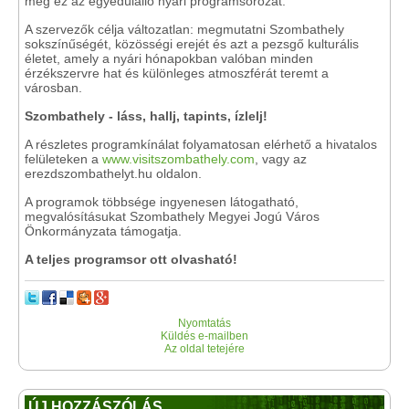
meg ez az egyedülálló nyári programsorozat.
A szervezők célja változatlan: megmutatni Szombathely
sokszínűségét, közösségi erejét és azt a pezsgő kulturális
életet, amely a nyári hónapokban valóban minden
érzékszervre hat és különleges atmoszférát teremt a
városban.
Szombathely - láss, hallj, tapints, ízlelj!
A részletes programkínálat folyamatosan elérhető a hivatalos
felületeken a
www.visitszombathely.com
, vagy az
erezdszombathelyt.hu oldalon.
A programok többsége ingyenesen látogatható,
megvalósításukat Szombathely Megyei Jogú Város
Önkormányzata támogatja.
A teljes programsor ott olvasható!
Nyomtatás
Küldés e-mailben
Az oldal tetejére
ÚJ HOZZÁSZÓLÁS