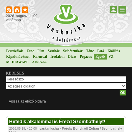
2026. augusztus 09.
vasárnap
Fesztiválok
Zene
Film
Színház
Színésztükör
Tánc
Fotó
Kiállítás
Képzőművészet
Karnevál
Irodalom
Divat
Pegazus
Egyéb
VZ
MEDIAWAVE
AlteRába
KERESÉS
Vissza az előző oldalra
Hetedik alkalommal is Érezd Szombathelyt!
2026.05.19. - 20:00 |
vaskarika.hu - Fotók: Bonyhádi Zoltán / Szombathely