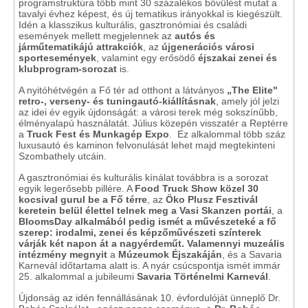
programstruktúra több mint 30 százalékos bővülést mutat a
tavalyi évhez képest, és új tematikus irányokkal is kiegészült.
Idén a klasszikus kulturális, gasztronómiai és családi
események mellett megjelennek az
autós és
járműtematikájú attrakciók
, az
újgenerációs városi
sportesemények
, valamint egy erősödő
éjszakai zenei és
klubprogram-sorozat
is.
A nyitóhétvégén a Fő tér ad otthont a látványos
„The Elite"
retro-, verseny- és tuningautó-kiállításnak
, amely jól jelzi
az idei év egyik újdonságát: a városi terek még sokszínűbb,
élményalapú használatát. Július közepén visszatér a Reptérre
a
Truck Fest és Munkagép Expo
. Ez alkalommal több száz
luxusautó és kaminon felvonulását lehet majd megtekinteni
Szombathely utcáin.
A gasztronómiai és kulturális kínálat továbbra is a sorozat
egyik legerősebb pillére. A
Food Truck Show
közel 30
kocsival gurul be a Fő térre
, az
Öko Plusz Fesztivál
keretein belül élettel telnek meg a Vasi Skanzen portái
, a
BloomsDay
alkalmából pedig ismét a művészeteké a fő
szerep: irodalmi, zenei és képzőművészeti színterek
várják két napon át a nagyérdeműt. Valamennyi muzeális
intézmény megnyit
a
Múzeumok Éjszakáján
, és a Savaria
Karnevál időtartama alatt is. A nyár csúcspontja ismét immár
25. alkalommal a jubileumi
Savaria Történelmi Karnevál
.
Újdonság az idén fennállásának 10. évfordulóját ünneplő Dr.