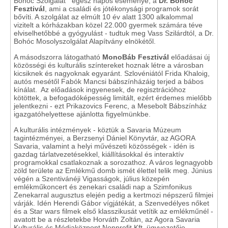
Bohóc Szolgálat egész napos eseménye, a
Dr. Bohóc
Fesztivál
, ami a családi és jótékonysági programok sorát
bővíti. A szolgálat az elmúlt 10 év alatt 1300 alkalommal
vizitelt a kórházakban közel 22.000 gyermek számára téve
elviselhetőbbé a gyógyulást - tudtuk meg Vass Szilárdtól, a Dr.
Bohóc Mosolyszolgálat Alapítvány elnökétől.
A másodszorra látogatható
MonoBáb Fesztivál
előadásai új
közösségi és kulturális színtereket hoznak létre a városban
kicsiknek és nagyoknak egyaránt. Szlovéniától Frida Khaloig,
autós mesétől Fabók Mancsi bábszínházáig terjed a bábos
kínálat. Az előadások ingyenesek, de regisztrációhoz
kötöttek, a befogadóképesség limitált, ezért érdemes mielőbb
jelentkezni - ezt Prikazovics Ferenc, a Mesebolt Bábszínház
igazgatóhelyettese ajánlotta figyelmünkbe.
A kulturális intézmények - köztük a Savaria Múzeum
tagintézményei, a Berzsenyi Dániel Könyvtár, az AGORA
Savaria, valamint a helyi művészeti közösségek - idén is
gazdag tárlatvezetésekkel, kiállításokkal és interaktív
programokkal csatlakoznak a sorozathoz. A város legnagyobb
zöld területe az Emlékmű domb ismét élettel telik meg. Június
végén a Szentivánéji Vigasságok, július közepén
emlékműkoncert és zenekari családi nap a Szimfonikus
Zenekarral augusztus elején pedig a kertmozi népszerű filmjei
várják. Idén Herendi Gábor vígjátékát, a Szenvedélyes nőket
és a Star wars filmek első klasszikusát vetítik az emlékműnél -
avatott be a részletekbe Horváth Zoltán, az Agora Savaria
Kulturális és Médiaközpont Nonprofit Kft. ügyvezetője.