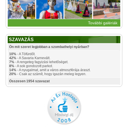
További galériák
SZAVAZÁS
Ön mit szeret legjobban a szombathelyi nyárban?
10%
- A Tófürdőt.
42%
- A Savaria Karnevált.
7%
- A rengeteg fagyizási lehetőséget.
8%
- A sok gondozott parkot.
14%
- A nyugalmat, amit a város atmoszférája áraszt.
20%
- Csak az számít, hogy igazán meleg legyen.
Összesen 1954 szavazat