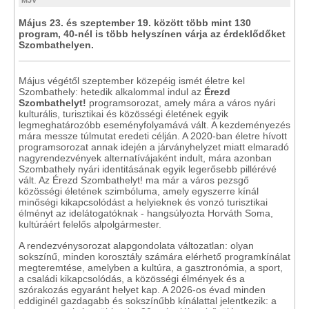
MJV
Május 23. és szeptember 19. között több mint 130
program, 40-nél is több helyszínen várja az érdeklődőket
Szombathelyen.
Május végétől szeptember közepéig ismét életre kel
Szombathely: hetedik alkalommal indul az
Érezd
Szombathelyt!
programsorozat, amely mára a város nyári
kulturális, turisztikai és közösségi életének egyik
legmeghatározóbb eseményfolyamává vált. A kezdeményezés
mára messze túlmutat eredeti célján. A 2020-ban életre hívott
programsorozat annak idején a járványhelyzet miatt elmaradó
nagyrendezvények alternatívájaként indult, mára azonban
Szombathely nyári identitásának egyik legerősebb pillérévé
vált. Az Érezd Szombathelyt! ma már a város pezsgő
közösségi életének szimbóluma, amely egyszerre kínál
minőségi kikapcsolódást a helyieknek és vonzó turisztikai
élményt az idelátogatóknak - hangsúlyozta Horváth Soma,
kultúráért felelős alpolgármester.
A rendezvénysorozat alapgondolata változatlan: olyan
sokszínű, minden korosztály számára elérhető programkínálat
megteremtése, amelyben a kultúra, a gasztronómia, a sport,
a családi kikapcsolódás, a közösségi élmények és a
szórakozás egyaránt helyet kap. A 2026-os évad minden
eddiginél gazdagabb és sokszínűbb kínálattal jelentkezik: a