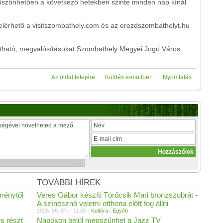
öszönhetően a következő hetekben szinte minden nap kínál
elérhető a visitszombathely.com és az erezdszombathelyt.hu
tható, megvalósításukat Szombathely Megyei Jogú Város
Az oldal tetejére
Küldés e-mailben
Nyomtatás
TOVÁBBI HÍREK
ménytől
Veres Gábor készíti Törőcsik Mari bronzszobrát -
A színésznő velemi otthona előtt fog állni
2026. 08. 07. - 11:00 -
Kultúra
/
Egyéb
s részt
Napokon belül megszűnhet a Jazz TV