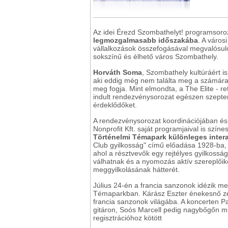
Az idei Érezd Szombathelyt! programsoro
legmozgalmasabb időszakába
. A város
vállalkozások összefogásával megvalósu
sokszínű és élhető város Szombathely.
Horváth Soma
, Szombathely kultúráért i
aki eddig még nem találta meg a számára
meg fogja. Mint elmondta, a The Elite - ret
indult rendezvénysorozat egészen szepte
érdeklődőket.
A rendezvénysorozat koordinációjában és
Nonprofit Kft. saját programjaival is színes
Történelmi Témapark különleges intera
Club gyilkosság" című előadása 1928-ba, 
ahol a résztvevők egy rejtélyes gyilkos
válhatnak és a nyomozás aktív szereplőiké
meggyilkolásának hátterét.
Július 24-én a francia sanzonok idézik m
Témaparkban. Kárász Eszter énekesnő ze
francia sanzonok világába. A koncerten 
gitáron, Soós Marcell pedig nagybőgőn mű
regisztrációhoz kötött