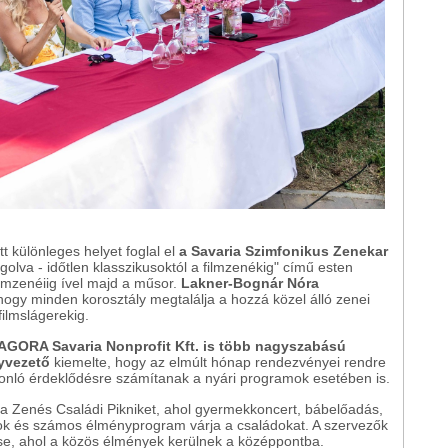
t különleges helyet foglal el
a Savaria Szimfonikus Zenekar
golva - időtlen klasszikusoktól a filmzenékig" című esten
ilmzenéiig ível majd a műsor.
Lakner-Bognár Nóra
 hogy minden korosztály megtalálja a hozzá közel álló zenei
filmslágerekig.
AGORA Savaria Nonprofit Kft. is több nagyszabású
yvezető
kiemelte, hogy az elmúlt hónap rendezvényei rendre
asonló érdeklődésre számítanak a nyári programok esetében is.
 a Zenés Családi Pikniket, ahol gyermekkoncert, bábelőadás,
ok és számos élményprogram várja a családokat. A szervezők
se, ahol a közös élmények kerülnek a középpontba.