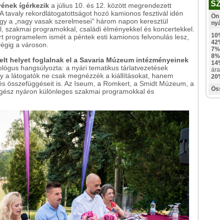
S
ének ígérkezik
a július 10. és 12. között megrendezett
tavaly rekordlátogatottságot hozó kamionos fesztivál idén
Ön 
gy a „nagy vasak szerelmesei" három napon keresztül
ny
, szakmai programokkal, családi élményekkel és koncertekkel.
10
rt programelem ismét a péntek esti kamionos felvonulás lesz,
42
végig a városon.
7%
8%
elt helyet foglalnak el a Savaria Múzeum intézményeinek
14
ológus hangsúlyozta: a nyári tematikus tárlatvezetések
ára
gy a látogatók ne csak megnézzék a kiállításokat, hanem
20
és összefüggéseit is. Az Iseum, a Romkert, a Smidt Múzeum, a
Ös
egész nyáron különleges szakmai programokkal és