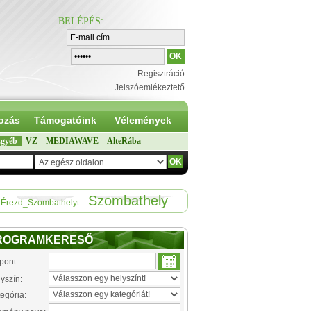
BELÉPÉS
:
Regisztráció
Jelszóemlékeztető
ozás
Támogatóink
Vélemények
gyéb
VZ
MEDIAWAVE
AlteRába
Szombathely
Érezd_Szombathelyt
ROGRAMKERESŐ
pont:
yszín:
egória: