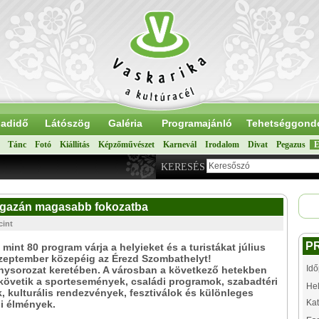
adidő
Látószög
Galéria
Programajánló
Tehetséggond
Tánc
Fotó
Kiállítás
Képzőművészet
Karnevál
Irodalom
Divat
Pegazus
E
KERESÉS
igazán magasabb fokozatba
cint
P
mint 80 program várja a helyieket és a turistákat július
szeptember közepéig az Érezd Szombathelyt!
Idő
nysorozat keretében. A városban a következő hetekben
övetik a sportesemények, családi programok, szabadtéri
Hel
, kulturális rendezvények, fesztiválok és különleges
Kat
i élmények.