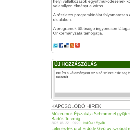
helyi vállalkozások együttműködésének k
valamilyen élményt a város.
A részletes programkínálat folyamatosan 
oldalakon.
A programok többsége ingyenesen látoga
Önkormányzata támogatja.
ÚJ HOZZÁSZÓLÁS
KAPCSOLÓDÓ HÍREK
Múzeumok Éjszakája Schrammel-gyűjte
Bartók Teremig
2026. 06. 22. - 00:20 -
Kultúra
/
Egyéb
Leleplezték gróf Erdődy György szobrát é