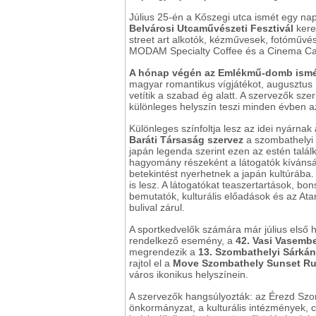
Július 25-én a Kőszegi utca ismét egy napr
Belvárosi Utcaművészeti Fesztivál
kere
street art alkotók, kézművesek, fotóművé
MODAM Specialty Coffee és a Cinema Cafe 
A hónap végén az Emlékmű-domb ismét
magyar romantikus vígjátékot, augusztus 
vetítik a szabad ég alatt. A szervezők sz
különleges helyszín teszi minden évben a
Különleges színfoltja lesz az idei nyárnak
Baráti Társaság szervez
a szombathelyi
japán legenda szerint ezen az estén talá
hagyomány részeként a látogatók kíváns
betekintést nyerhetnek a japán kultúrába
is lesz. A látogatókat teaszertartások, bons
bemutatók, kulturális előadások és az Ata
bulival zárul.
A sportkedvelők számára már július első
rendelkező esemény, a
42. Vasi Vasembe
megrendezik a
13. Szombathelyi Sárkán
rajtol el a
Move Szombathely Sunset R
város ikonikus helyszínein.
A szervezők hangsúlyozták: az Érezd Szom
önkormányzat, a kulturális intézmények, c