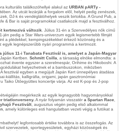
a kulturális találkozóhellyé alakul az
URBAN pARTy -
tében. Az utcát lezárják a forgalom elől, helyét pedig zenészek,
szek, DJ-k és vendéglátóhelyek veszik birtokba. A Grund Pub, a
& Bar is saját programokkal csatlakozik majd a fesztiválhoz.
 kertmozivá változik
. Július 31-én a Szenvedélyes nők című
1-jén pedig a Star Wars-univerzum egyik legismertebb filmjét
erint a plédekkel, kempingszékekkel érkező közönség és a
z egyik legnépszerűbb nyári programmá a kertmozit.
a július 11-i Tanabata Fesztivál is, amelyet a Japán-Magyar
 Japán Kertben.
Schmitt Csilla
, a társaság elnöke elmondta: a
lkozhat évente egyszer a szerelmespár, Orihime és Hikoboshi. A
ágcédulákat helyezhetnek el a bambuszokon, miközben
. A fesztivál egyben a megújult Japán Kert ünnepélyes átadása
ai-kiállítás, kalligráfia, origami, japán gasztronómiai
ru Taiko Ütőegyüttes koncertje várja. Az est K-pop és J-pop
 hétvégéjén megérkezik az egyik legnagyobb hagyományokkal
r triatlonverseny.
A nyár folyamán visszatér
a Spartan Race
,
yhajó Fesztivált
, augusztus végén pedig első alkalommal
un
, amely különleges esti hangulatban vezeti végig a futókat a
bathelyt! legfontosabb értéke továbbra is az összefogás. Az
ivil szervezetek, sportegyesületek, egyházi közösségek és