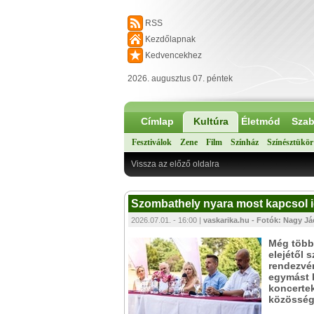
RSS
Kezdőlapnak
Kedvencekhez
2026. augusztus 07. péntek
Címlap
Kultúra
Életmód
Szab
Fesztiválok
Zene
Film
Színház
Színésztükör
Vissza az előző oldalra
Szombathely nyara most kapcsol 
2026.07.01. - 16:00 |
vaskarika.hu - Fotók: Nagy Já
Még több 
elejétől 
rendezvé
egymást k
koncertek
közösség