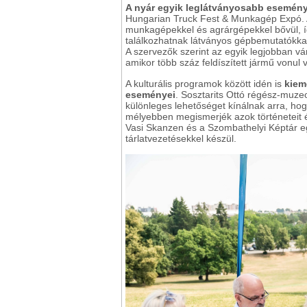
A nyár egyik leglátványosabb esemény
Hungarian Truck Fest & Munkagép Expó. A 
munkagépekkel és agrárgépekkel bővül, í
találkozhatnak látványos gépbemutatókkal
A szervezők szerint az egyik legjobban vá
amikor több száz feldíszített jármű vonul 
A kulturális programok között idén is
kiem
eseményei
. Sosztarits Ottó régész-muze
különleges lehetőséget kínálnak arra, ho
mélyebben megismerjék azok történeteit 
Vasi Skanzen és a Szombathelyi Képtár 
tárlatvezetésekkel készül.