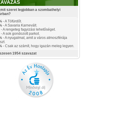
ZAVAZÁS
mit szeret legjobban a szombathelyi
árban?
%
- A Tófürdőt.
%
- A Savaria Karnevált.
- A rengeteg fagyizási lehetőséget.
- A sok gondozott parkot.
%
- A nyugalmat, amit a város atmoszférája
szt.
%
- Csak az számít, hogy igazán meleg legyen.
szesen 1954 szavazat