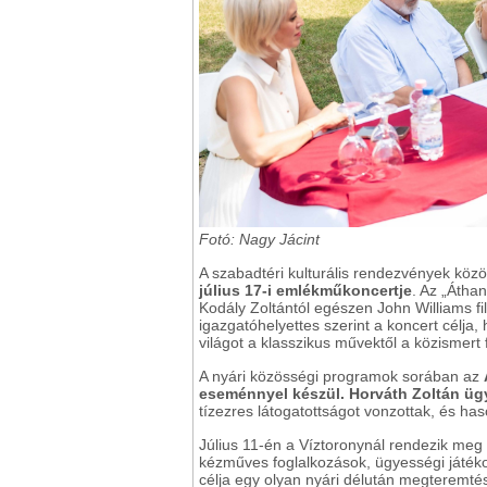
Fotó: Nagy Jácint
A szabadtéri kulturális rendezvények közöt
július 17-i emlékműkoncertje
. Az „Áthan
Kodály Zoltántól egészen John Williams f
igazgatóhelyettes szerint a koncert célja,
világot a klasszikus művektől a közismert 
A nyári közösségi programok sorában az
eseménnyel készül. Horváth Zoltán üg
tízezres látogatottságot vonzottak, és h
Július 11-én a Víztoronynál rendezik meg
kézműves foglalkozások, ügyességi játék
célja egy olyan nyári délután megteremté