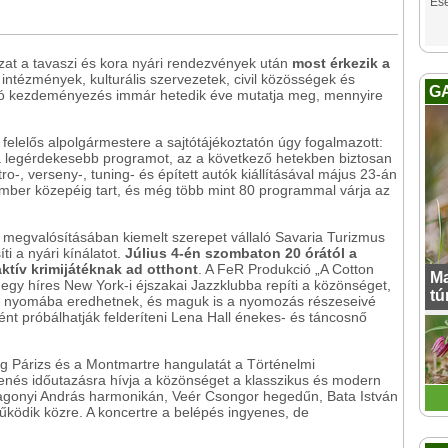
Es
zat a tavaszi és kora nyári rendezvények után
most érkezik a
i intézmények, kulturális szervezetek, civil közösségek és
G
ló kezdeményezés immár hetedik éve mutatja meg, mennyire
s felelős alpolgármestere a sajtótájékoztatón úgy fogalmazott:
 legérdekesebb programot, az a következő hetekben biztosan
ro-, verseny-, tuning- és épített autók kiállításával május 23-án
mber közepéig tart, és még több mint 80 programmal várja az
 megvalósításában kiemelt szerepet vállaló Savaria Turizmus
íti a nyári kínálatot.
Július 4-én szombaton 20 órától a
ktív krimijátéknak ad otthont
. A FeR Produkció „A Cotton
Ma
egy híres New York-i éjszakai Jazzklubba repíti a közönséget,
tú
ság nyomába eredhetnek, és maguk is a nyomozás részeseivé
nt próbálhatják felderíteni Lena Hall énekes- és táncosnő
eg Párizs és a Montmartre hangulatát a Történelmi
nés időutazásra hívja a közönséget a klasszikus és modern
Pagonyi András harmonikán, Veér Csongor hegedűn, Bata István
ködik közre. A koncertre a belépés ingyenes, de