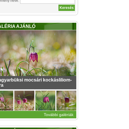
emény neve:
ALÉRIA AJÁNLÓ
gyarbüksi mocsári kockásliliom-
ra
További galériák