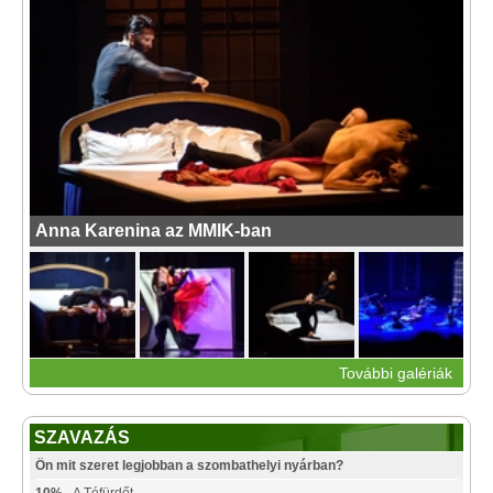
Anna Karenina az MMIK-ban
További galériák
SZAVAZÁS
Ön mit szeret legjobban a szombathelyi nyárban?