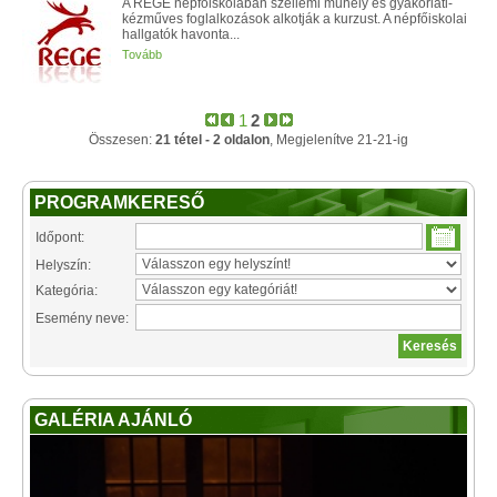
A REGE népfőiskolában szellemi műhely és gyakorlati-
kézműves foglalkozások alkotják a kurzust. A népfőiskolai
hallgatók havonta...
Tovább
1
2
Összesen:
21 tétel - 2 oldalon
, Megjelenítve 21-21-ig
PROGRAMKERESŐ
Időpont:
Helyszín:
Kategória:
Esemény neve:
GALÉRIA AJÁNLÓ