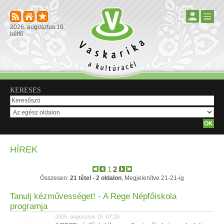
2026. augusztus 10.
hétfő
KERESÉS
HÍREK
1
2
Összesen:
21 tétel - 2 oldalon
, Megjelenítve 21-21-ig
Tanulj kézművességet! - A Rege Népfőiskola
programja
2009. augusztus 15. 07:15