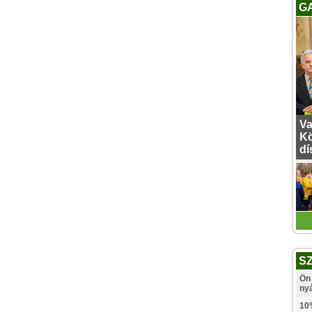
G
Va
Kö
dí
S
Ön 
ny
10