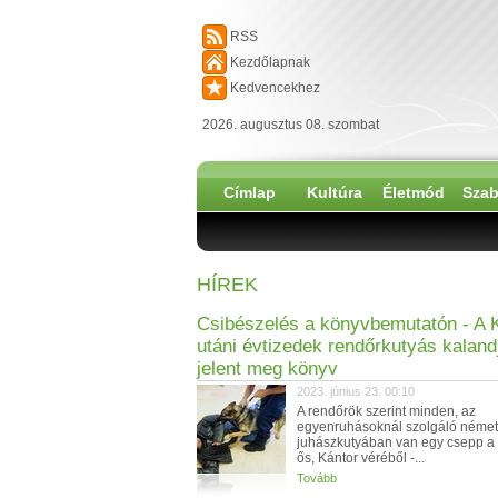
RSS
Kezdőlapnak
Kedvencekhez
2026. augusztus 08. szombat
Címlap
Kultúra
Életmód
Szab
HÍREK
Csibészelés a könyvbemutatón - A 
utáni évtizedek rendőrkutyás kalandj
jelent meg könyv
2023. június 23. 00:10
A rendőrök szerint minden, az
egyenruhásoknál szolgáló német
juhászkutyában van egy csepp a
ős, Kántor véréből -...
Tovább