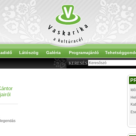
adidő
Látószög
Galéria
Programajánló
Tehetséggond
KERESÉS
P
Kántor
Idő
airól
Hel
Kat
Es
 legendás