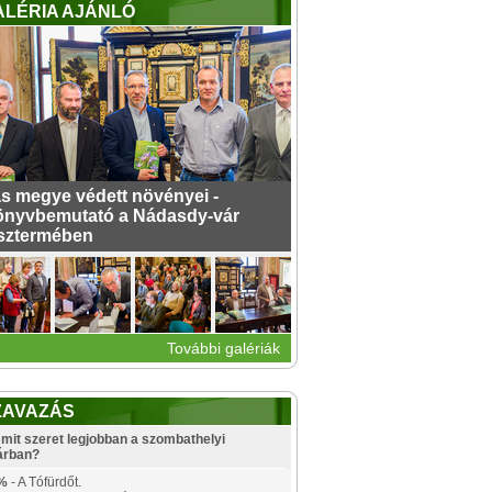
ALÉRIA AJÁNLÓ
s megye védett növényei -
nyvbemutató a Nádasdy-vár
sztermében
További galériák
ZAVAZÁS
mit szeret legjobban a szombathelyi
árban?
%
- A Tófürdőt.