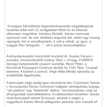
"A magyar bűnüldözés legeredményesebb négylábújának
nevéhez több mint 11 szolgálattal töltött év és kétszáz
sikeresen megoldott bűntény főződik. Kántor nemcsak
nyomozó volt, de már életében legenda lett, akiért egy ország
rajongott. Azt is mondhatnánk, ő volt a valódi, az igazi, a
magyar Rex felügyelő..." - áll a könyv bevezetőjében.
A könyvbemutatón köszöntőt mondott dr. Gulyás Ferenc r.
ezredes, közreműködött Izsányi Tibor r. őrnagy, FVMRFK
bűnügyi kutyavezetői csoport vezetője, Biczó Péter, a
Körmendi Kutyasport Centrum elnöke és Tóth Tibor 'Csupati'
testvére. A kötetet a szerző, Végh Attila Mihály ajánlotta az
érdeklődők figyelmébe.
A bemutató vége pedig igazi akcióshow lett, Csizmazia Tamás
r. törzszászlós Dorisz hívónévre hallgató németjuhász kutyája
"vitt padlóra" egy "kötekedő" alakot - természetesen csak az
elhangzottak szemléltetésére. A csibészelést követően Tamás
rövid bemutatót tartott Dorisszal, aminek a végén a
nagysikerű Kántor-filmek jellegzetes jelenete sem maradt el!