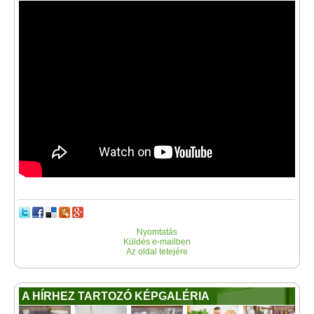
Nyomtatás
Küldés e-mailben
Az oldal tetejére
A HÍRHEZ TARTOZÓ KÉPGALÉRIA