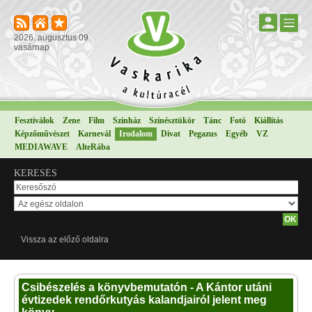
2026. augusztus 09.
vasárnap
Fesztiválok
Zene
Film
Színház
Színésztükör
Tánc
Fotó
Kiállítás
Képzőművészet
Karnevál
Irodalom
Divat
Pegazus
Egyéb
VZ
MEDIAWAVE
AlteRába
KERESÉS
Vissza az előző oldalra
Csibészelés a könyvbemutatón - A Kántor utáni
évtizedek rendőrkutyás kalandjairól jelent meg