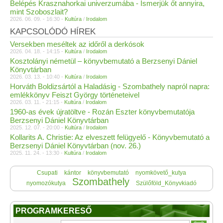
Belépés Krasznahorkai univerzumába - Ismerjük őt annyira,
mint Szoboszlait?
2026. 06. 09. - 16:30 -
Kultúra
/
Irodalom
KAPCSOLÓDÓ HÍREK
Versekben meséltek az időről a derkósok
2026. 04. 18. - 14:15 -
Kultúra
/
Irodalom
Kosztolányi németül – könyvbemutató a Berzsenyi Dániel
Könyvtárban
2026. 03. 13. - 10:40 -
Kultúra
/
Irodalom
Horváth Boldizsártól a Haladásig - Szombathely napról napra:
emlékkönyv Feiszt György történeteivel
2026. 03. 11. - 21:15 -
Kultúra
/
Irodalom
1960-as évek újratöltve - Rozán Eszter könyvbemutatója
Berzsenyi Dániel Könyvtárban
2025. 12. 07. - 20:00 -
Kultúra
/
Irodalom
Kollarits A. Christie: Az elveszett felügyelő - Könyvbemutató a
Berzsenyi Dániel Könyvtárban (nov. 26.)
2025. 11. 24. - 13:30 -
Kultúra
/
Irodalom
Csupati
kántor
könyvbemutató
nyomkövető_kutya
Szombathely
nyomozókutya
Szülőföld_Könyvkiadó
PROGRAMKERESŐ