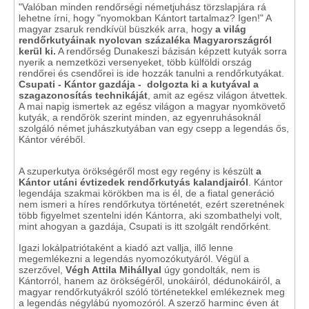
"Valóban minden rendőrségi németjuhász törzslapjára rá
lehetne írni, hogy "nyomokban Kántort tartalmaz? Igen!" A
magyar zsaruk rendkívül büszkék arra, hogy
a világ
rendőrkutyáinak nyolcvan százaléka Magyarországról
kerül ki.
A rendőrség Dunakeszi bázisán képzett kutyák sorra
nyerik a nemzetközi versenyeket, több külföldi ország
rendőrei és csendőrei is ide hozzák tanulni a rendőrkutyákat.
Csupati - Kántor gazdája - dolgozta ki a kutyával a
szagazonosítás technikáját
, amit az egész világon átvettek.
A mai napig ismertek az egész világon a magyar nyomkövető
kutyák, a rendőrök szerint minden, az egyenruhásoknál
szolgáló német juhászkutyában van egy csepp a legendás ős,
Kántor véréből.
A szuperkutya örökségéről most egy regény is készült
a
Kántor utáni évtizedek rendőrkutyás kalandjairól
. Kántor
legendája szakmai körökben ma is él, de a fiatal generáció
nem ismeri a híres rendőrkutya történetét, ezért szeretnének
több figyelmet szentelni idén Kántorra, aki szombathelyi volt,
mint ahogyan a gazdája, Csupati is itt szolgált rendőrként.
Igazi lokálpatriótaként a kiadó azt vallja, illő lenne
megemlékezni a legendás nyomozókutyáról. Végül a
szerzővel,
Végh Attila Mihállyal
úgy gondolták, nem is
Kántorról, hanem az örökségéről, unokáiról, dédunokáiról, a
magyar rendőrkutyákról szóló történetekkel emlékeznek meg
a legendás négylábú nyomozóról. A szerző harminc éven át