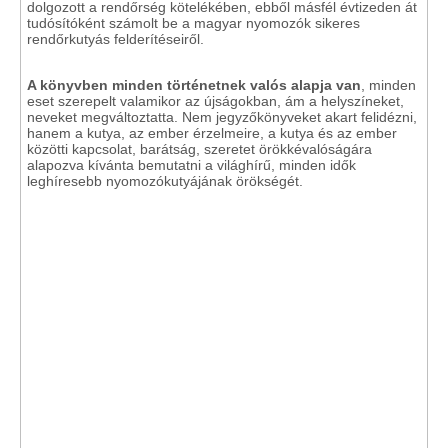
dolgozott a rendőrség kötelékében, ebből másfél évtizeden át
tudósítóként számolt be a magyar nyomozók sikeres
rendőrkutyás felderítéseiről.
A könyvben minden történetnek valós alapja van
, minden
eset szerepelt valamikor az újságokban, ám a helyszíneket,
neveket megváltoztatta. Nem jegyzőkönyveket akart felidézni,
hanem a kutya, az ember érzelmeire, a kutya és az ember
közötti kapcsolat, barátság, szeretet örökkévalóságára
alapozva kívánta bemutatni a világhírű, minden idők
leghíresebb nyomozókutyájának örökségét.