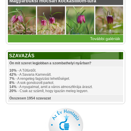
Magyarbüksi mocsári kockásliliom-túra
További galériák
SZAVAZÁS
Ön mit szeret legjobban a szombathelyi nyárban?
10%
- A Tófürdőt.
42%
- A Savaria Karnevált.
7%
- A rengeteg fagyizási lehetőséget.
8%
- A sok gondozott parkot.
14%
- A nyugalmat, amit a város atmoszférája áraszt.
20%
- Csak az számít, hogy igazán meleg legyen.
Összesen 1954 szavazat