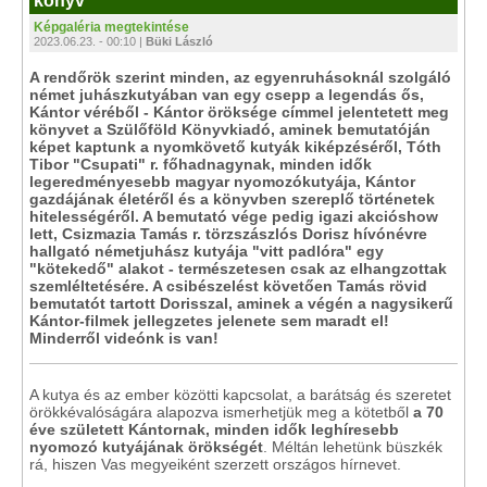
könyv
Képgaléria megtekintése
2023.06.23. - 00:10 |
Büki László
A rendőrök szerint minden, az egyenruhásoknál szolgáló
német juhászkutyában van egy csepp a legendás ős,
Kántor véréből - Kántor öröksége címmel jelentetett meg
könyvet a Szülőföld Könyvkiadó, aminek bemutatóján
képet kaptunk a nyomkövető kutyák kiképzéséről, Tóth
Tibor "Csupati" r. főhadnagynak, minden idők
legeredményesebb magyar nyomozókutyája, Kántor
gazdájának életéről és a könyvben szereplő történetek
hitelességéről. A bemutató vége pedig igazi akcióshow
lett, Csizmazia Tamás r. törzszászlós Dorisz hívónévre
hallgató németjuhász kutyája "vitt padlóra" egy
"kötekedő" alakot - természetesen csak az elhangzottak
szemléltetésére. A csibészelést követően Tamás rövid
bemutatót tartott Dorisszal, aminek a végén a nagysikerű
Kántor-filmek jellegzetes jelenete sem maradt el!
Minderről videónk is van!
A kutya és az ember közötti kapcsolat, a barátság és szeretet
örökkévalóságára alapozva ismerhetjük meg a kötetből
a 70
éve született Kántornak, minden idők leghíresebb
nyomozó kutyájának örökségét
. Méltán lehetünk büszkék
rá, hiszen Vas megyeiként szerzett országos hírnevet.