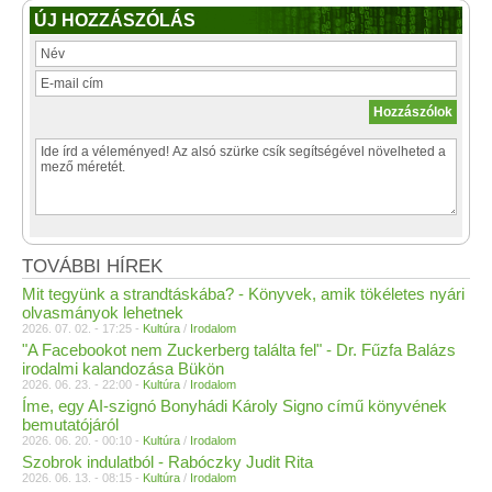
ÚJ HOZZÁSZÓLÁS
TOVÁBBI HÍREK
Mit tegyünk a strandtáskába? - Könyvek, amik tökéletes nyári
olvasmányok lehetnek
2026. 07. 02. - 17:25 -
Kultúra
/
Irodalom
"A Facebookot nem Zuckerberg találta fel" - Dr. Fűzfa Balázs
irodalmi kalandozása Bükön
2026. 06. 23. - 22:00 -
Kultúra
/
Irodalom
Íme, egy AI-szignó Bonyhádi Károly Signo című könyvének
bemutatójáról
2026. 06. 20. - 00:10 -
Kultúra
/
Irodalom
Szobrok indulatból - Rabóczky Judit Rita
2026. 06. 13. - 08:15 -
Kultúra
/
Irodalom