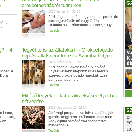
G
l
örökbefogadásról tudni kell
2016. január 04. 09:00
Bárki fogadhat örökbe gyermeket, párok, de
akár egyedülálló nő vagy férfi is.
kéri a
Utóbbiaknak számolniuk kell vele, hogy a...
t a
Tovább
? – 4.
Tegyél te is az állatokért! - Örökbefogadó
Va
nap és állatvédőr képzés Szombathelyen
Kö
2011. március 31. 21:30
dí
Áprilisban a Fekete István Állatvédő
lőben. A
Egyesület több időpontban és helyen
 Dóra
szervez örökbefogadó napokat. Ezzel
párhuzamosan a...
Tovább
Mitévő legyek? - kulturális elsősegélydoboz
hétvégére
2010. augusztus 13. 02:14
S
e lenne,
A hétvégi programokat látva sajnálhatjuk
llatokkal,
igazán, hogy nem amőbának születtünk.
Ön 
k az
Vagy eljutni osztódással szaporodva
ny
mindenhova,...
10
Tovább