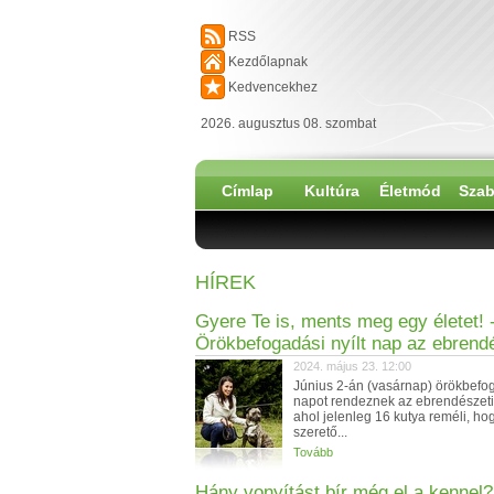
RSS
Kezdőlapnak
Kedvencekhez
2026. augusztus 08. szombat
Címlap
Kultúra
Életmód
Szab
HÍREK
Gyere Te is, ments meg egy életet! 
Örökbefogadási nyílt nap az ebrend
2024. május 23. 12:00
Június 2-án (vasárnap) örökbefo
napot rendeznek az ebrendészeti
ahol jelenleg 16 kutya reméli, ho
szerető...
Tovább
Hány vonyítást bír még el a kennel?