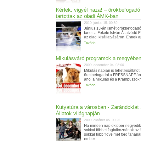
Kérlek, vigyél haza! – örökbefogadó
tartottak az oladi ÁMK-ban
2010. június 15. 00:39
Június 13-án ismét örökbefogadó
tartott a Fekete István Állatvédő 
az oladi kisállatvásáron. Ennek a
Tovább
Mikulásváró programok a megyébe
2009. december 04. 03:00
Mikulás napján is lehet kisállatot
örekbefogadni a FRESSNAPF ár
ahol a Mikulás és a Krampuszok v
Tovább
Kutyatúra a városban - Zarándoklat
Állatok világnapján
2009. október 05. 00:25
Ha minden nap október negyedik
sokkal többet foglalkoznának az á
sokkal több figyelmet fordítanána
ember...