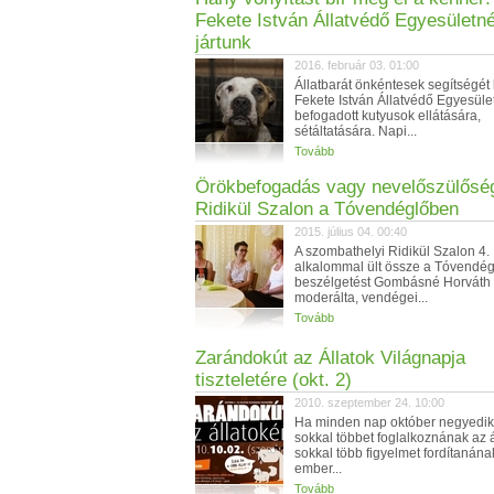
Fekete István Állatvédő Egyesületné
jártunk
2016. február 03. 01:00
Állatbarát önkéntesek segítségét 
Fekete István Állatvédő Egyesüle
befogadott kutyusok ellátására,
sétáltatására. Napi...
Tovább
Örökbefogadás vagy nevelőszülőség
Ridikül Szalon a Tóvendéglőben
2015. július 04. 00:40
A szombathelyi Ridikül Szalon 4.
alkalommal ült össze a Tóvendég
beszélgetést Gombásné Horváth
moderálta, vendégei...
Tovább
Zarándokút az Állatok Világnapja
tiszteletére (okt. 2)
2010. szeptember 24. 10:00
Ha minden nap október negyedik
sokkal többet foglalkoznának az á
sokkal több figyelmet fordítanána
ember...
Tovább