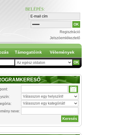
BELÉPÉS
:
Regisztráció
Jelszóemlékeztető
ozás
Támogatóink
Vélemények
ROGRAMKERESŐ
pont:
yszín:
egória:
emény neve: