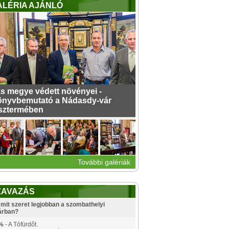
ALÉRIA AJÁNLÓ
s megye védett növényei -
nyvbemutató a Nádasdy-vár
sztermében
További galériák
ZAVAZÁS
mit szeret legjobban a szombathelyi
árban?
%
- A Tófürdőt.