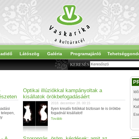
adidő
Látószög
Galéria
Programajánló
Tehetséggond
KERESÉS
P
-
Optikai illúziókkal kampányoltak a
Idő
észeten
kisállatok örökbefogadásáért
Hel
2018. december 28. 00:15
Kat
gadási
Ilyen kreatív fotókkal biztosan te is örökbe
 telepen,
fogadnál kisállatot!
Es
gy
Tovább
 - A
Szorongás, öröm, kérdések: amit az