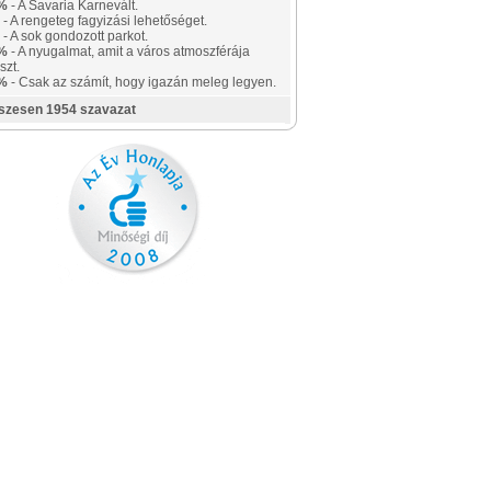
%
- A Savaria Karnevált.
- A rengeteg fagyizási lehetőséget.
- A sok gondozott parkot.
%
- A nyugalmat, amit a város atmoszférája
szt.
%
- Csak az számít, hogy igazán meleg legyen.
szesen 1954 szavazat