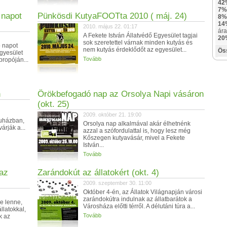
42
7%
 napot
Pünkösdi KutyaFOOTta 2010 ( máj. 24)
8%
14
2010. május 22. 01:17
ára
A Fekete István Állatvédő Egyesület tagjai
20
sok szeretettel várnak minden kutyás és
 napot
nem kutyás érdeklődőt az egyesület...
Ös
Egyesület
Tovább
propóján...
n
Örökbefogadó nap az Orsolya Napi vásáron
(okt. 25)
2009. október 21. 19:00
uházban,
Orsolya nap alkalmával akár élhetnénk
árják a...
azzal a szófordulattal is, hogy lesz még
Kőszegen kutyavásár, mivel a Fekete
István...
Tovább
 az
Zarándokút az állatokért (okt. 4)
2009. szeptember 30. 11:00
Október 4-én, az Állatok Világnapján városi
zarándokútra indulnak az állatbarátok a
e lenne,
Városháza előtti térről. A délutáni túra a...
llatokkal,
Tovább
k az