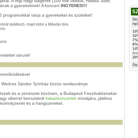
jával. A régi nagy slágerek (100 folk celsius, Halász Judit,
gatnak a gyerekeknek! A koncert
INGYENES!!!
S
ő programokkal várja a gyerekeket és szüleiket!
Ön 
ny
mnál találkozó, majd indul a Mikulás túra
ora
10
42
7%
sora
8%
14
ára
etettel várunk!
20
Ös
özreműködésével
a Weöres Sándor Színház közös rendezvénye
észek és a zenészek közösen, a Budapesti Fesztiválzenekar
nagy sikerrel bemutatott
kakaókoncertek
mintájára, játékos
 komolyzenét és a hangszereket.