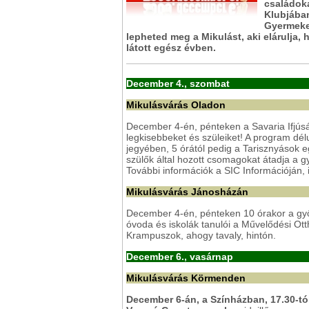
családoka
Klubjában
Gyermekek
lepheted meg a Mikulást, aki elárulja
látott egész évben.
December 4., szombat
Mikulásvárás Oladon
December 4-én, pénteken a Savaria Ifjúsá
legkisebbeket és szüleiket! A program dé
jegyében, 5 órától pedig a Tarisznyások 
szülők által hozott csomagokat átadja a 
További információk a SIC Információján, 
Mikulásvárás Jánosházán
December 4-én, pénteken 10 órakor a győr
óvoda és iskolák tanulói a Művelődési Ot
Krampuszok, ahogy tavaly, hintón.
December 6., vasárnap
Mikulásvárás Körmenden
December 6-án, a Színházban, 17.30-tó