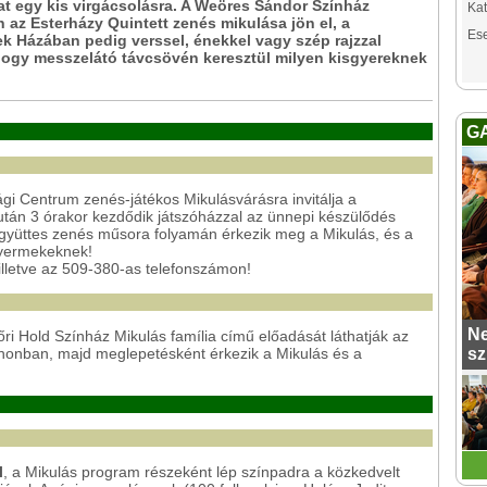
t egy kis virgácsolásra. A Weöres Sándor Színház
Kat
 az Esterházy Quintett zenés mikulása jön el, a
Es
 Házában pedig verssel, énekkel vagy szép rajzzal
, hogy messzelátó távcsövén keresztül milyen kisgyereknek
G
gi Centrum zenés-játékos Mikulásvárásra invitálja a
lután 3 órakor kezdődik játszóházzal az ünnepi készülődés
együttes zenés műsora folyamán érkezik meg a Mikulás, és a
gyermekeknek!
illetve az 509-380-as telefonszámon!
Ne
i Hold Színház Mikulás família című előadását láthatják az
thonban, majd meglepetésként érkezik a Mikulás és a
sz
l
, a Mikulás program részeként lép színpadra a közkedvelt