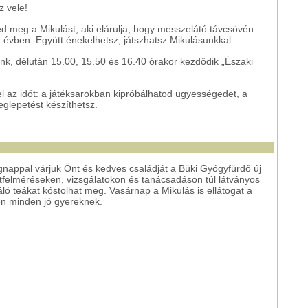
z vele!
ed meg a Mikulást, aki elárulja, hogy messzelátó távcsövén
z évben. Együtt énekelhetsz, játszhatsz Mikulásunkkal.
 délután 15.00, 15.50 és 16.40 órakor kezdődik „Északi
l az időt: a játéksarokban kipróbálhatod ügyességedet, a
glepetést készíthetsz.
appal várjuk Önt és kedves családját a Büki Gyógyfürdő új
otfelméréseken, vizsgálatokon és tanácsadáson túl látványos
áló teákat kóstolhat meg. Vasárnap a Mikulás is ellátogat a
n minden jó gyereknek.