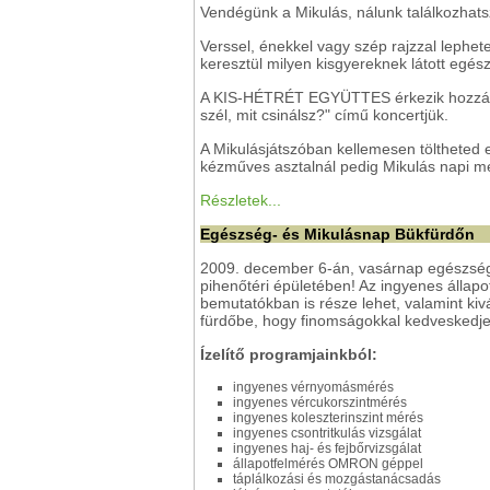
Vendégünk a Mikulás, nálunk találkozhats
Verssel, énekkel vagy szép rajzzal lephet
keresztül milyen kisgyereknek látott egés
A KIS-HÉTRÉT EGYÜTTES érkezik hozzánk,
szél, mit csinálsz?" című koncertjük.
A Mikulásjátszóban kellemesen töltheted e
kézműves asztalnál pedig Mikulás napi me
Részletek...
Egészség- és Mikulásnap Bükfürdőn
2009. december 6-án, vasárnap egészségn
pihenőtéri épületében! Az ingyenes állap
bemutatókban is része lehet, valamint kiv
fürdőbe, hogy finomságokkal kedveskedje
Ízelítő programjainkból:
ingyenes vérnyomásmérés
ingyenes vércukorszintmérés
ingyenes koleszterinszint mérés
ingyenes csontritkulás vizsgálat
ingyenes haj- és fejbőrvizsgálat
állapotfelmérés OMRON géppel
táplálkozási és mozgástanácsadás