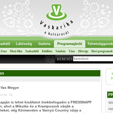
adidő
Látószög
Galéria
Programajánló
Tehetséggond
Zene
Mozi-film
Szabadidő
Kiállítás
Színház
Tánc
Hétvége
Havi programok
KERESÉS
en
ö
: Vas Megye
P
12.04 - 06.
apján is lehet kisállatot örekbefogadni a FRESSNAPF
Idő
, ahol a Mikulás és a Krampuszok várják a
Hel
lteket, míg Körmenden a Varnyú Country várja a