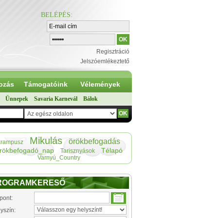
BELÉPÉS
:
Regisztráció
Jelszóemlékeztető
ozás
Támogatóink
Vélemények
Ünnepek
Savaria Karnevál
Bálok
Mikulás
örökbefogadás
krampusz
rökbefogadó_nap
Télapó
Tarisznyások
Varnyú_Country
ROGRAMKERESŐ
pont:
yszín: