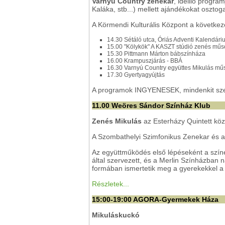
Varnyú Country zenekar
, ideillő program
Kaláka, stb...) mellett ajándékokat oszto
A Körmendi Kulturális Központ a következ
14.30 Sétáló utca, Óriás Adventi Kalendáriu
15.00 "Kölykök" A KASZT stúdió zenés műs
15.30 Pittmann Márton bábszínháza
16.00 Krampuszjárás - BBÁ
16.30 Varnyú Country együttes Mikulás mű
17.30 Gyertyagyújtás
A programok INGYENESEK, mindenkit szer
11.00 Weöres Sándor Színház Klub
Zenés Mikulás
az Esterházy Quintett k
A Szombathelyi Szimfonikus Zenekar és 
Az együttműködés első lépéseként a szín
által szervezett, és a Merlin Színházban 
formában ismertetik meg a gyerekekkel a
Részletek...
15:00-19:00 AGORA-Gyermekek Háza
Mikuláskuckó