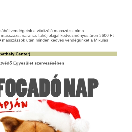
mából vendégeink a vitalizáló masszázst alma
masszázst narancs-fahéj olajjal kedvezményes áron 3600 Ft
e. A masszázsok után minden kedves vendégünket a Mikulás
athely Center)
atvédő Egyesület szervezésében