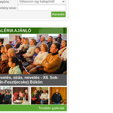
egória:
emény neve:
ALÉRIA AJÁNLÓ
vetés, sírás, nevetés - XII. Sok-
ín-Feszt(ecske) Bükön
További galériák