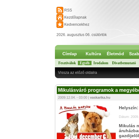
RSS
Kezdőlapnak
Kedvencekhez
2026. augusztus 06. csütörtök
Címlap
Kultúra
Életmód
Szab
Fesztiválok
Egyéb
Irodalom
Divatbemutató
Vissza az előző oldalra
Mikulásváró programok a megyéb
2009.12.04. - 03:00 |
vaskarika.hu
Helyszín
Dátum: 2009.
Mikulás n
áruházban
gazdijelö