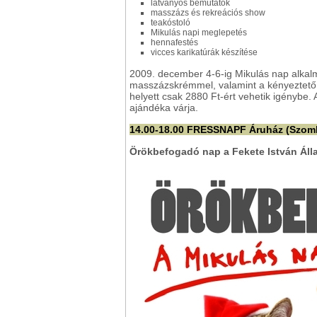
látványos bemutatók
masszázs és rekreációs show
teakóstoló
Mikulás napi meglepetés
hennafestés
vicces karikatúrák készítése
2009. december 4-6-ig Mikulás nap alkal
masszázskrémmel, valamint a kényeztető 
helyett csak 2880 Ft-ért vehetik igényb
ajándéka várja.
14.00-18.00 FRESSNAPF Áruház (Szomb
Örökbefogadó nap a Fekete István Áll