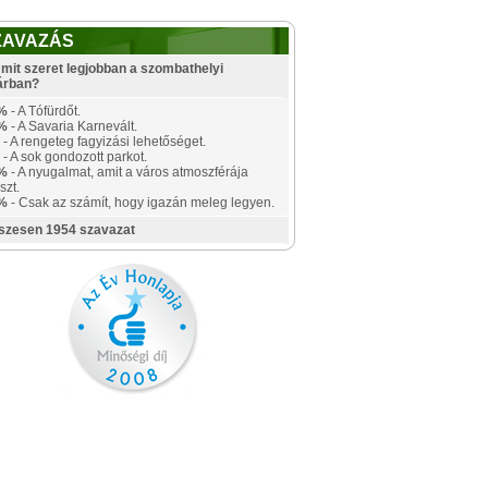
ZAVAZÁS
mit szeret legjobban a szombathelyi
árban?
%
- A Tófürdőt.
%
- A Savaria Karnevált.
- A rengeteg fagyizási lehetőséget.
- A sok gondozott parkot.
%
- A nyugalmat, amit a város atmoszférája
szt.
%
- Csak az számít, hogy igazán meleg legyen.
szesen 1954 szavazat