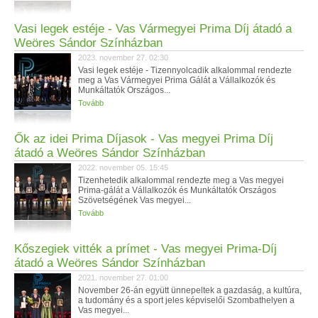
Vasi legek estéje - Vas Vármegyei Prima Díj átadó a
Weöres Sándor Színházban
2023. november 27. 02:30
Vasi legek estéje - Tizennyolcadik alkalommal rendezte
meg a Vas Vármegyei Prima Gálát a Vállalkozók és
Munkáltatók Országos...
Tovább
Ők az idei Prima Díjasok - Vas megyei Prima Díj
átadó a Weöres Sándor Színházban
2022. november 05. 15:45
Tizenhetedik alkalommal rendezte meg a Vas megyei
Prima-gálát a Vállalkozók és Munkáltatók Országos
Szövetségének Vas megyei...
Tovább
Kőszegiek vitték a prímet - Vas megyei Prima-Díj
átadó a Weöres Sándor Színházban
2021. november 27. 01:00
November 26-án együtt ünnepeltek a gazdaság, a kultúra,
a tudomány és a sport jeles képviselői Szombathelyen a
Vas megyei...