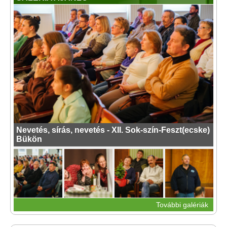
Nevetés, sírás, nevetés - XII. Sok-szín-Feszt(ecske)
Bükön
További galériák