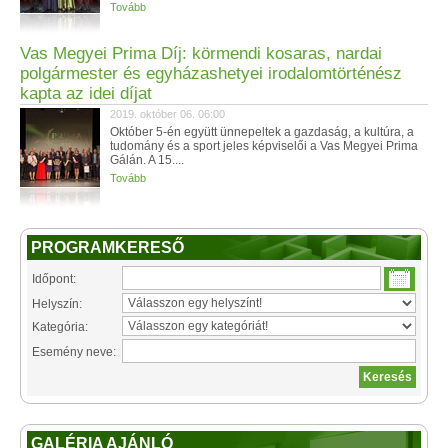
Tovább
Vas Megyei Prima Díj: körmendi kosaras, nardai
polgármester és egyházashetyei irodalomtörténész
kapta az idei díjat
2019. október 06. 06:00
Október 5-én együtt ünnepeltek a gazdaság, a kultúra, a
tudomány és a sport jeles képviselői a Vas Megyei Prima
Gálán. A 15....
Tovább
PROGRAMKERESŐ
Időpont:
Helyszín:
Kategória:
Esemény neve:
GALÉRIA AJÁNLÓ