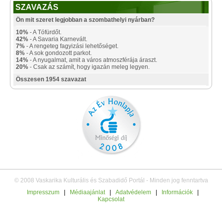
SZAVAZÁS
Ön mit szeret legjobban a szombathelyi nyárban?
10%
- A Tófürdőt.
42%
- A Savaria Karnevált.
7%
- A rengeteg fagyizási lehetőséget.
8%
- A sok gondozott parkot.
14%
- A nyugalmat, amit a város atmoszférája áraszt.
20%
- Csak az számít, hogy igazán meleg legyen.
Összesen 1954 szavazat
© 2008 Vaskarika Kulturális és Szabadidő Portál - Minden jog fenntartva
Impresszum
|
Médiaajánlat
|
Adatvédelem
|
Információk
|
Kapcsolat