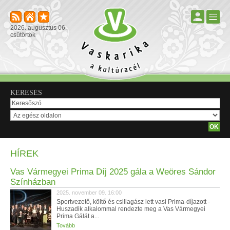
2026. augusztus 06.
csütörtök
KERESÉS
HÍREK
Vas Vármegyei Prima Díj 2025 gála a Weöres Sándor
Színházban
2025. november 09. 16:00
Sportvezető, költő és csillagász lett vasi Prima-díjazott -
Huszadik alkalommal rendezte meg a Vas Vármegyei
Prima Gálát a...
Tovább