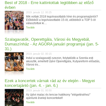
Best of 2018 - Erre kattintottak legtöbben az előző
évben
2019. január 12. 00:25
Mik voltak 2018 legolvasottabb hírei és programajánlói?
Előbbiből a legolvasottabb 15-öt, utóbbiból a TOP 5-öt
választottuk ki....
Tovább
Szalagavatók, Operettgála, Városi és Megyebál,
Dumaszínház - Az AGORA januári programjai (jan. 5-
31.)
2019. január 02. 00:15
Indul a szalagavató-szezon, folytatódik a Szerda esti
akusztik, emellett Újévi Operettgála, Kutyareform előadás,
Városi és...
Tovább
Ezek a koncertek várnak rád az év elején - Megyei
koncertajánló (jan. 4. - jan. 6.)
2019. január 01. 00:50
Az újévi malac és lencse hatékony "elégetéséhez"
ajánlunk éveleji koncerteket!
Tovább