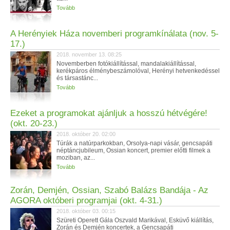
Tovább
A Herényiek Háza novemberi programkínálata (nov. 5-
17.)
2018. november 13. 08:25
Novemberben fotókiállítással, mandalakiállítással,
kerékpáros élménybeszámolóval, Herényi hetvenkedéssel
és társastánc...
Tovább
Ezeket a programokat ajánljuk a hosszú hétvégére!
(okt. 20-23.)
2018. október 20. 02:00
Túrák a natúrparkokban, Orsolya-napi vásár, gencsapáti
néptáncjubileum, Ossian koncert, premier előtti filmek a
moziban, az...
Tovább
Zorán, Demjén, Ossian, Szabó Balázs Bandája - Az
AGORA októberi programjai (okt. 4-31.)
2018. október 03. 00:15
Szüreti Operett Gála Oszvald Marikával, Esküvő kiállítás,
Zorán és Demjén koncertek, a Gencsapáti