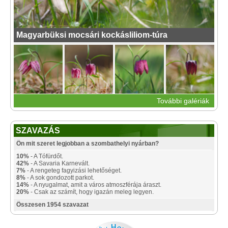
Magyarbüksi mocsári kockásliliom-túra
További galériák
SZAVAZÁS
Ön mit szeret legjobban a szombathelyi nyárban?
10%
- A Tófürdőt.
42%
- A Savaria Karnevált.
7%
- A rengeteg fagyizási lehetőséget.
8%
- A sok gondozott parkot.
14%
- A nyugalmat, amit a város atmoszférája áraszt.
20%
- Csak az számít, hogy igazán meleg legyen.
Összesen 1954 szavazat