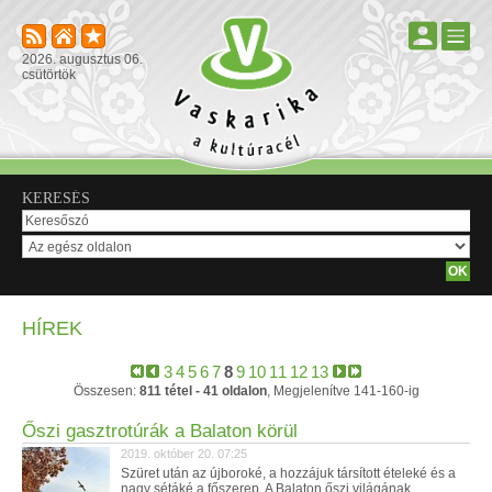
2026. augusztus 06.
csütörtök
KERESÉS
HÍREK
3
4
5
6
7
8
9
10
11
12
13
Összesen:
811 tétel - 41 oldalon
, Megjelenítve 141-160-ig
Őszi gasztrotúrák a Balaton körül
2019. október 20. 07:25
Szüret után az újboroké, a hozzájuk társított ételeké és a
nagy sétáké a főszerep. A Balaton őszi világának