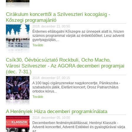
Cirákulum koncerttől a Szilveszteri kocogásig -
Kőszegi programajánló
2018. december 21. 00:50
Érdemes ellátogatni Kőszegre az ünnepek alatt is, hiszen
számos programmal várják az érdeklődőket. Lesz adventi
gyertyagyújtás,...
Tovább
Csík30, Óévbúcsúztató Rockbuli, Ocho Macho,
Városi Szilveszter - Az AGORA decemberi programjai
(dec. 7-31.)
2018. december 07. 00:15
A 100 tagú cigányzenekar nagykoncertje, Pánikszoba -
szabadulós játék, Elefánt koncert, Orosz Patriarchátus
ortodox kórus...
Tovább
A Herényiek Háza decemberi programkínálata
2018. december 05. 10:00
Decemberben festménykiállítással, Herényi Klasszik -
Adventi koncerttel, Adventi Estékkel és gyalogtúrával várja
az...