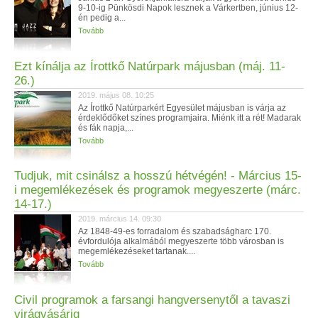
9-10-ig Pünkösdi Napok lesznek a Várkertben, június 12-
én pedig a...
Tovább
Ezt kínálja az Írottkő Natúrpark májusban (máj. 11-
26.)
2019. május 08. 10:25
Az Írottkő Natúrparkért Egyesület májusban is várja az
érdeklődőket színes programjaira. Miénk itt a rét! Madarak
és fák napja,...
Tovább
Tudjuk, mit csinálsz a hosszú hétvégén! - Március 15-
i megemlékezések és programok megyeszerte (márc.
14-17.)
2019. március 14. 09:30
Az 1848-49-es forradalom és szabadságharc 170.
évfordulója alkalmából megyeszerte több városban is
megemlékezéseket tartanak....
Tovább
Civil programok a farsangi hangversenytől a tavaszi
virágvásárig