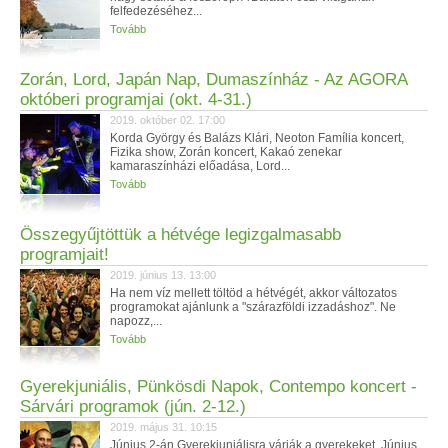
felfedezéséhez...
Tovább
Zorán, Lord, Japán Nap, Dumaszínház - Az AGORA
októberi programjai (okt. 4-31.)
2019. október 02. 17:00
Korda György és Balázs Klári, Neoton Família koncert,
Fizika show, Zorán koncert, Kakaó zenekar
kamaraszínházi előadása, Lord...
Tovább
Összegyűjtöttük a hétvége legizgalmasabb
programjait!
2019. június 13. 13:00
Ha nem víz mellett töltöd a hétvégét, akkor változatos
programokat ajánlunk a "szárazföldi izzadáshoz". Ne
napozz,...
Tovább
Gyerekjuniális, Pünkösdi Napok, Contempo koncert -
Sárvári programok (jún. 2-12.)
2019. május 31. 10:15
Június 2-án Gyerekjuniálisra várják a gyerekeket. Június