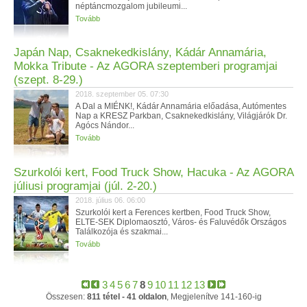
néptáncmozgalom jubileumi...
Tovább
Japán Nap, Csaknekedkislány, Kádár Annamária,
Mokka Tribute - Az AGORA szeptemberi programjai
(szept. 8-29.)
2018. szeptember 05. 07:30
A Dal a MIÉNK!, Kádár Annamária előadása, Autómentes
Nap a KRESZ Parkban, Csaknekedkislány, Világjárók Dr.
Agócs Nándor...
Tovább
Szurkolói kert, Food Truck Show, Hacuka - Az AGORA
júliusi programjai (júl. 2-20.)
2018. július 06. 06:00
Szurkolói kert a Ferences kertben, Food Truck Show,
ELTE-SEK Diplomaosztó, Város- és Faluvédők Országos
Találkozója és szakmai...
Tovább
3
4
5
6
7
8
9
10
11
12
13
Összesen:
811 tétel - 41 oldalon
, Megjelenítve 141-160-ig