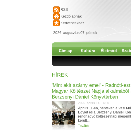
RSS
Kezdőlapnak
Kedvencekhez
2026. augusztus 07. péntek
Címlap
Kultúra
Életmód
Szab
HÍREK
'Mint akit szárny emel' - Radnóti-est
Magyar Költészet Napja alkalmából 
Berzsenyi Dániel Könyvtárban
2025. április 14. 14:00
Április 11-én, pénteken a Vasi 
Egylet és a Berzsenyi Dániel Kön
rendhagyó költészetnapi megem
került...
Tovább