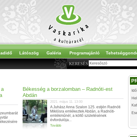
adidő
Látószög
Galéria
Programajánló
Tehetséggond
KERESÉS
P
 a
Békesség a borzalomban – Radnóti-est
Idő
a
Abdán
Hel
2021. május 11. 13:00
Kat
A Juhász Anna Szalon 125. estjén Radnóti
Miklósra emlékeztek Abdán, a Radnóti-
Es
Múzeumbarát
emlékműnél, a költő születésének
yvtár
évfordulója...
lékezésére
Tovább