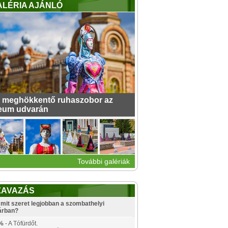
ALÉRIA AJÁNLÓ
 meghökkentő ruhaszobor az
eum udvarán
További galériák
ZAVAZÁS
mit szeret legjobban a szombathelyi
árban?
%
- A Tófürdőt.