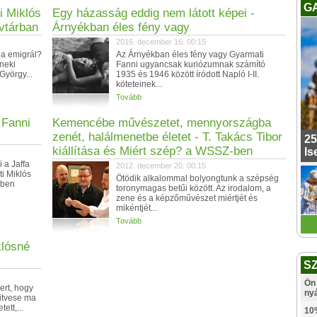
G
i Miklós
Egy házasság eddig nem látott képei -
vtárban
Árnyékban éles fény vagy
2016. december 16. 00:15
ába emigrál?
Az Árnyékban éles fény vagy Gyarmati
 neki
Fanni ugyancsak kuriózumnak számító
György...
1935 és 1946 között íródott Napló I-II.
köteteinek...
Tovább
 Fanni
Kemencébe művészetet, mennyországba
zenét, halálmenetbe életet - T. Takács Tibor
25
kiállítása és Miért szép? a WSSZ-ben
Is
 a Jaffa
2012. december 20. 00:15
i Miklós
Ötödik alkalommal bolyongtunk a szépség
yben
toronymagas betűi között. Az irodalom, a
zene és a képzőművészet miértjét és
mikéntjét...
Tovább
klósné
S
Ön 
ert, hogy
ny
hitvese ma
ett,...
10