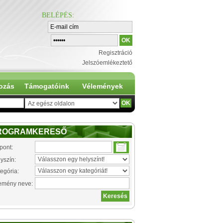
BELÉPÉS
:
Regisztráció
Jelszóemlékeztető
ozás
Támogatóink
Vélemények
ROGRAMKERESŐ
pont:
yszín:
egória:
emény neve: