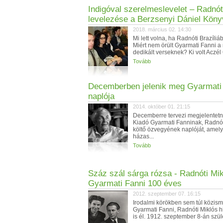
Indigóval szerelmeslevelet – Radnót
levelezése a Berzsenyi Dániel Köny
2018. március 02. 14:30
Mi lett volna, ha Radnóti Brazíli
Miért nem örült Gyarmati Fanni a
dedikált verseknek? Ki volt Aczél 
Tovább
Decemberben jelenik meg Gyarmati
naplója
2014. október 01. 21:15
Decemberre tervezi megjelentetni
Kiadó Gyarmati Fanninak, Radnót
költő özvegyének naplóját, amel
házas...
Tovább
Száz szál sárga rózsa - Radnóti Mi
Gyarmati Fanni 100 éves
2012. szeptember 07. 16:15
Irodalmi körökben sem túl közism
Gyarmati Fanni, Radnóti Miklós 
is él. 1912. szeptember 8-án szület