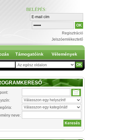
BELÉPÉS
:
Regisztráció
Jelszóemlékeztető
ozás
Támogatóink
Vélemények
ROGRAMKERESŐ
pont:
yszín:
egória:
emény neve: