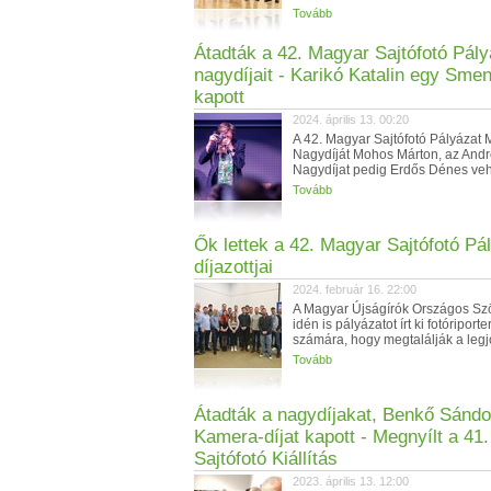
Tovább
Átadták a 42. Magyar Sajtófotó Pály
nagydíjait - Karikó Katalin egy Sme
kapott
2024. április 13. 00:20
A 42. Magyar Sajtófotó Pályáza
Nagydíját Mohos Márton, az Andr
Nagydíjat pedig Erdős Dénes vehe
Tovább
Ők lettek a 42. Magyar Sajtófotó Pá
díjazottjai
2024. február 16. 22:00
A Magyar Újságírók Országos Sz
idén is pályázatot írt ki fotóriporte
számára, hogy megtalálják a legj
Tovább
Átadták a nagydíjakat, Benkő Sándo
Kamera-díjat kapott - Megnyílt a 41
Sajtófotó Kiállítás
2023. április 13. 12:00