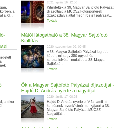
2021. április 16. 12:00
pján,
Kihirdették a 39. Magyar Sajtófotó Pályázat
 körben, a
díjazottjait; a MÚOSZ Fotóriporterek
 a XI....
Szakosztálya által meghirdetett pályázat...
Tovább
ló-
Mától látogatható a 38. Magyar Sajtófotó
Kiállítás
esei
2020. szeptember 09. 00:45
A 38. Magyar Sajtófotó Pályázat legjobb
képeit, mintegy 350 egyedi és
rdetett
sorozatfelvételt mutat be a 38. Magyar
a
Sajtófotó...
ének
Tovább
ó
Ők a Magyar Sajtófotó Pályázat díjazottjai -
Hajdú D. András nyerte a nagydíjat
2020. április 17. 00:25
el, amikor
Hajdú D. András nyerte el 'A fal, amit mi
ól
kerítésnek hívunk' című munkájáért a 38.
Magyar Sajtófotó Pályázat MÚOSZ
Nagydíját,...
Tovább