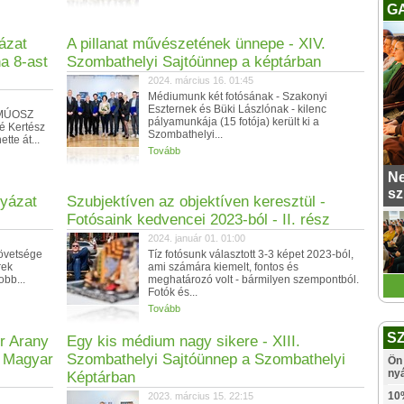
G
ázat
A pillanat művészetének ünnepe - XIV.
na 8-ast
Szombathelyi Sajtóünnep a képtárban
2024. március 16. 01:45
Médiumunk két fotósának - Szakonyi
Eszternek és Büki Lászlónak - kilenc
t MÚOSZ
pályamunkája (15 fotója) került ki a
é Kertész
Szombathelyi...
tte át...
Tovább
Ne
sz
lyázat
Szubjektíven az objektíven keresztül -
Fotósaink kedvencei 2023-ból - II. rész
2024. január 01. 01:00
övetsége
Tíz fotósunk választott 3-3 képet 2023-ból,
rek
ami számára kiemelt, fontos és
obb...
meghatározó volt - bármilyen szempontból.
Fotók és...
Tovább
S
r Arany
Egy kis médium nagy sikere - XIII.
. Magyar
Szombathelyi Sajtóünnep a Szombathelyi
Ön 
ny
Képtárban
10
2023. március 15. 22:15