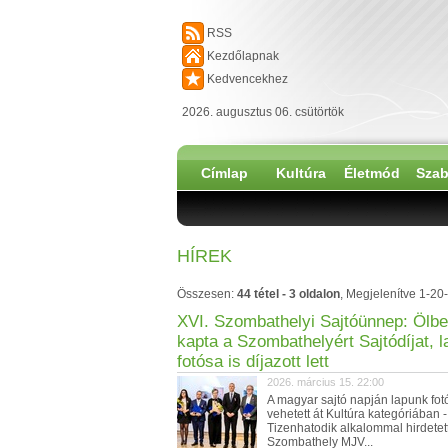
RSS
Kezdőlapnak
Kedvencekhez
2026. augusztus 06. csütörtök
Címlap
Kultúra
Életmód
Szab
HÍREK
Összesen:
44 tétel - 3 oldalon
, Megjelenítve 1-20-
XVI. Szombathelyi Sajtóünnep: Ölbei
kapta a Szombathelyért Sajtódíjat, 
fotósa is díjazott lett
2026. március 15. 22:00
A magyar sajtó napján lapunk fotó
vehetett át Kultúra kategóriában -
Tizenhatodik alkalommal hirdetet
Szombathely MJV...