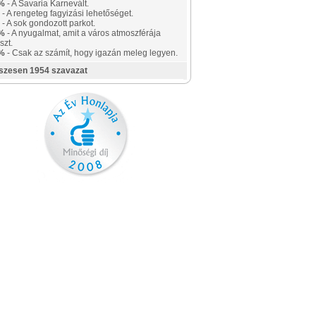
%
- A Savaria Karnevált.
- A rengeteg fagyizási lehetőséget.
- A sok gondozott parkot.
%
- A nyugalmat, amit a város atmoszférája
szt.
%
- Csak az számít, hogy igazán meleg legyen.
szesen 1954 szavazat