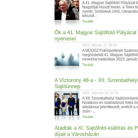
A 41. Magyar Sajtófotó Pályáza
Nagydíját Huszti István, a Telex f
nyerte, Szilánkok című, Ukrajnáb
készült...
Tovább
Ők a 41. Magyar Sajtófotó Pályázat
nyertesei
2023. február 17. 00:30
A MÚOSZ Fotóriporterek Szakoszt
meghirdetett 41. Magyar Sajtófot
nevezési határideje 2022. január 
Tovább
A Víztorony 48-a - XII. Szombathely
Sajtóünnep
2022. március 16. 01:30
A XII. Szombathelyi Sajtóünnepr
hivatásos és szabadúszó fotós ö
alkotással jelentkezett, amiből a
zsűri -...
Tovább
Átadták a XI. Sajtófotó-kiállítás és 
díjait a Városházán