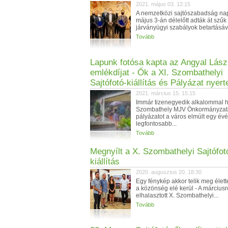
2021. május 03. 12:15
A nemzetközi sajtószabadság na
május 3-án délelőtt adták át szűk
járványügyi szabályok betartásával
Tovább
Lapunk fotósa kapta az Angyal Lász
emlékdíjat - Ők a XI. Szombathelyi
Sajtófotó-kiállítás és Pályázat nyert
2021. március 15. 15:15
Immár tizenegyedik alkalommal hi
Szombathely MJV Önkormányzat
pályázatot a város elmúlt egy év
legfontosabb...
Tovább
Megnyílt a X. Szombathelyi Sajtófot
kiállítás
2020. augusztus 20. 18:30
Egy fénykép akkor telik meg élett
a közönség elé kerül - A márciusr
elhalasztott X. Szombathelyi...
Tovább