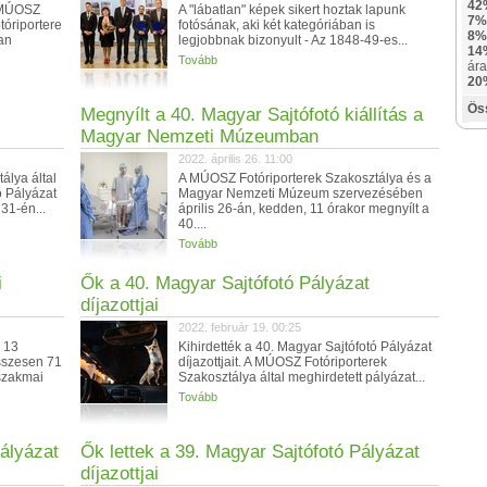
42
t MÚOSZ
A "lábatlan" képek sikert hoztak lapunk
7%
otóriportere
fotósának, aki két kategóriában is
8%
an
legjobbnak bizonyult - Az 1848-49-es...
14
Tovább
ára
20
Ös
Megnyílt a 40. Magyar Sajtófotó kiállítás a
Magyar Nemzeti Múzeumban
2022. április 26. 11:00
álya által
A MÚOSZ Fotóriporterek Szakosztálya és a
ó Pályázat
Magyar Nemzeti Múzeum szervezésében
31-én...
április 26-án, kedden, 11 órakor megnyílt a
40....
Tovább
i
Ők a 40. Magyar Sajtófotó Pályázat
díjazottjai
2022. február 19. 00:25
e 13
Kihirdették a 40. Magyar Sajtófotó Pályázat
sszesen 71
díjazottjait. A MÚOSZ Fotóriporterek
 szakmai
Szakosztálya által meghirdetett pályázat...
Tovább
Pályázat
Ők lettek a 39. Magyar Sajtófotó Pályázat
díjazottjai