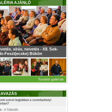
ALÉRIA AJÁNLÓ
vetés, sírás, nevetés - XII. Sok-
ín-Feszt(ecske) Bükön
További galériák
ZAVAZÁS
mit szeret legjobban a szombathelyi
árban?
%
- A Tófürdőt.