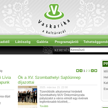
adidő
Látószög
Galéria
Programajánló
Tehetséggond
KERESÉS
P
ig
1
2
3
Idő
 Lívia
Ők a XV. Szombathelyi Sajtóünnep
Hel
lapunk
díjazottai
Kat
2025. március 15. 22:00
Es
Tizenötödik alkalommal hirdetett
Szombathely MJV Önkormányzata
sa díjat
pályázatot a város elmúlt egy évének
legfontosabb közéleti,...
t
Tovább