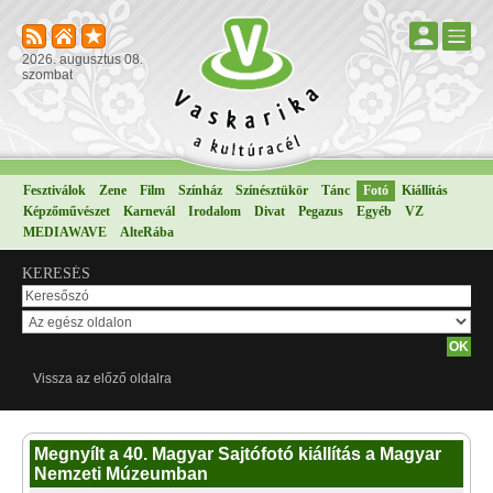
2026. augusztus 08.
szombat
Fesztiválok
Zene
Film
Színház
Színésztükör
Tánc
Fotó
Kiállítás
Képzőművészet
Karnevál
Irodalom
Divat
Pegazus
Egyéb
VZ
MEDIAWAVE
AlteRába
KERESÉS
Vissza az előző oldalra
Megnyílt a 40. Magyar Sajtófotó kiállítás a Magyar
Nemzeti Múzeumban