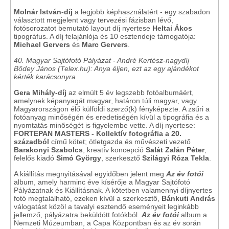
Molnár István-díj
a legjobb képhasználatért - egy szabadon
választott megjelent vagy tervezési fázisban lévő,
fotósorozatot bemutató layout díj nyertese
Heltai Ákos
tipográfus. A díj felajánlója és 10 esztendeje támogatója:
Michael Gervers
és
Marc Gervers
.
40. Magyar Sajtófotó Pályázat - André Kertész-nagydíj
Bődey János (Telex.hu):
Anya éljen, ezt az egy ajándékot
kérték karácsonyra
Gera Mihály-díj
az elmúlt 5 év legszebb fotóalbumáért,
amelynek képanyagát magyar, határon túli magyar, vagy
Magyarországon élő külföldi szerző(k) fényképezte. A zsűri a
fotóanyag minőségén és eredetiségén kívül a tipográfia és a
nyomtatás minőségét is figyelembe vette. A díj nyertese:
FORTEPAN MASTERS - Kollektív fotográfia a 20.
századból
című kötet; ötletgazda és művészeti vezető
Barakonyi Szabolcs
, kreatív koncepció
Salát Zalán Péter
,
felelős kiadó
Simó György
, szerkesztő
Szilágyi Róza Tekla
.
A kiállítás megnyitásával egyidőben jelent meg
Az év fotói
album,
amely harminc éve kísérője a Magyar Sajtófotó
Pályázatnak és Kiállításnak. A kötetben valamennyi díjnyertes
fotó megtalálható, ezeken kívül a szerkesztő,
Bánkuti András
válogatást közöl a tavalyi esztendő eseményeit leginkább
jellemző, pályázatra beküldött fotókból.
Az év fotói
album a
Nemzeti Múzeumban, a Capa Központban és az év során