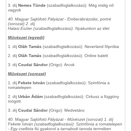
3. díj
Nemes Tünde
(szabadfoglalkozású): Még midig nő
vagyok
40. Magyar Sajtófotó Pályázat - Emberábrázolás, portré
(sorozat) 2. díj
Halasi Eszter (szabadfoglalkozású): Nyakunkon az élet
Művészet (egyedi)
1. díj
Oláh Tamás
(szabadfoglalkozású): Neverland főpróba
2. díj
Oláh Tamás
(szabadfoglalkozású): Online balett
3. díj
Csudai Sándor
(Origo): Arcok
Művészet (sorozat)
1. díj
Fekete István
(szabadfoglalkozású): Szimfónia a
romatelepen
2. díj
Urbán Ádám
(szabadfoglalkozású): Cirkusz a függöny
mögött
3. díj
Csudai Sándor
(Origo): Medvetánc
40. Magyar Sajtófotó Pályázat - Művészet (sorozat) 1. díj
Fekete István (szabadfoglalkozású): Szimfónia a romatelepen
- Egy csellista fiú gyakorol a tarnabodi tanoda termében