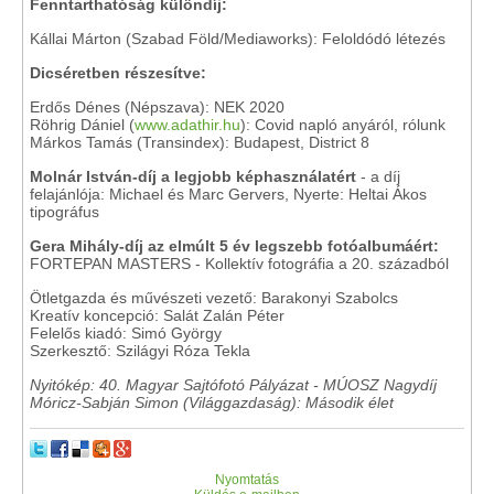
Fenntarthatóság különdíj:
Kállai Márton (Szabad Föld/Mediaworks): Feloldódó létezés
Dicséretben részesítve:
Erdős Dénes (Népszava): NEK 2020
Röhrig Dániel (
www.adathir.hu
): Covid napló anyáról, rólunk
Márkos Tamás (Transindex): Budapest, District 8
Molnár István-díj a legjobb képhasználatért
- a díj
felajánlója: Michael és Marc Gervers, Nyerte: Heltai Ákos
tipográfus
Gera Mihály-díj az elmúlt 5 év legszebb fotóalbumáért:
FORTEPAN MASTERS - Kollektív fotográfia a 20. századból
Ötletgazda és művészeti vezető: Barakonyi Szabolcs
Kreatív koncepció: Salát Zalán Péter
Felelős kiadó: Simó György
Szerkesztő: Szilágyi Róza Tekla
Nyitókép: 40. Magyar Sajtófotó Pályázat - MÚOSZ Nagydíj
Móricz-Sabján Simon (Világgazdaság): Második élet
Nyomtatás