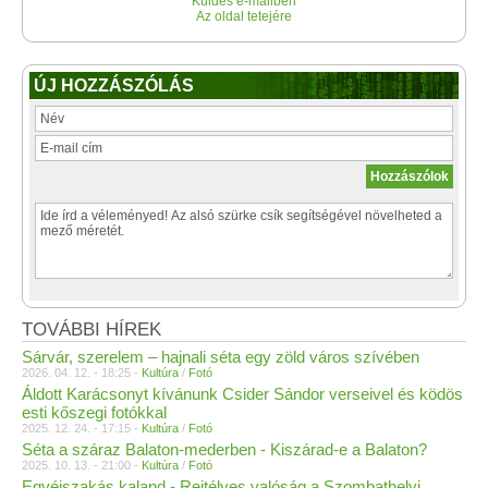
Küldés e-mailben
Az oldal tetejére
ÚJ HOZZÁSZÓLÁS
TOVÁBBI HÍREK
Sárvár, szerelem – hajnali séta egy zöld város szívében
2026. 04. 12. - 18:25 -
Kultúra
/
Fotó
Áldott Karácsonyt kívánunk Csider Sándor verseivel és ködös
esti kőszegi fotókkal
2025. 12. 24. - 17:15 -
Kultúra
/
Fotó
Séta a száraz Balaton-mederben - Kiszárad-e a Balaton?
2025. 10. 13. - 21:00 -
Kultúra
/
Fotó
Egyéjszakás kaland - Rejtélyes valóság a Szombathelyi