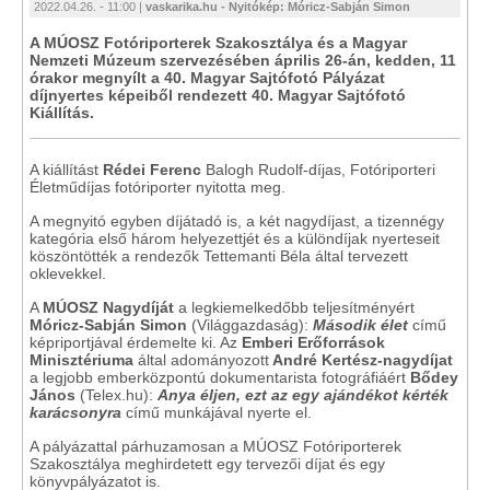
2022.04.26. - 11:00 |
vaskarika.hu - Nyitókép: Móricz-Sabján Simon
A MÚOSZ Fotóriporterek Szakosztálya és a Magyar
Nemzeti Múzeum szervezésében április 26-án, kedden, 11
órakor megnyílt a 40. Magyar Sajtófotó Pályázat
díjnyertes képeiből rendezett 40. Magyar Sajtófotó
Kiállítás.
A kiállítást
Rédei Ferenc
Balogh Rudolf-díjas, Fotóriporteri
Életműdíjas fotóriporter nyitotta meg.
A megnyitó egyben díjátadó is, a két nagydíjast, a tizennégy
kategória első három helyezettjét és a különdíjak nyerteseit
köszöntötték a rendezők Tettemanti Béla által tervezett
oklevekkel.
A
MÚOSZ Nagydíját
a legkiemelkedőbb teljesítményért
Móricz-Sabján Simon
(Világgazdaság):
Második élet
című
képriportjával érdemelte ki. Az
Emberi Erőforrások
Minisztériuma
által adományozott
André Kertész-nagydíjat
a legjobb emberközpontú dokumentarista fotográfiáért
Bődey
János
(Telex.hu):
Anya éljen, ezt az egy ajándékot kérték
karácsonyra
című munkájával nyerte el.
A pályázattal párhuzamosan a MÚOSZ Fotóriporterek
Szakosztálya meghirdetett egy tervezői díjat és egy
könyvpályázatot is.