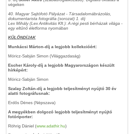
végeken
40. Magyar Sajtófotó Pályázat - Társadalomábrázolás,
dokumentarista fotográfia (sorozat) 1. díj
Lex Mihály (Lex Antikvitás Kft.): A régi pesti bérházak világa -
egy eltűnő életforma nyomában
KÜLÖNDÍJAK
Munkácsi Márton-díj a legjobb kollekcióért:
Móricz-Sabján Simon (Világgazdaság)
Escher Károly-díj a legjobb Magyarországon készült
hírképért:
Móricz-Sabján Simon
Szalay Zoltán-díj a legjobb teljesítményt nyújtó 30 év
alatti fotográfusnak:
Erdős Dénes (Népszava)
A megyékben dolgozó legjobb teljesítményt nyújtó
fotóriporter:
Röhrig Dániel (
www.adathir.hu
)