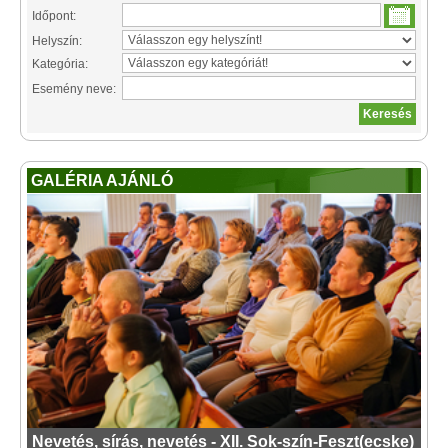
Időpont:
Helyszín:
Kategória:
Esemény neve:
GALÉRIA AJÁNLÓ
Nevetés, sírás, nevetés - XII. Sok-szín-Feszt(ecske)