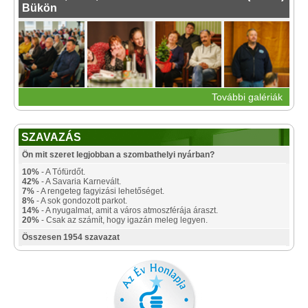
Bükön
További galériák
SZAVAZÁS
Ön mit szeret legjobban a szombathelyi nyárban?
10%
- A Tófürdőt.
42%
- A Savaria Karnevált.
7%
- A rengeteg fagyizási lehetőséget.
8%
- A sok gondozott parkot.
14%
- A nyugalmat, amit a város atmoszférája áraszt.
20%
- Csak az számít, hogy igazán meleg legyen.
Összesen 1954 szavazat