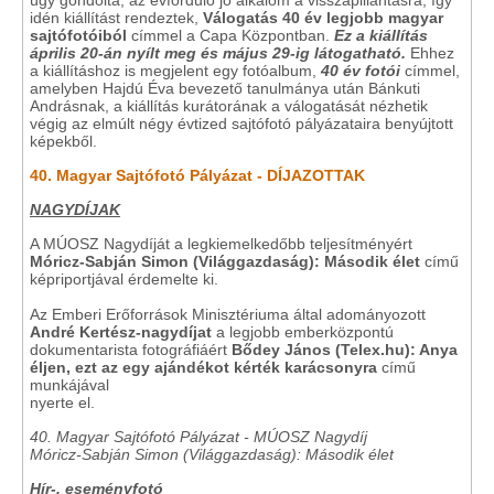
úgy gondolta, az évforduló jó alkalom a visszapillantásra, így
idén kiállítást rendeztek,
Válogatás 40 év legjobb magyar
sajtófotóiból
címmel a Capa Központban.
Ez a kiállítás
április 20-án nyílt meg és május 29-ig látogatható.
Ehhez
a kiállításhoz is megjelent egy fotóalbum,
40 év fotói
címmel,
amelyben Hajdú Éva bevezető tanulmánya után Bánkuti
Andrásnak, a kiállítás kurátorának a válogatását nézhetik
végig az elmúlt négy évtized sajtófotó pályázataira benyújtott
képekből.
40. Magyar Sajtófotó Pályázat - DÍJAZOTTAK
NAGYDÍJAK
A MÚOSZ Nagydíját a legkiemelkedőbb teljesítményért
Móricz-Sabján Simon (Világgazdaság): Második élet
című
képriportjával érdemelte ki.
Az Emberi Erőforrások Minisztériuma által adományozott
André Kertész-nagydíjat
a legjobb emberközpontú
dokumentarista fotográfiáért
Bődey János (Telex.hu): Anya
éljen, ezt az egy ajándékot kérték karácsonyra
című
munkájával
nyerte el.
40. Magyar Sajtófotó Pályázat - MÚOSZ Nagydíj
Móricz-Sabján Simon (Világgazdaság): Második élet
Hír-, eseményfotó