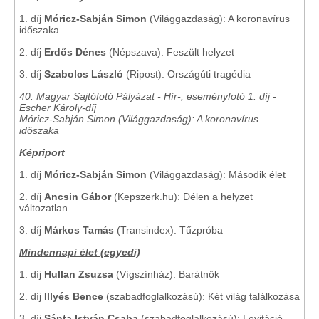
1. díj
Móricz-Sabján Simon
(Világgazdaság): A koronavírus
időszaka
2. díj
Erdős Dénes
(Népszava): Feszült helyzet
3. díj
Szabolcs László
(Ripost): Országúti tragédia
40. Magyar Sajtófotó Pályázat - Hír-, eseményfotó 1. díj -
Escher Károly-díj
Móricz-Sabján Simon (Világgazdaság): A koronavírus
időszaka
Képriport
1. díj
Móricz-Sabján Simon
(Világgazdaság): Második élet
2. díj
Ancsin Gábor
(Kepszerk.hu): Délen a helyzet
változatlan
3. díj
Márkos Tamás
(Transindex): Tűzpróba
Mindennapi élet (egyedi)
1. díj
Hullan Zsuzsa
(Vígszínház): Barátnők
2. díj
Illyés Bence
(szabadfoglalkozású): Két világ találkozása
3. díj
Sánta István Csaba
(szabadfoglalkozású): Levitáció