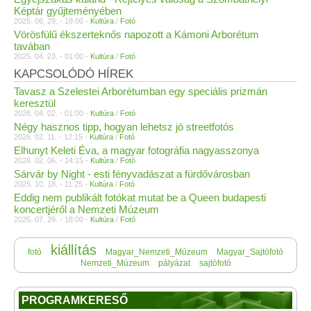
Képtár gyűjteményében
2025. 06. 29. - 19:00 -
Kultúra
/
Fotó
Vörösfülű ékszerteknős napozott a Kámoni Arborétum
tavában
2025. 04. 23. - 01:00 -
Kultúra
/
Fotó
KAPCSOLÓDÓ HÍREK
Tavasz a Szelestei Arborétumban egy speciális prizmán
keresztül
2026. 04. 02. - 01:00 -
Kultúra
/
Fotó
Négy hasznos tipp, hogyan lehetsz jó streetfotós
2026. 02. 11. - 12:15 -
Kultúra
/
Fotó
Elhunyt Keleti Éva, a magyar fotográfia nagyasszonya
2026. 02. 06. - 14:15 -
Kultúra
/
Fotó
Sárvár by Night - esti fényvadászat a fürdővárosban
2025. 10. 18. - 11:25 -
Kultúra
/
Fotó
Eddig nem publikált fotókat mutat be a Queen budapesti
koncertjéről a Nemzeti Múzeum
2025. 07. 29. - 18:00 -
Kultúra
/
Fotó
kiállítás
fotó
Magyar_Nemzeti_Múzeum
Magyar_Sajtófotó
Nemzeti_Múzeum
pályázat
sajtófotó
PROGRAMKERESŐ