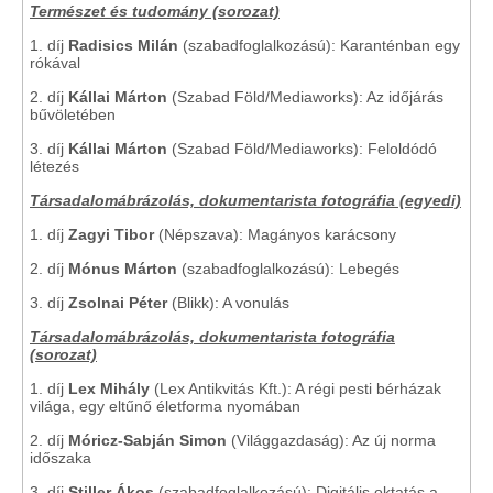
Természet és tudomány (sorozat)
1. díj
Radisics Milán
(szabadfoglalkozású): Karanténban egy
rókával
2. díj
Kállai Márton
(Szabad Föld/Mediaworks): Az időjárás
bűvöletében
3. díj
Kállai Márton
(Szabad Föld/Mediaworks): Feloldódó
létezés
Társadalomábrázolás, dokumentarista fotográfia (egyedi)
1. díj
Zagyi Tibor
(Népszava): Magányos karácsony
2. díj
Mónus Márton
(szabadfoglalkozású): Lebegés
3. díj
Zsolnai Péter
(Blikk): A vonulás
Társadalomábrázolás, dokumentarista fotográfia
(sorozat)
1. díj
Lex Mihály
(Lex Antikvitás Kft.): A régi pesti bérházak
világa, egy eltűnő életforma nyomában
2. díj
Móricz-Sabján Simon
(Világgazdaság): Az új norma
időszaka
3. díj
Stiller Ákos
(szabadfoglalkozású): Digitális oktatás a