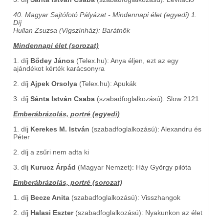
40. Magyar Sajtófotó Pályázat - Mindennapi élet (egyedi) 1.
Díj
Hullan Zsuzsa (Vígszínház): Barátnők
Mindennapi élet (sorozat)
1. díj
Bődey János
(Telex.hu): Anya éljen, ezt az egy
ajándékot kérték karácsonyra
2. díj
Ajpek Orsolya
(Telex.hu): Apukák
3. díj
Sánta István Csaba
(szabadfoglalkozású): Slow 2121
Emberábrázolás, portré (egyedi)
1. díj
Kerekes M. István
(szabadfoglalkozású): Alexandru és
Péter
2. díj a zsűri nem adta ki
3. díj
Kurucz Árpád
(Magyar Nemzet): Háy György pilóta
Emberábrázolás, portré (sorozat)
1. díj
Becze Anita
(szabadfoglalkozású): Visszhangok
2. díj
Halasi Eszter
(szabadfoglalkozású): Nyakunkon az élet