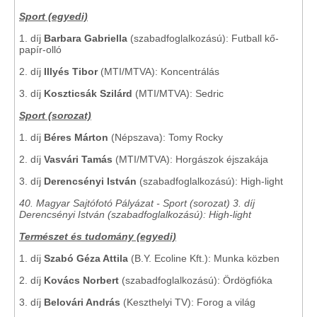
Sport (egyedi)
1. díj
Barbara Gabriella
(szabadfoglalkozású): Futball kő-
papír-olló
2. díj
Illyés Tibor
(MTI/MTVA): Koncentrálás
3. díj
Koszticsák Szilárd
(MTI/MTVA): Sedric
Sport (sorozat)
1. díj
Béres Márton
(Népszava): Tomy Rocky
2. díj
Vasvári Tamás
(MTI/MTVA): Horgászok éjszakája
3. díj
Derencsényi István
(szabadfoglalkozású): High-light
40. Magyar Sajtófotó Pályázat - Sport (sorozat) 3. díj
Derencsényi István (szabadfoglalkozású): High-light
Természet és tudomány (egyedi)
1. díj
Szabó Géza Attila
(B.Y. Ecoline Kft.): Munka közben
2. díj
Kovács Norbert
(szabadfoglalkozású): Ördögfióka
3. díj
Belovári András
(Keszthelyi TV): Forog a világ