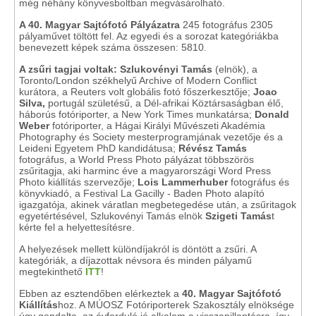
még néhány könyvesboltban megvásárolható.
A 40. Magyar Sajtófotó Pályázatra
245 fotográfus 2305
pályaművet töltött fel. Az egyedi és a sorozat kategóriákba
benevezett képek száma összesen: 5810.
A zsűri tagjai voltak: Szlukovényi Tamás
(elnök),
a
Toronto/London székhelyű Archive of Modern Conflict
kurátora, a Reuters volt globális fotó főszerkesztője;
Joao
Silva,
portugál születésű, a Dél-afrikai Köztársaságban élő,
háborús fotóriporter, a New York Times munkatársa;
Donald
Weber
fotóriporter, a Hágai Királyi Művészeti Akadémia
Photography és Society mesterprogramjának vezetője és a
Leideni Egyetem PhD kandidátusa;
Révész Tamás
fotográfus, a World Press Photo pályázat többszörös
zsűritagja, aki harminc éve a magyarországi Word Press
Photo kiállítás szervezője;
Lois Lammerhuber
fotográfus és
könyvkiadó, a Festival La Gacilly - Baden Photo alapító
igazgatója, akinek váratlan megbetegedése után, a zsűritagok
egyetértésével, Szlukovényi Tamás elnök
Szigeti Tamás
t
kérte fel a helyettesítésre.
A helyezések mellett különdíjakról is döntött a zsűri. A
kategóriák, a díjazottak névsora és minden pályamű
megtekinthető
ITT
!
Ebben az esztendőben elérkeztek a
40. Magyar Sajtófotó
Kiállítás
hoz. A MÚOSZ Fotóriporterek Szakosztály elnöksége