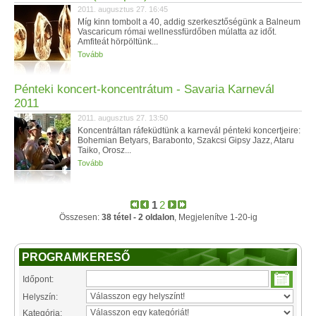
2011. augusztus 27. 16:45
Míg kinn tombolt a 40, addig szerkesztőségünk a Balneum
Vascaricum római wellnessfürdőben múlatta az időt.
Amfiteát hörpöltünk...
Tovább
Pénteki koncert-koncentrátum - Savaria Karnevál
2011
2011. augusztus 27. 13:50
Koncentráltan ráfeküdtünk a karnevál pénteki koncertjeire:
Bohemian Betyars, Barabonto, Szakcsi Gipsy Jazz, Ataru
Taiko, Orosz...
Tovább
1
2
Összesen:
38 tétel - 2 oldalon
, Megjelenítve 1-20-ig
PROGRAMKERESŐ
Időpont:
Helyszín:
Kategória: