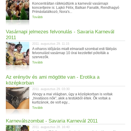
Koncentráltan ráfeküdtünk a karnevál vasárnapi
koncertjeire is: Lajkó Félix, Balkan Fanatik, Rendhagyó
Prímástalálkozó, Nora's...
Tovább
Vasárnapi jelmezes felvonulás - Savaria Karnevál
2011
2011. augusztus 29. 11:15
A viharos időjárás miatt elmaradt szombat esti fáklyás
felvonulást vasárnap 10 órai kezdettel pótolták a
szervezők.
Tovább
Az erényöv és ami mögötte van - Erotika a
középkorban
2011. augusztus 29. 03:30
Ahogy a mai világban, úgy a középkorban is voltak
„hivatásos nők”, akik a testükből éltek. Ők voltak a
kurtizánok, de volt egy...
Tovább
Karneválszombat - Savaria Karnevál 2011
2011. augusztus 28. 16:40