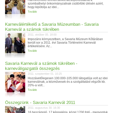
Harmincmillió forintot kellett átcsoportosítania a
szombathelyi önkormányzatnak csütörtöki ülésén azért,
hogy kipótolja az idei...
Tovább
Karneválértékelő a Savaria Múzeumban - Savaria
Karnevál a számok tükrében
2011. október 05. 18:00
Impozáns környezetben, a Savaria Múzeum Kőtárában
került sor a 2011. évi Savaria Történelmi Karnevál
értékelésére. Az...
Tovább
Savaria Karnevál a számok tükrében -
karneváligazgatói összegzés
2011. szeptember 01. 10:25
Hozzávetőlegesen 100.000-105.000 látogatója volt az idei
karneválnak, a kézművesek és a szolgáltatást végzők kb.
20%-a volt...
Tovább
Összegzünk - Savaria Karnevál 2011
2011. augusztus 30. 16:30
16 beszámoló, 17 képgaléria, közel 1700 fotó - megvontuk