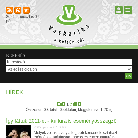
2026. augusztus 07.
péntek
KERESÉS
HÍREK
1
2
Összesen:
38 tétel - 2 oldalon
, Megjelenítve 1-20-ig
Így láttuk 2011-et - kulturális eseményösszegző
2012. január 07. 03:00
Melyek voltak tavaly a legjobb koncertek, színházi
előadások, kiállítások, táncos és egyéb kulturális