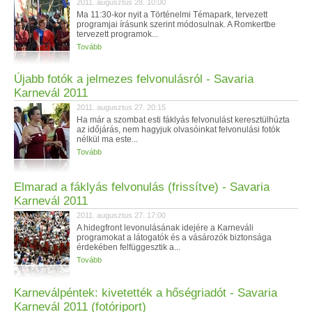
2011. augusztus 28. 10:00
Ma 11:30-kor nyit a Történelmi Témapark, tervezett
programjai írásunk szerint módosulnak. A Romkertbe
tervezett programok...
Tovább
Újabb fotók a jelmezes felvonulásról - Savaria
Karnevál 2011
2011. augusztus 27. 20:15
Ha már a szombat esti fáklyás felvonulást keresztülhúzta
az időjárás, nem hagyjuk olvasóinkat felvonulási fotók
nélkül ma este...
Tovább
Elmarad a fáklyás felvonulás (frissítve) - Savaria
Karnevál 2011
2011. augusztus 27. 17:00
A hidegfront levonulásának idejére a Karneváli
programokat a látogatók és a vásározók biztonsága
érdekében felfüggesztik a...
Tovább
Karneválpéntek: kivetették a hőségriadót - Savaria
Karnevál 2011 (fotóriport)