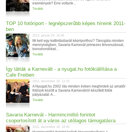
események? Erre voltunk...
Tovább
TOP 10 fotóriport - legnépszerűbb képes híreink 2011-
ben
2012. január 03. 16:45
Mi kell egy kattintásbarát képriporthoz? Táncgála minden
mennyiségben, Savaria Karnevál jelmezes felvonulással,
boroshordókat...
Tovább
Így látták a Karnevált - a nyugat.hu fotókiállítása a
Cafe Freiben
2011. december 20. 12:15
A Nyugat.hu 2002 óta minden évben meghirdeti az amatőr
fotósok között a Savaria Karneválról készített fotók
pályázatát. A...
Tovább
Savaria Karnevál - Harmincmillió forintot
csoportosított át a város az utólagos támogatásra
2011. december 16. 18:00