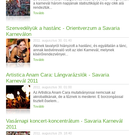
a karnevál három napjának statisztikáját és egy cikk alá
rendeztük...
Tovább
Szenvedélyük a hastánc - Orientverzum a Savaria
Karneválon
2011. augusztus 30. 01:40
Akinek tavalyról hiányzott a hastánc, és egyáltalán a tánc,
annak kedvérevaló volt az idei Karnevál, melynek
kísérőrendezvényei...
Tovább
Artistica Anam Cara: Lángvarázslók - Savaria
Karnevál 2011
2011. augusztus 30. 01:00
Az Artistica Anam Cara mutatványosai nemcsak az
akrobatikának, de a tűznek is mesterei. E borzongással
tisztelt őselem...
Tovább
Vasárnapi koncert-koncentrátum - Savaria Karnevál
2011
2011. augusztus 29. 18:40