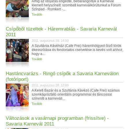
Amíg az időjárás engedte, bebarangoltuk a Karnevál
kiemelt helyszíneit: szombati karneválkörútunkat a Fórum
Színpad - Romkert -...
Tovább
Csípőből tüzeltek - Háremrablás - Savaria Karnevál
2011
2011. augusztus 28. 14:00
A Szultánia Kávéház (Cafe Frei) háremhölgyeit őrző török
ékesszólása és fondorlatos cselvetése is kevés volt ahhoz,
hogy a...
Tovább
Hastáncvarázs - Ringó csípők a Savaria Karneválon
(fotóriport)
2011. augusztus 28. 12:00
A Keleti Bazár és a Szultánia Kávézó (Cafe Frei) számos
szemkápráztató orientális programmal és táncossal
színesíti a karneváli...
Tovább
Változások a vasárnapi programban (frissítve) -
Savaria Karnevál 2011