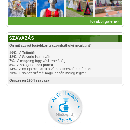
További galériák
SZAVAZÁS
Ön mit szeret legjobban a szombathelyi nyárban?
10%
- A Tófürdőt.
42%
- A Savaria Karnevált.
7%
- A rengeteg fagyizási lehetőséget.
8%
- A sok gondozott parkot.
14%
- A nyugalmat, amit a város atmoszférája áraszt.
20%
- Csak az számít, hogy igazán meleg legyen.
Összesen 1954 szavazat