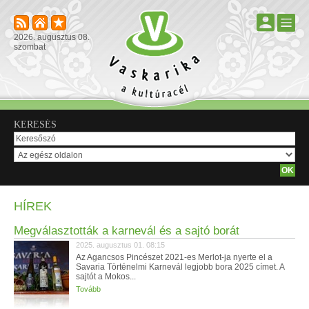
2026. augusztus 08.
szombat
KERESÉS
HÍREK
Megválasztották a karnevál és a sajtó borát
2025. augusztus 01. 08:15
Az Agancsos Pincészet 2021-es Merlot-ja nyerte el a
Savaria Történelmi Karnevál legjobb bora 2025 címet. A
sajtót a Mokos...
Tovább