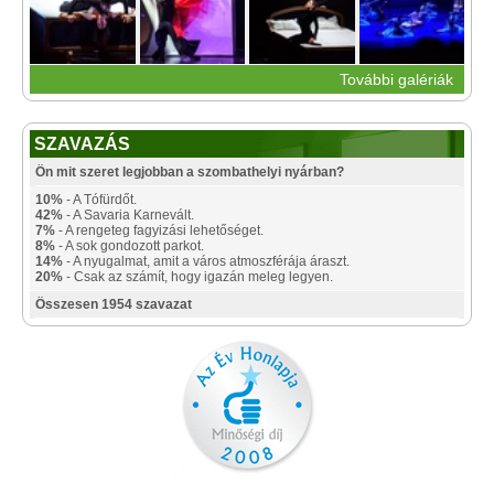
További galériák
SZAVAZÁS
Ön mit szeret legjobban a szombathelyi nyárban?
10%
- A Tófürdőt.
42%
- A Savaria Karnevált.
7%
- A rengeteg fagyizási lehetőséget.
8%
- A sok gondozott parkot.
14%
- A nyugalmat, amit a város atmoszférája áraszt.
20%
- Csak az számít, hogy igazán meleg legyen.
Összesen 1954 szavazat