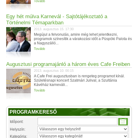
Tovább
Egy hét múlva Karnevál - Sajtótájékoztató a
Történelmi Témaparkban
2013. augusztus 15. 17:30
Megújul a felvonulás, amire még lehet jelentkezni,
programok színesítik a várakozási időt a Püspöki Palota és
a Nagyszálló...
Tovább
Augusztusi programajánló a három éves Cafe Freiben
2013. augusztus 10. 00:15
A Cafe Frei augusztusban is rengeteg programot kínál.
Születésnapi koncert Szatmári Julival, a Szultánia
Kávéház karneváli...
Tovább
PROGRAMKERESŐ
Időpont:
Helyszín:
Kategória: