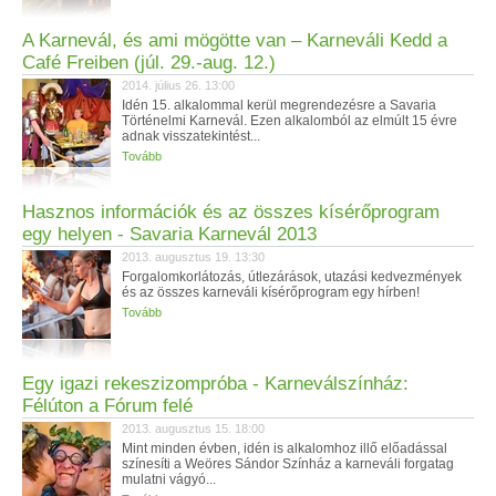
A Karnevál, és ami mögötte van – Karneváli Kedd a
Café Freiben (júl. 29.-aug. 12.)
2014. július 26. 13:00
Idén 15. alkalommal kerül megrendezésre a Savaria
Történelmi Karnevál. Ezen alkalomból az elmúlt 15 évre
adnak visszatekintést...
Tovább
Hasznos információk és az összes kísérőprogram
egy helyen - Savaria Karnevál 2013
2013. augusztus 19. 13:30
Forgalomkorlátozás, útlezárások, utazási kedvezmények
és az összes karneváli kísérőprogram egy hírben!
Tovább
Egy igazi rekeszizompróba - Karneválszínház:
Félúton a Fórum felé
2013. augusztus 15. 18:00
Mint minden évben, idén is alkalomhoz illő előadással
színesíti a Weöres Sándor Színház a karneváli forgatag
mulatni vágyó...