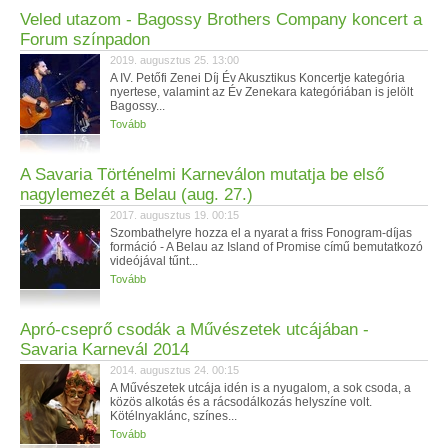
Veled utazom - Bagossy Brothers Company koncert a
Forum színpadon
2019. augusztus 25. 13:00
A IV. Petőfi Zenei Díj Év Akusztikus Koncertje kategória
nyertese, valamint az Év Zenekara kategóriában is jelölt
Bagossy...
Tovább
A Savaria Történelmi Karneválon mutatja be első
nagylemezét a Belau (aug. 27.)
2017. augusztus 19. 00:15
Szombathelyre hozza el a nyarat a friss Fonogram-díjas
formáció - A Belau az Island of Promise című bemutatkozó
videójával tűnt...
Tovább
Apró-cseprő csodák a Művészetek utcájában -
Savaria Karnevál 2014
2014. augusztus 24. 00:15
A Művészetek utcája idén is a nyugalom, a sok csoda, a
közös alkotás és a rácsodálkozás helyszíne volt.
Kötélnyaklánc, színes...
Tovább