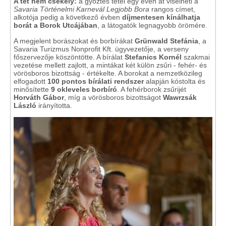
A tét nem csekély:
a győztes tétel egy éven át viselheti a
Savaria Történelmi Karnevál Legjobb Bora
rangos címet,
alkotója pedig a következő évben
díjmentesen kínálhatja
borát a Borok Utcájában
, a látogatók legnagyobb örömére.
A megjelent borászokat és borbírákat
Grünwald Stefánia
, a
Savaria Turizmus Nonprofit Kft. ügyvezetője, a verseny
főszervezője köszöntötte. A bírálat
Stefanics Kornél
szakmai
vezetése mellett zajlott, a mintákat két külön zsűri - fehér- és
vörösboros bizottság - értékelte. A borokat a nemzetközileg
elfogadott
100 pontos bírálati rendszer
alapján kóstolta és
minősítette
9 okleveles borbíró
. A fehérborok zsűrijét
Horváth Gábor
, míg a vörösboros bizottságot
Wawrzsák
László
irányította.