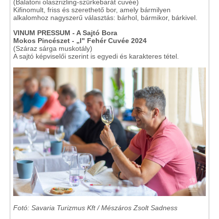
(Balatoni olaszrizling-szürkebarát cuvée)
Kifinomult, friss és szerethető bor, amely bármilyen
alkalomhoz nagyszerű választás: bárhol, bármikor, bárkivel.
VINUM PRESSUM - A Sajtó Bora
Mokos Pincészet - „I" Fehér Cuvée 2024
(Száraz sárga muskotály)
A sajtó képviselői szerint is egyedi és karakteres tétel.
Fotó: Savaria Turizmus Kft / Mészáros Zsolt Sadness