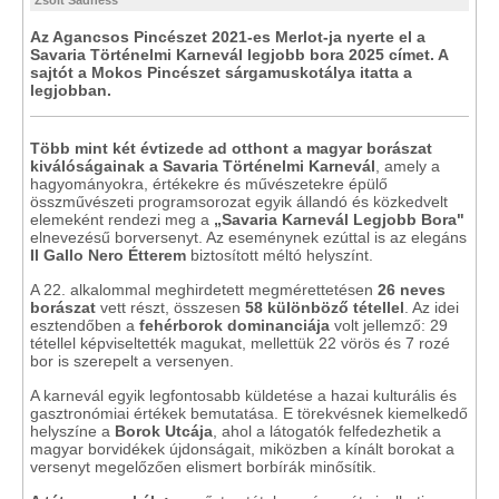
Zsolt Sadness
Az Agancsos Pincészet 2021-es Merlot-ja nyerte el a
Savaria Történelmi Karnevál legjobb bora 2025 címet. A
sajtót a Mokos Pincészet sárgamuskotálya itatta a
legjobban.
Több mint két évtizede ad otthont a magyar borászat
kiválóságainak a Savaria Történelmi Karnevál
, amely a
hagyományokra, értékekre és művészetekre épülő
összművészeti programsorozat egyik állandó és közkedvelt
elemeként rendezi meg a
„Savaria Karnevál Legjobb Bora"
elnevezésű borversenyt. Az eseménynek ezúttal is az elegáns
Il Gallo Nero Étterem
biztosított méltó helyszínt.
A 22. alkalommal meghirdetett megmérettetésen
26 neves
borászat
vett részt, összesen
58 különböző tétellel
. Az idei
esztendőben a
fehérborok dominanciája
volt jellemző: 29
tétellel képviseltették magukat, mellettük 22 vörös és 7 rozé
bor is szerepelt a versenyen.
A karnevál egyik legfontosabb küldetése a hazai kulturális és
gasztronómiai értékek bemutatása. E törekvésnek kiemelkedő
helyszíne a
Borok Utcája
, ahol a látogatók felfedezhetik a
magyar borvidékek újdonságait, miközben a kínált borokat a
versenyt megelőzően elismert borbírák minősítik.