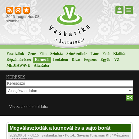
2026. augusztus 08.
szombat
Fesztiválok
Zene
Film
Színház
Színésztükör
Tánc
Fotó
Kiállítás
Képzőművészet
Karnevál
Irodalom
Divat
Pegazus
Egyéb
VZ
MEDIAWAVE
AlteRába
KERESÉS
Vissza az előző oldalra
Megválasztották a karnevál és a sajtó borát
2025.08.01. - 08:15 |
vaskarika.hu - Fotók: Savaria Turizmus Kft / Mészáros