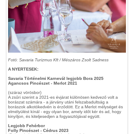
Fotó: Savaria Turizmus Kft / Mészáros Zsolt Sadness
A NYERTESEK:
Savaria Történelmi Karnevál legjobb Bora 2025
Agancsos Pincészet - Merlot 2021
(száraz vörösbor)
A zsűri szerint a 2021-es évjárat különösen kedvező volt a
borászat számára - a járvány utáni felszabadultság a
borászok alkotókedvén is érződött. Ez a Merlot mélységet és
elmélyülést kínál - egy olyan bor, amely időt kér és ad, hogy
kinyíljon, és kiteljesedjen a fogyasztójával együtt.
Legjobb Fehérbor
Folly Pincészet - Cédrus 2023