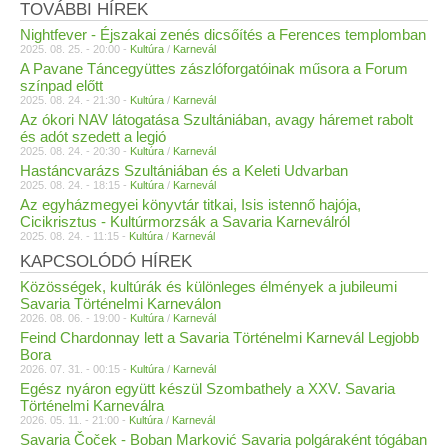
TOVÁBBI HÍREK
Nightfever - Éjszakai zenés dicsőítés a Ferences templomban
2025. 08. 25. - 20:00 -
Kultúra
/
Karnevál
A Pavane Táncegyüttes zászlóforgatóinak műsora a Forum
színpad előtt
2025. 08. 24. - 21:30 -
Kultúra
/
Karnevál
Az ókori NAV látogatása Szultániában, avagy háremet rabolt
és adót szedett a legió
2025. 08. 24. - 20:30 -
Kultúra
/
Karnevál
Hastáncvarázs Szultániában és a Keleti Udvarban
2025. 08. 24. - 18:15 -
Kultúra
/
Karnevál
Az egyházmegyei könyvtár titkai, Isis istennő hajója,
Cicikrisztus - Kultúrmorzsák a Savaria Karneválról
2025. 08. 24. - 11:15 -
Kultúra
/
Karnevál
KAPCSOLÓDÓ HÍREK
Közösségek, kultúrák és különleges élmények a jubileumi
Savaria Történelmi Karneválon
2026. 08. 06. - 19:00 -
Kultúra
/
Karnevál
Feind Chardonnay lett a Savaria Történelmi Karnevál Legjobb
Bora
2026. 07. 31. - 00:15 -
Kultúra
/
Karnevál
Egész nyáron együtt készül Szombathely a XXV. Savaria
Történelmi Karneválra
2026. 05. 11. - 21:00 -
Kultúra
/
Karnevál
Savaria Čoček - Boban Marković Savaria polgáraként tógában