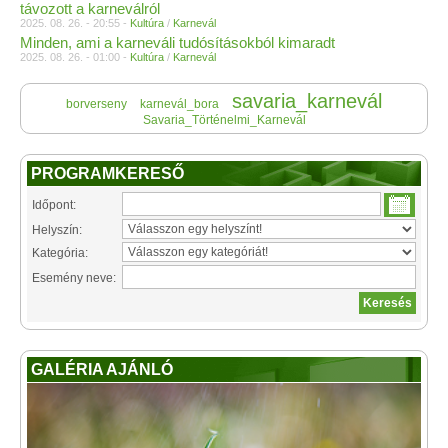
távozott a karneválról
2025. 08. 26. - 20:55 -
Kultúra
/
Karnevál
Minden, ami a karneváli tudósításokból kimaradt
2025. 08. 26. - 01:00 -
Kultúra
/
Karnevál
savaria_karnevál
borverseny
karnevál_bora
Savaria_Történelmi_Karnevál
PROGRAMKERESŐ
Időpont:
Helyszín:
Kategória:
Esemény neve:
GALÉRIA AJÁNLÓ