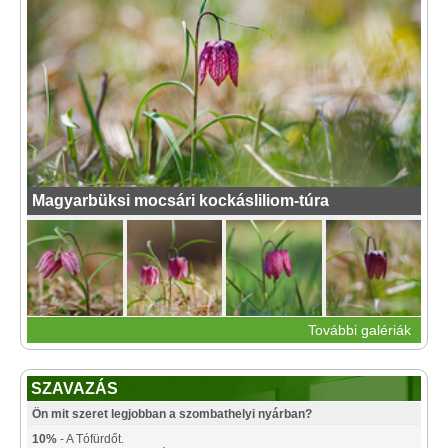
Magyarbüksi mocsári kockásliliom-túra
További galériák
SZAVAZÁS
Ön mit szeret legjobban a szombathelyi nyárban?
10%
- A Tófürdőt.