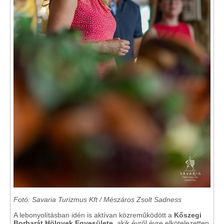
Fotó: Savaria Turizmus Kft / Mészáros Zsolt Sadness
A lebonyolításban idén is aktívan közreműködött a
Kőszegi
Borbarát Hölgyek Egyesülete
, akik évről évre elkötelezetten