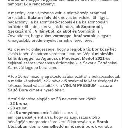
támogatják a rendezvényt.
A mezőny igen változatos volt: a minták szép számmal
érkeztek a
Balaton-felvidék
neves borvidékeiről - így a
badacsonyi, a balatonfüred-csopaki és a balatonboglári
területekről -, de jelen voltak borászatok
Sopronból,
Szekszárdról, Villányból, Zalából és Somlóról
is.
Örvendetes, hogy a
Vas vármegyei borászatok
is egyre
kimagaslóbb eredményeket érnek el évről évre.
Az idei év különlegessége, hogy a
legjobb tíz bor közé
hét
kiváló fehér- és három vörösbor jutott be. Végül
minimális
különbséggel
az
Agancsos Pincészet Merlot 2021
-es
évjáratú száraz vörösbora érdemelte ki a Savaria Történelmi
Karnevál legjobb bora címet.
A top 10-es mezőny újrakóstolásába ezúttal is bekapcsolódtak
a média képviselői, akik növekvő szakmai felkészültséggel és
lelkesedéssel választották ki a
VINUM PRESSUM - azaz a
Sajtó Bora
címet elnyerő tételt.
A zsűri döntése alapján az 58 nevezett bor közül:
-
22 bronz
,
-
28 ezüst
,
- és
8 aranyérmes
minősítést szerzett,
ami garanciát jelent arra, hogy az augusztus utolsó
hétvégéjén megrendezésre kerülő karneválon, a
Borok
Utcájában
idén is
kiemelkedő minőségű borok
várják a