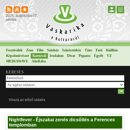
2026. augusztus 07.
péntek
Fesztiválok
Zene
Film
Színház
Színésztükör
Tánc
Fotó
Kiállítás
Képzőművészet
Karnevál
Irodalom
Divat
Pegazus
Egyéb
VZ
MEDIAWAVE
AlteRába
KERESÉS
Vissza az előző oldalra
Nightfever - Éjszakai zenés dicsőítés a Ferences
templomban