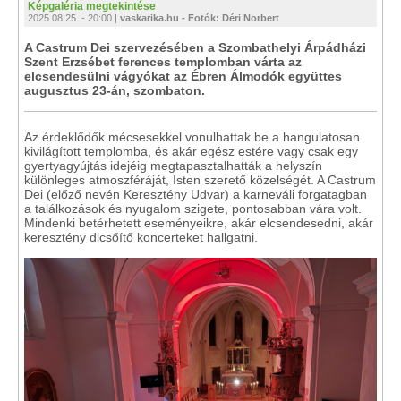
Képgaléria megtekintése
2025.08.25. - 20:00 |
vaskarika.hu - Fotók: Déri Norbert
A Castrum Dei szervezésében a Szombathelyi Árpádházi
Szent Erzsébet ferences templomban várta az
elcsendesülni vágyókat az Ébren Álmodók együttes
augusztus 23-án, szombaton.
Az érdeklődők mécsesekkel vonulhattak be a hangulatosan
kivilágított templomba, és akár egész estére vagy csak egy
gyertyagyújtás idejéig megtapasztalhatták a helyszín
különleges atmoszféráját, Isten szerető közelségét. A Castrum
Dei (előző nevén Keresztény Udvar) a karneváli forgatagban
a találkozások és nyugalom szigete, pontosabban vára volt.
Mindenki betérhetett eseményeikre, akár elcsendesedni, akár
keresztény dicsőítő koncerteket hallgatni.