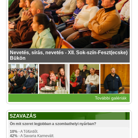
Nevetés, sírás, nevetés - XII. Sok-szín-Feszt(ecske)
Bükön
További galériák
SZAVAZÁS
Ön mit szeret legjobban a szombathelyi nyárban?
10%
- A Tófürdőt.
42%
- A Savaria Karnevált.