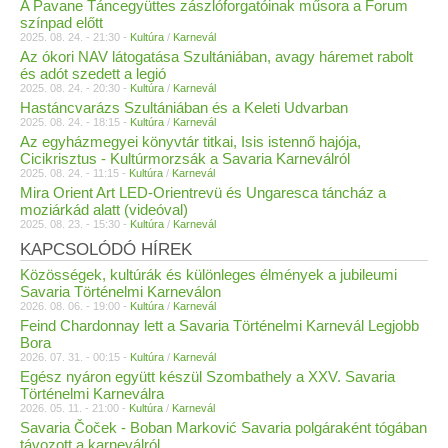
A Pavane Táncegyüttes zászlóforgatóinak műsora a Forum
színpad előtt
2025. 08. 24. - 21:30 -
Kultúra
/
Karnevál
Az ókori NAV látogatása Szultániában, avagy háremet rabolt
és adót szedett a legió
2025. 08. 24. - 20:30 -
Kultúra
/
Karnevál
Hastáncvarázs Szultániában és a Keleti Udvarban
2025. 08. 24. - 18:15 -
Kultúra
/
Karnevál
Az egyházmegyei könyvtár titkai, Isis istennő hajója,
Cicikrisztus - Kultúrmorzsák a Savaria Karneválról
2025. 08. 24. - 11:15 -
Kultúra
/
Karnevál
Mira Orient Art LED-Orientrevü és Ungaresca táncház a
moziárkád alatt (videóval)
2025. 08. 23. - 15:30 -
Kultúra
/
Karnevál
KAPCSOLÓDÓ HÍREK
Közösségek, kultúrák és különleges élmények a jubileumi
Savaria Történelmi Karneválon
2026. 08. 06. - 19:00 -
Kultúra
/
Karnevál
Feind Chardonnay lett a Savaria Történelmi Karnevál Legjobb
Bora
2026. 07. 31. - 00:15 -
Kultúra
/
Karnevál
Egész nyáron együtt készül Szombathely a XXV. Savaria
Történelmi Karneválra
2026. 05. 11. - 21:00 -
Kultúra
/
Karnevál
Savaria Čoček - Boban Marković Savaria polgáraként tógában
távozott a karneválról