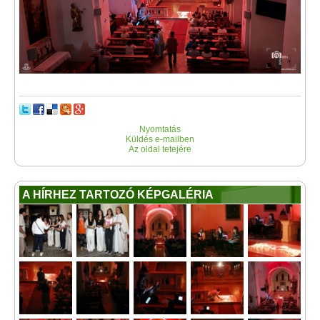
Nyomtatás
Küldés e-mailben
Az oldal tetejére
A HÍRHEZ TARTOZÓ KÉPGALÉRIA