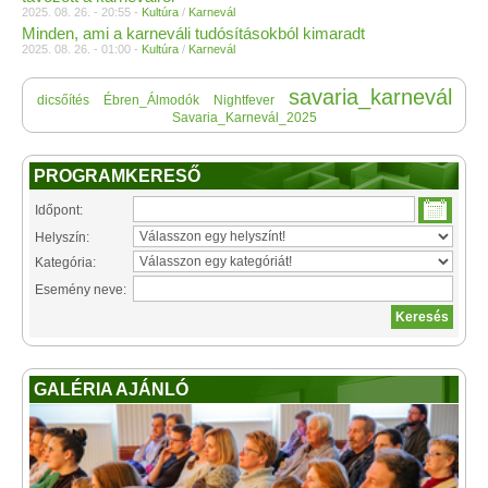
2025. 08. 26. - 20:55 -
Kultúra
/
Karnevál
Minden, ami a karneváli tudósításokból kimaradt
2025. 08. 26. - 01:00 -
Kultúra
/
Karnevál
savaria_karnevál
dicsőítés
Ébren_Álmodók
Nightfever
Savaria_Karnevál_2025
PROGRAMKERESŐ
Időpont:
Helyszín:
Kategória:
Esemény neve:
GALÉRIA AJÁNLÓ