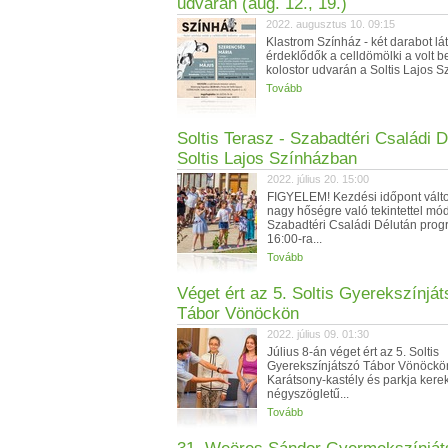
udvarán (aug. 12., 19.)
2022. augusztus 10. 09:15
Klastrom Színház - két darabot lá
érdeklődők a celldömölki a volt 
kolostor udvarán a Soltis Lajos Sz
Tovább
Soltis Terasz - Szabadtéri Családi D
Soltis Lajos Színházban
2022. július 20. 15:00
FIGYELEM! Kezdési időpont válto
nagy hőségre való tekintettel mód
Szabadtéri Családi Délután prog
16:00-ra...
Tovább
Véget ért az 5. Soltis Gyerekszínjá
Tábor Vönöckön
2022. július 09. 01:30
Július 8-án véget ért az 5. Soltis
Gyerekszínjátszó Tábor Vönöckön
Karátsony-kastély és parkja kere
négyszögletű...
Tovább