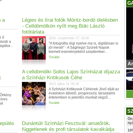
s
G
 a
Légies és lírai fotók Móritz-bordó ölelésben
- Celldömölkön nyílt meg Büki László
fotótárlata
z ő
2025. szeptember 27. 22:00
darab a
"A fotográfia régi nyelve ma is, digitálisan is
magába...
jól mesél" - A Sághegyi Szüreti Napok
kiemelt eseményeként szeptember...
Tovább
An
A celldömölki Soltis Lajos Színházat díjazza
k
a Színházi Kritikusok Céhe
2023. július 14. 00:30
A Színházi Kritikusok Céhének Jövő díját az
évadokon átívelő, progresszív, társadalmi
z Örkény
értelemben is jelentős munkát végző...
eöres
Tovább
at
S
Ön 
epülés
Dunántúli Színházi Fesztivál: amatőrök,
ny
függetlenek és profi társulatok kavalkádja
10