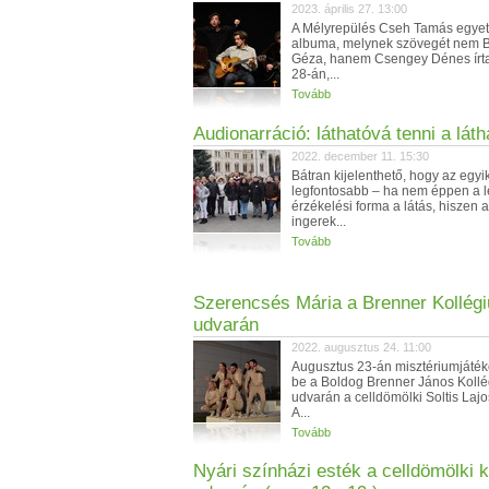
2023. április 27. 13:00
A Mélyrepülés Cseh Tamás egyet
albuma, melynek szövegét nem 
Géza, hanem Csengey Dénes írta.
28-án,...
Tovább
Audionarráció: láthatóvá tenni a láth
2022. december 11. 15:30
Bátran kijelenthető, hogy az egyi
legfontosabb – ha nem éppen a l
érzékelési forma a látás, hiszen a
ingerek...
Tovább
Szerencsés Mária a Brenner Kollég
udvarán
2022. augusztus 24. 11:00
Augusztus 23-án misztériumjátéko
be a Boldog Brenner János Koll
udvarán a celldömölki Soltis Laj
A...
Tovább
Nyári színházi esték a celldömölki k