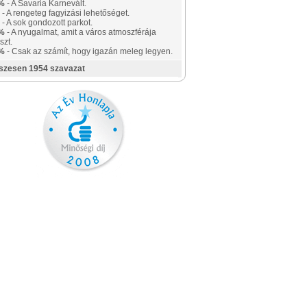
%
- A Savaria Karnevált.
- A rengeteg fagyizási lehetőséget.
- A sok gondozott parkot.
%
- A nyugalmat, amit a város atmoszférája
szt.
%
- Csak az számít, hogy igazán meleg legyen.
szesen 1954 szavazat