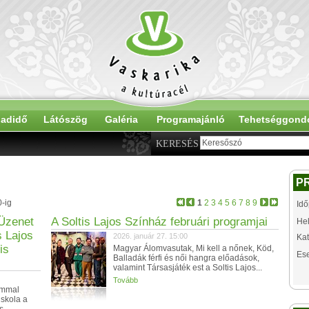
adidő
Látószög
Galéria
Programajánló
Tehetséggond
KERESÉS
P
0-ig
1
2
3
4
5
6
7
8
9
Idő
 Üzenet
A Soltis Lajos Színház februári programjai
Hel
s Lajos
2026. január 27. 15:00
Kat
is
Magyar Álomvasutak, Mi kell a nőnek, Köd,
Es
Balladák férfi és női hangra előadások,
valamint Társasjáték est a Soltis Lajos...
Tovább
ammal
skola a