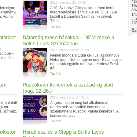
42
2023. március 20. 07:00
7%
len olyan
A 10. Színházi Olimpia keretében kerül
8%
Bereményi
megrendezésre április 7-e és július 31-e
14
 Április
között a Dunántúli Színházi Fesztivál.
ára
Több...
20
Tovább
Ös
atatlant
Bátorság-mese bábokkal - NEM mese a
Soltis Lajos Színházban
k
2022. november 02. 02:00
egfőbb –
Nemet mondani tudni kell! Ja, az könnyű?
 vizuális
Néha igen! Néha nagyon nem! És amúgy is,
nem csak egyféle nem van. Kertész Erzsi
író...
Tovább
ium
Püspökvári koncertek a szabad ég alatt
(aug. 22-26.)
2022. augusztus 23. 11:00
t mutatott
Augusztusban még két alkalommal
égium
rendeznek szabadtéri koncertet a
os Színház.
szombathelyi Püspöki Palota kertjében. A
koncertsorozat...
Tovább
olostor
Héraklész és a Slepp a Soltis Lajos