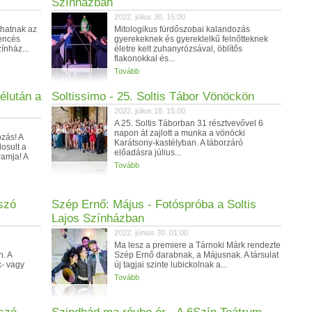
Színházban
2022. július 30. 15:00
thatnak az
Mitologikus fürdőszobai kalandozás
bencés
gyerekeknek és gyereklelkű felnőtteknek
ínház...
életre kelt zuhanyrózsával, öblítős
flakonokkal és...
Tovább
élután a
Soltissimo - 25. Soltis Tábor Vönöckön
2022. július 18. 15:00
A 25. Soltis Táborban 31 résztvevővel 6
napon át zajlott a munka a vönöcki
zás! A
Karátsony-kastélyban. A táborzáró
osult a
előadásra július...
ramja! A
Tovább
tszó
Szép Ernő: Május - Fotóspróba a Soltis
Lajos Színházban
2022. június 30. 01:00
Ma lesz a premiere a Tárnoki Márk rendezte
. A
Szép Ernő darabnak, a Májusnak. A társulat
k- vagy
új tagjai szinte lubickolnak a...
Tovább