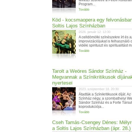
tavaszi szünetre a Petőfi Kulturáli
Program...
Tovább
Köd - kocsmaopera egy felvonásban
Soltis Lajos Színházban
2026. január 12. 12:30
A celldömölki színészekre írt és a
improvizációjukat is felhasználó 
vidéki spirituszt és spiritualitást 
Tovább
Tarolt a Weöres Sándor Színház -
Megvannak a Színikritikusok díjána
nyertesei
2023. szeptember 18. 20:30
Átadták a Színikritikusok díját. A
Színház négy, a szombathelyi W
Sándor Színház és a Forte Társul
koprodukciója...
Tovább
Cseh Tamás-Csengey Dénes: Mélyr
a Soltis Lajos Színházban (ápr. 28.)