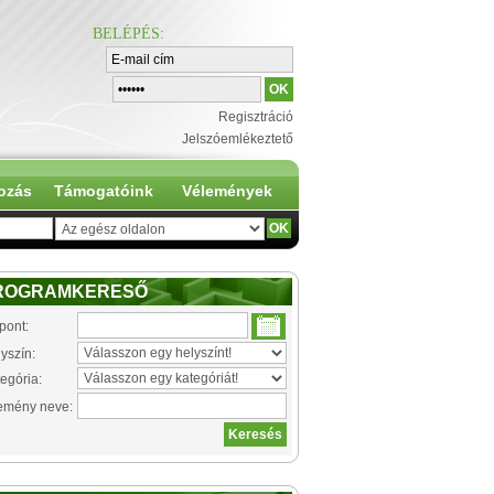
BELÉPÉS
:
Regisztráció
Jelszóemlékeztető
ozás
Támogatóink
Vélemények
ROGRAMKERESŐ
pont:
yszín:
egória:
emény neve: