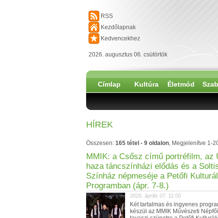
RSS
Kezdőlapnak
Kedvencekhez
2026. augusztus 06. csütörtök
Címlap
Kultúra
Életmód
Szab
HÍREK
Összesen:
165 tétel - 9 oldalon
, Megjelenítve 1-2
MMIK: a Csősz című portréfilm, az
haza táncszínházi elődás és a Solti
Színház népmeséje a Petőfi Kulturál
Programban (ápr. 7-8.)
2026. április 07. 11:00
Két tartalmas és ingyenes progr
készül az MMIK Művészeti Népfői