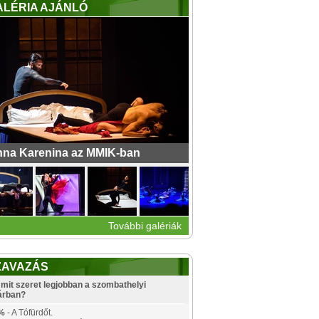
ALÉRIA AJÁNLÓ
na Karenina az MMIK-ban
További galériák
ZAVAZÁS
mit szeret legjobban a szombathelyi
árban?
%
- A Tófürdőt.