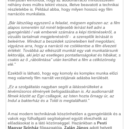
interjúban elmondta, hogy az audionarráció mindösszesen
néhány éves múltra tekint vissza, illetve beavatott a technikai
részletekbe is. Például abba, hogy milyen hosszú egy film
narrációs munkálata.
„
Bár látszólag egyszerű a feladat, mégsem egészen az: a film
alapos ismeretén túl minél teljesebb leírást kell adni a
gyengénlátó / vak emberek számára a képi történésekről, a
vizuális tartalmak megjelenéséről - a szereplők leírását is
beleértve. Mindezt a beszédek szüneteiben kell megoldani,
vigyázva arra, hogy a narráció ne csökkentse a film élvezeti
értékét. Továbbá az elkészült munkát egy vak munkatársunk
lektorálja, aki jelzi az esetleges pontatlanságokat és hibákat, s
csakis az ő „rábólintása" után kerülhet a film a célközönség
elé.
"
Ezekből is látható, hogy egy komoly és komplex munka előzi
meg valamely film narrált verziójának adásba kerülését.
„
Ez a szolgáltatás nagyban segíti a látássérülteket a
tévéműsoros élmények befogadásában is. Az audionarrált
filmek között az Egri csillagok, az Isten hozta őrnagy úr, az
Indul a bakterház és a Toldi is megtalálható.
"
A mai modern technikának köszönhetően a gyengénlátók és a
vakok egy fülhallgató segítségével együtt élvezhetik az
előadásokat is a látó közönséggel. Hazánkban a
Pesti
Magyar Színház
főigazgatója,
Zalán János
adott helyett