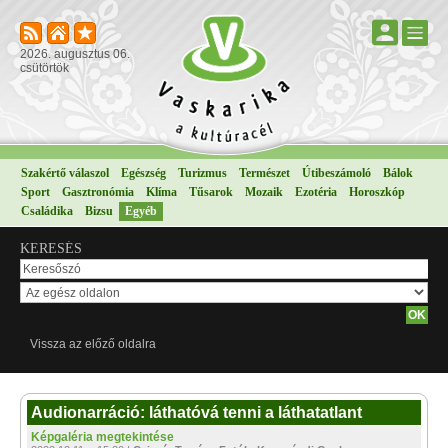
2026. augusztus 06.
csütörtök
Szakértő válaszol
Egészség
Turizmus
Természet
Útibeszámoló
Bálok
Sport
Gasztronómia
Klíma
Tűsarok
Mozaik
Ezotéria
Horoszkóp
Családika
Bizsu
Egyéb
KERESÉS
Vissza az előző oldalra
Audionarráció: láthatóvá tenni a láthatatlant
Képgaléria megtekintése