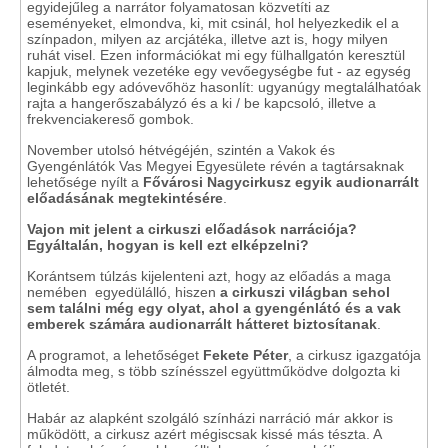
egyidejűleg a narrátor folyamatosan közvetíti az
eseményeket, elmondva, ki, mit csinál, hol helyezkedik el a
színpadon, milyen az arcjátéka, illetve azt is, hogy milyen
ruhát visel. Ezen információkat mi egy fülhallgatón keresztül
kapjuk, melynek vezetéke egy vevőegységbe fut - az egység
leginkább egy adóvevőhöz hasonlít: ugyanúgy megtalálhatóak
rajta a hangerőszabályzó és a ki / be kapcsoló, illetve a
frekvenciakereső gombok.
November utolsó hétvégéjén, szintén a Vakok és
Gyengénlátók Vas Megyei Egyesülete révén a tagtársaknak
lehetősége nyílt a
Fővárosi Nagycirkusz egyik audionarrált
előadásának megtekintésére
.
Vajon mit jelent a cirkuszi előadások narrációja?
Egyáltalán, hogyan is kell ezt elképzelni?
Korántsem túlzás kijelenteni azt, hogy az előadás a maga
nemében egyedülálló, hiszen
a cirkuszi világban sehol
sem találni még egy olyat, ahol a gyengénlátó és a vak
emberek számára audionarrált hátteret biztosítanak
.
A programot, a lehetőséget
Fekete Péter
, a cirkusz igazgatója
álmodta meg, s több színésszel együttműködve dolgozta ki
ötletét.
Habár az alapként szolgáló színházi narráció már akkor is
működött, a cirkusz azért mégiscsak kissé más tészta. A