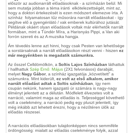
először az audionarrált előadásoknak - a színházán belül. Mi
sem mutatja jobban a téma iránti elkötelezettségét, mint az,
hogy a doktori értekezését is ezen módszert elemezve írta. A
színház folyamatosan tűz műsorára narrált előadásokat - így
segítve elő a gyengénlátó / vak emberek kultúrához jutását.
Példának okáért olyan előadások voltak már elérhetők narrált
formában, mint a Tündér Míra, a Harisnyás Pippi, a Van aki
forrón szereti és az A muzsika hangja.
Ám tévedés lenne azt hinni, hogy csak Pesten van lehetősége
a sorstársaknak a narrált előadásokon részt venni - hiszen
ez
már megyénkben is megadatik számunkra.
Az ősszel Celldömölkön, a
Soltis Lajos Színházban
láthattuk
/ hallhattuk
Szép Ernő: Május
(2X1 felvonásos) darabját,
melyet
Nagy Gábor
, a színház igazgatója „közvetített" a
számunkra. Mint kiderült,
ez volt az első alkalom, amikor
narrált előadást adtak a Soltis színházban
, így nem
csupán nekünk, hanem igazgató úr számára is nagy-nagy
élményt jelentett az a délután. Módfelett élvezetes volt a
narráció, valamint maga az előadás is. Teljességgel követhető
volt a cselekmény, a narráció pedig egy pluszt jelentett, így
még inkább azt lehetett érezni, hogy a nézőtéren ülők az
előadás részesei.
A narrációs előadásokban tulajdonképpen nincs semmiféle
ördöngösség: mialatt az előadás cselekménye folyik, azzal