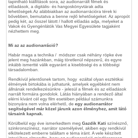
tapintható kiállítások sora, az audionarrált filmek és
előadások, a digitális- és hangoskönyvtárak adta
lehetőségek.Az alábbiakban az audionarrációra térek ki
bővebben, bemutatva a benne rejlő lehetőségeket. Az apropót
pedig két, az ősszel látott / hallott előadás adja, melyeket a
Vakok és Gyengénlátók Vas Megyei Egyesülete tagjaként
nézhettem meg.
Mi az az audionarráció?
Habár maga a technika / módszer csak néhány röpke éve
jelent meg hazánkban, máig töretlenül népszerű, és egyre
inkább ismertté válik egyaránt a kisebbségi és a többségi
társadalomban.
Rendkívül jelentősnek tartom, hogy ezáltal olyan esztétikai
élmények birtokába is juthatunk, amelyek egyébként nem
állnának rendelkezésünkre - jelesül a filmek és az előadások
narrált formáira gondolok. Látás hiányában a rendező által
elérni kívánt cél egy film esetében például számunkra
bizonyára nem volna elérhető, de
egy audionarrátor
segítségével már közel járunk azon élményhez, amit látó
társaink kapnak.
Körülbelül egy éve ismerkedtem meg
Gazdik Kati
színésznő,
szinkronszínész, narrátor személyével, akiben egy rendkívül
elkötelezett emberre találtam e téma iránt. A vele készített