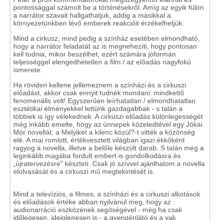
pontossággal számolt be a történésekről. Amíg az egyik fülön
a narrátor szavait hallgathatjuk, addig a másikkal a
környezetünkben lévő emberek reakcióit érzékelhetjük.
Mind a cirkusz, mind pedig a színház esetében elmondható,
hogy a narrátor feladatát az is megnehezíti, hogy pontosan
kell tudnia, mikor beszélhet, ezért számára jóformán
teljességgel elengedhetetlen a film / az előadás nagyfokú
ismerete.
Ha röviden kellene jellemeznem a színházi és a cirkuszi
előadást, akkor csak ennyit tudnék mondani: mindkettő
fenomenális volt! Egyszerűen leírhatatlan / elmondhatatlan
esztétikai élményekkel lettünk gazdagabbak - s talán a
többiek is így vélekednek. A cirkuszi előadás különlegességét
még inkább emelte, hogy az ünnepek közeledtével egy Jókai
Mór novellát, a Melyiket a kilenc közül?-t vitték a közönség
elé. A mai romlott, értékvesztett világban igazi ékkőként
ragyog a novella, illetve a belőle készült darab. S talán még a
leginkább magába fordult embert is gondolkodásra és
„újratervezésre" készteti. Csak jó szívvel ajánlhatom a novella
elolvasását és a cirkuszi mű megtekintését is.
Mind a televíziós, a filmes, a színházi és a cirkuszi alkotások
és előadások értéke abban nyilvánul meg, hogy az
audionarráció eszközének segítségével - még ha csak
időlegesen, ideiglenesen is - a gyengénlátó és a vak