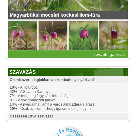
Magyarbüksi mocsári kockásliliom-túra
További galériák
SZAVAZÁS
Ön mit szeret legjobban a szombathelyi nyárban?
10%
- A Tófürdőt.
42%
- A Savaria Karnevált.
7%
- A rengeteg fagyizási lehetőséget.
8%
- A sok gondozott parkot.
14%
- A nyugalmat, amit a város atmoszférája áraszt.
20%
- Csak az számít, hogy igazán meleg legyen.
Összesen 1954 szavazat