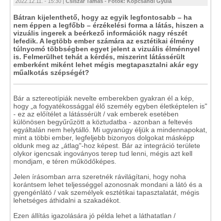
2022.12.11. - 15:30 |
Csiszár Tamás - Fotók: Kopcsándi Gyula
Bátran kijelenthető, hogy az egyik legfontosabb – ha
nem éppen a legfőbb – érzékelési forma a látás, hiszen a
vizuális ingerek a beérkező információk nagy részét
lefedik. A legtöbb ember számára az esztétikai élmény
túlnyomó többségben egyet jelent a vizuális élménnyel
is. Felmerülhet tehát a kérdés, miszerint látássérült
emberként miként lehet mégis megtapasztalni akár egy
műalkotás szépségét?
Bár a sztereotípiák nevelte emberekben gyakran él a kép,
hogy „a fogyatékossággal élő személy egyben életképtelen is"
- ez az előítélet a látássérült / vak emberek esetében
különösen begyűrűzött a köztudatba - azonban a feltevés
egyáltalán nem helytálló. Mi ugyanúgy éljük a mindennapokat,
mint a többi ember, legfeljebb bizonyos dolgokat másképp
oldunk meg az „átlag"-hoz képest. Bár az integráció területe
olykor igencsak ingoványos terep tud lenni, mégis azt kell
mondjam, e téren működőképes.
Jelen írásomban arra szeretnék rávilágítani, hogy noha
korántsem lehet teljességgel azonosnak mondani a látó és a
gyengénlátó / vak személyek esztétikai tapasztalatát, mégis
lehetséges áthidalni a szakadékot.
Ezen állítás igazolására jó példa lehet a láthatatlan /