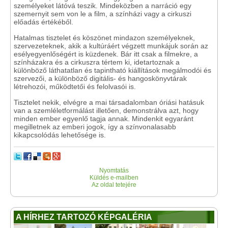
személyeket látóvá teszik. Mindeközben a narráció egy
szemernyit sem von le a film, a színházi vagy a cirkuszi
előadás értékéből.
Hatalmas tisztelet és köszönet mindazon személyeknek,
szervezeteknek, akik a kultúráért végzett munkájuk során az
esélyegyenlőségért is küzdenek. Bár itt csak a filmekre, a
színházakra és a cirkuszra tértem ki, idetartoznak a
különböző láthatatlan és tapintható kiállítások megálmodói és
szervezői, a különböző digitális- és hangoskönyvtárak
létrehozói, működtetői és felolvasói is.
Tisztelet nekik, elvégre a mai társadalomban óriási hatásuk
van a szemléletformálást illetően, demonstrálva azt, hogy
minden ember egyenlő tagja annak. Mindenkit egyaránt
megilletnek az emberi jogok, így a színvonalasabb
kikapcsolódás lehetősége is.
Nyomtatás
Küldés e-mailben
Az oldal tetejére
A HÍRHEZ TARTOZÓ KÉPGALÉRIA