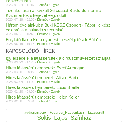
képzései iránt
2026. 07. 24. - 11:15 -
Életmód
/
Egyéb
Tizenkét órán át kvízelt 26 csapat Bükfürdőn, ami a
Kvizimentők sikerével végződött
2026. 07. 19. - 02:30 -
Életmód
/
Egyéb
Három éve alakult a Büki KÉSZ Csoport - Tábori lelkész
celebrálta a hálaadó szentmisét
2026. 06. 21. - 16:45 -
Életmód
/
Egyéb
Folytatódtak a Kora nyár esti beszélgetések Bükön
2026. 06. 19. - 19:15 -
Életmód
/
Egyéb
KAPCSOLÓDÓ HÍREK
Így érzékelik a látássérültek a cirkuszművészet sztárjait
2026. 03. 22. - 17:25 -
Életmód
/
Egyéb
Híres látássérült emberek: Esref Armagan
2026. 03. 11. - 18:15 -
Életmód
/
Egyéb
Híres látássérült emberek: Alison Bartlett
2026. 03. 04. - 14:00 -
Életmód
/
Egyéb
Híres látássérült emberek: Louis Braille
2026. 02. 20. - 09:00 -
Életmód
/
Egyéb
Híres látássérült emberek: Helen Keller
2026. 02. 11. - 19:20 -
Életmód
/
Egyéb
audiónarráció
Fővárosi_Nagycirkusz
látássérült
Soltis_Lajos_Színház