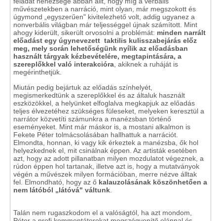
feladat nehézsége abban állt, hogy míg a verbális
művészetekben a narráció, mint olyan, már megszokott és
úgymond „egyszerűen" kivitelezhető volt, addig ugyanez a
nonverbális világban már teljességgel újnak számított. Mint
ahogy kiderült, sikerült orvosolni a problémát:
minden narrált
előadást egy úgynevezett taktilis kulisszabejárás előz
meg, mely során lehetőségünk nyílik az előadásban
használt tárgyak kézbevételére, megtapintására, a
szereplőkkel való interakcióra
, akiknek a ruháját is
megérinthetjük.
Miután pedig bejártuk az előadás színhelyét,
megismerkedtünk a szereplőkkel és az általuk használt
eszközökkel, a helyünket elfoglalva megkapjuk az előadás
teljes élvezetéhez szükséges füleseket, melyeken keresztül a
narrátor közvetíti számunkra a manézsban történő
eseményeket. Mint már máskor is, a mostani alkalmon is
Fekete Péter tolmácsolásában hallhattuk a narrációt.
Elmondta, honnan, ki vagy kik érkeztek a manézsba, ők hol
helyezkednek el, mit csinálnak éppen. Az artisták esetében
azt, hogy az adott pillanatban milyen mozdulatot végeznek, a
rúdon éppen hol tartanak, illetve azt is, hogy a mutatványok
végén a művészek milyen formációban, merre nézve álltak
fel. Elmondható, hogy az ő
kalauzolásának köszönhetően a
nem látóból „látóvá" váltunk
.
Talán nem rugaszkodom el a valóságtól, ha azt mondom,
Péter a profi kommentátorokat megszégyenítő elánnal és