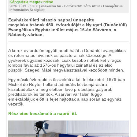
Képgaléria megtekintése
2026.05.19. - 18:00 |
vaskarika.hu - Fotókredit: Tóth Attila / Evangélikus
Információs Szolgálat
Egyházkerületi misszió nappal ünnepelte
megalakulásának 450. évfordulóját a Nyugati (Dunántúli)
Evangélikus Egyházkerület május 16-án Sárváron, a
Nádasdy-​várban.
A kerek évfordulón együtt adott hálát a Dunántúl evangélikus
és református híveinek és pásztorainak közössége. A
gyökerek ugyanis közösek, csak később nőttek két virágzó
lombos fává: az 1576-os hegyfalui zsinattal és az első
püspök, Szegedi Máté megválasztásával kezdődött minden.
Egy másik évforduló is összeköti a két felekezetet: 1676-ban
Michiel de Ruyter holland admirális közbenjárására
kiszabadultak a még életben lévő protestáns gályarab
prédikátorok és tanítók. A sárvári vár falán függő
emléktáblájuk előtt is fejet hajtottak a nap során az egyházi
vezetők.
Részletes beszámoló a napról itt.