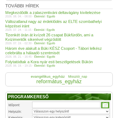
TOVÁBBI HÍREK
Megkezdődik a zalaszentiváni deltavágány kivitelezése
2026. 08. 04. - 08:00 -
Életmód
/
Egyéb
Változatlanul nagy az érdeklődés az ELTE szombathelyi
képzései iránt
2026. 07. 24. - 11:15 -
Életmód
/
Egyéb
Tizenkét órán át kvízelt 26 csapat Bükfürdőn, ami a
Kvizimentők sikerével végződött
2026. 07. 19. - 02:30 -
Életmód
/
Egyéb
Három éve alakult a Büki KÉSZ Csoport - Tábori lelkész
celebrálta a hálaadó szentmisét
2026. 06. 21. - 16:45 -
Életmód
/
Egyéb
Folytatódtak a Kora nyár esti beszélgetések Bükön
2026. 06. 19. - 19:15 -
Életmód
/
Egyéb
evangélikus_egyház
Missziói_nap
református_egyház
PROGRAMKERESŐ
Időpont:
Helyszín:
Kategória: