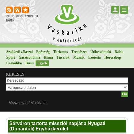
2026. augusztus 10.
hétfő
Szakértő válaszol
Egészség
Turizmus
Természet
Útibeszámoló
Bálok
Sport
Gasztronómia
Klíma
Tűsarok
Mozaik
Ezotéria
Horoszkóp
Családika
Bizsu
Egyéb
KERESÉS
Vissza az előző oldalra
Sárváron tartotta missziói napját a Nyugati
(Dunántúli) Egyházkerület