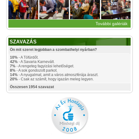
További galériák
SZAVAZÁS
Ön mit szeret legjobban a szombathelyi nyárban?
10%
- A Tófürdőt.
42%
- A Savaria Karnevált.
7%
- A rengeteg fagyizási lehetőséget.
8%
- A sok gondozott parkot.
14%
- A nyugalmat, amit a város atmoszférája áraszt.
20%
- Csak az számít, hogy igazán meleg legyen.
Összesen 1954 szavazat