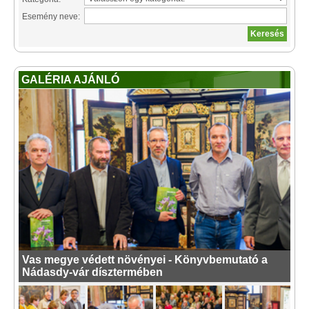
Esemény neve:
GALÉRIA AJÁNLÓ
Vas megye védett növényei - Könyvbemutató a
Nádasdy-vár dísztermében