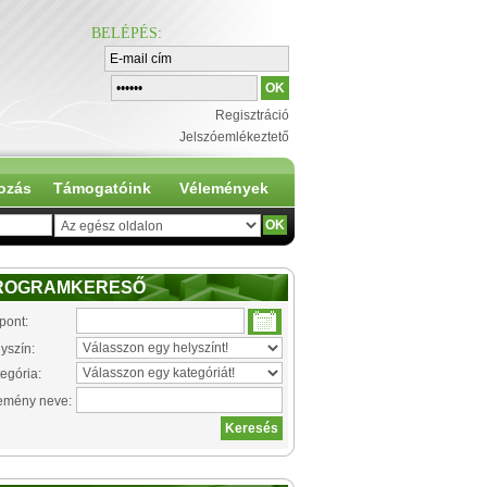
BELÉPÉS
:
Regisztráció
Jelszóemlékeztető
ozás
Támogatóink
Vélemények
ROGRAMKERESŐ
pont:
yszín:
egória:
emény neve: