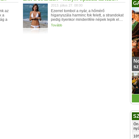
G
2013. július 27. 08:00
nk az
Ezerrel tombol a nyár, a hőmérő
k a
higanyszála harminc fok felett, a strandokat
lág a
pedig ilyenkor mindenféle népek lepik el....
Tovább
Ne
sz
S
Ön 
ny
10