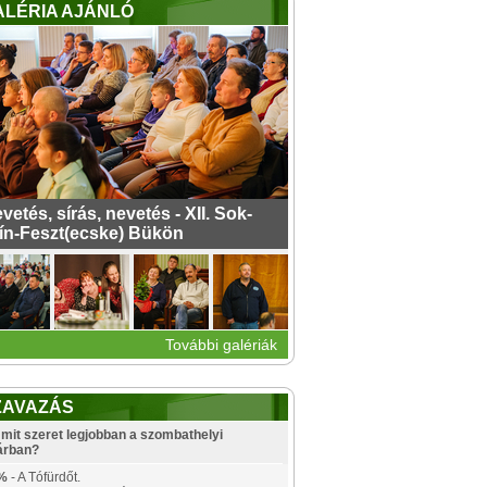
ALÉRIA AJÁNLÓ
vetés, sírás, nevetés - XII. Sok-
ín-Feszt(ecske) Bükön
További galériák
ZAVAZÁS
mit szeret legjobban a szombathelyi
árban?
%
- A Tófürdőt.