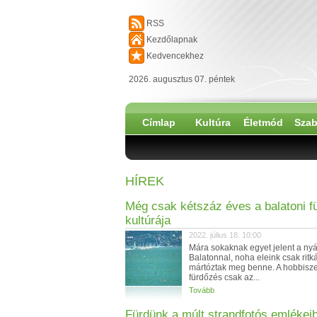
RSS
Kezdőlapnak
Kedvencekhez
2026. augusztus 07. péntek
Címlap
Kultúra
Életmód
Szab
HÍREK
Még csak kétszáz éves a balatoni f
kultúrája
2022. július 18. 10:00
Mára sokaknak egyet jelent a nyá
Balatonnal, noha eleink csak ritk
mártóztak meg benne. A hobbisz
fürdőzés csak az...
Tovább
Fürdünk a múlt strandfotós emlékei