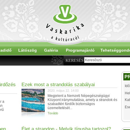
adidő
Látószög
Galéria
Programajánló
Tehetséggond
KERESÉS
P
ürdőzés
Ezek most a strandolás szabályai
Idő
2020. május 22. 14:00
Hel
Megjelent a Nemzeti Népegészségügyi
Központ iránymutatása, amely a strandok és
Kat
r a
szabadtéri fürdők biztonságos
án
Es
üzemeltetését...
erű
Tovább
ben
Élet a strandon - Melyik típusba tartozol?