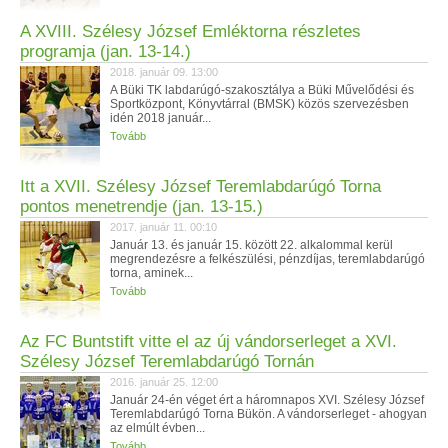
A XVIII. Szélesy József Emléktorna részletes
programja (jan. 13-14.)
2018. január 09. 13:00
A Büki TK labdarúgó-szakosztálya a Büki Művelődési és
Sportközpont, Könyvtárral (BMSK) közös szervezésben
idén 2018 január...
Tovább
Itt a XVII. Szélesy József Teremlabdarúgó Torna
pontos menetrendje (jan. 13-15.)
2017. január 11. 00:10
Január 13. és január 15. között 22. alkalommal kerül
megrendezésre a felkészülési, pénzdíjas, teremlabdarúgó
torna, aminek...
Tovább
Az FC Buntstift vitte el az új vándorserleget a XVI.
Szélesy József Teremlabdarúgó Tornán
2016. január 25. 12:00
Január 24-én véget ért a háromnapos XVI. Szélesy József
Teremlabdarúgó Torna Bükön. A vándorserleget - ahogyan
az elmúlt évben...
Tovább