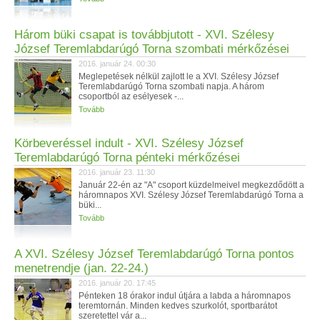
Három büki csapat is továbbjutott - XVI. Szélesy
József Teremlabdarúgó Torna szombati mérkőzései
2016. január 24. 00:30
Meglepetések nélkül zajlott le a XVI. Szélesy József
Teremlabdarúgó Torna szombati napja. A három
csoportból az esélyesek -...
Tovább
Körbeveréssel indult - XVI. Szélesy József
Teremlabdarúgó Torna pénteki mérkőzései
2016. január 23. 11:30
Január 22-én az "A" csoport küzdelmeivel megkezdődött a
háromnapos XVI. Szélesy József Teremlabdarúgó Torna a
büki...
Tovább
A XVI. Szélesy József Teremlabdarúgó Torna pontos
menetrendje (jan. 22-24.)
2016. január 20. 17:45
Pénteken 18 órakor indul útjára a labda a háromnapos
teremtornán. Minden kedves szurkolót, sportbarátot
szeretettel vár a...