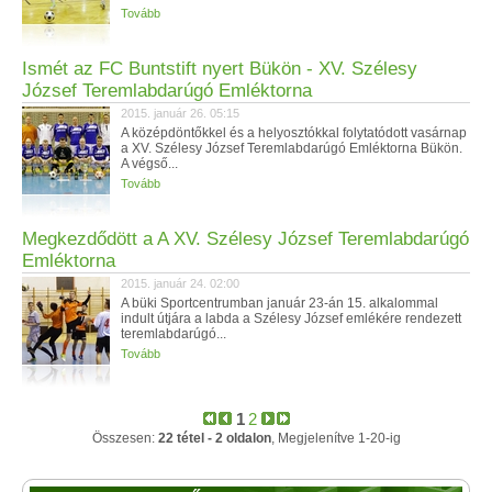
Tovább
Ismét az FC Buntstift nyert Bükön - XV. Szélesy
József Teremlabdarúgó Emléktorna
2015. január 26. 05:15
A középdöntőkkel és a helyosztókkal folytatódott vasárnap
a XV. Szélesy József Teremlabdarúgó Emléktorna Bükön.
A végső...
Tovább
Megkezdődött a A XV. Szélesy József Teremlabdarúgó
Emléktorna
2015. január 24. 02:00
A büki Sportcentrumban január 23-án 15. alkalommal
indult útjára a labda a Szélesy József emlékére rendezett
teremlabdarúgó...
Tovább
1
2
Összesen:
22 tétel - 2 oldalon
, Megjelenítve 1-20-ig