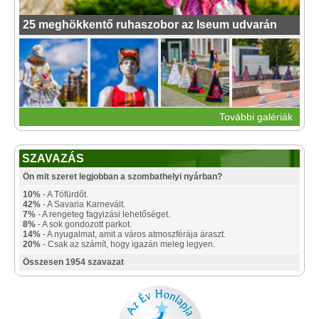
25 meghökkentő ruhaszobor az Iseum udvarán
További galériák
SZAVAZÁS
Ön mit szeret legjobban a szombathelyi nyárban?
10%
- A Tófürdőt.
42%
- A Savaria Karnevált.
7%
- A rengeteg fagyizási lehetőséget.
8%
- A sok gondozott parkot.
14%
- A nyugalmat, amit a város atmoszférája áraszt.
20%
- Csak az számít, hogy igazán meleg legyen.
Összesen 1954 szavazat