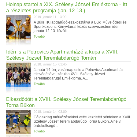
Holnap startol a XIX. Szélesy József Emléktorna - Itt
a részletes programja (jan. 12-13.)
2019. január 11. 13:00
A Büki TK labdarúgó-szakosztálya a Büki Művelődési és
Sportközpont, Könyvtárral közös szervezésben idén
január 12-13. között...
Tovább
Idén is a Petrovics Apartmanházé a kupa a XVIII.
Szélesy József Teremlabdarúgó Tornán
2018. január 15. 01:45
Január 14-én, vasárnap este a Petrovics Apartmanház
címvédésével zárult a XVIII. Szélesy József
Teremlabdarúgó Emléktorna. A...
Tovább
Elkezdődött a XVIII. Szélesy József Teremlabdarúgó
Torna Bükön
2018. január 14. 03:00
Gólgazdag mérkőzésekkel vette kezdetét pénteken a XVIII.
Szélesy József Teremlabdarúgó Torna Bükön. A helyi
érdekeltségű...
Tovább