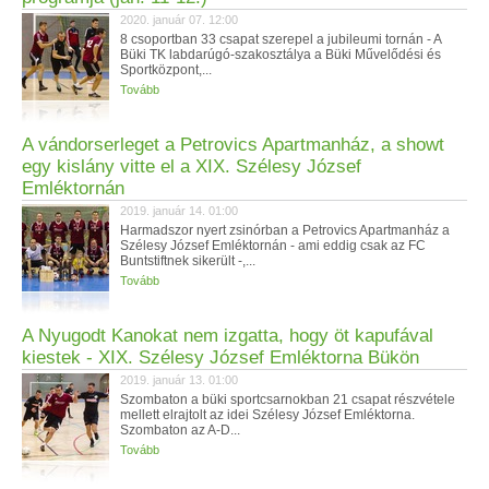
2020. január 07. 12:00
8 csoportban 33 csapat szerepel a jubileumi tornán - A
Büki TK labdarúgó-szakosztálya a Büki Művelődési és
Sportközpont,...
Tovább
A vándorserleget a Petrovics Apartmanház, a showt
egy kislány vitte el a XIX. Szélesy József
Emléktornán
2019. január 14. 01:00
Harmadszor nyert zsinórban a Petrovics Apartmanház a
Szélesy József Emléktornán - ami eddig csak az FC
Buntstiftnek sikerült -,...
Tovább
A Nyugodt Kanokat nem izgatta, hogy öt kapufával
kiestek - XIX. Szélesy József Emléktorna Bükön
2019. január 13. 01:00
Szombaton a büki sportcsarnokban 21 csapat részvétele
mellett elrajtolt az idei Szélesy József Emléktorna.
Szombaton az A-D...
Tovább