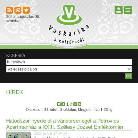
2026. augusztus 08.
szombat
KERESÉS
HÍREK
1
2
Összesen:
22 tétel - 2 oldalon
, Megjelenítve 1-20-ig
Hatodszor nyerte el a vándorserleget a Petrovics
Apartmanház a XXIII. Szélesy József Emléktornán
2025. január 27. 04:00