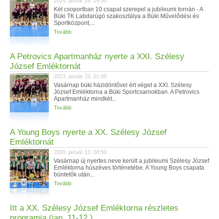
2024. január 26. 14:00
Két csoportban 10 csapat szerepel a jubileumi tornán - A
Büki TK Labdarúgó szakosztálya a Büki Művelődési és
Sportközpont,...
Tovább
A Petrovics Apartmanház nyerte a XXI. Szélesy
József Emléktornát
2023. január 23. 01:00
Vasárnap büki házidöntővel ért véget a XXI. Szélesy
József Emléktorna a Büki Sportcsarnokban. A Petrovics
Apartmanház mindkét...
Tovább
A Young Boys nyerte a XX. Szélesy József
Emléktornát
2020. január 13. 00:50
Vasárnap új nyertes neve került a jubileumi Szélesy József
Emléktorna húszéves történetébe. A Young Boys csapata
büntetők után...
Tovább
Itt a XX. Szélesy József Emléktorna részletes
programja (jan. 11-12.)