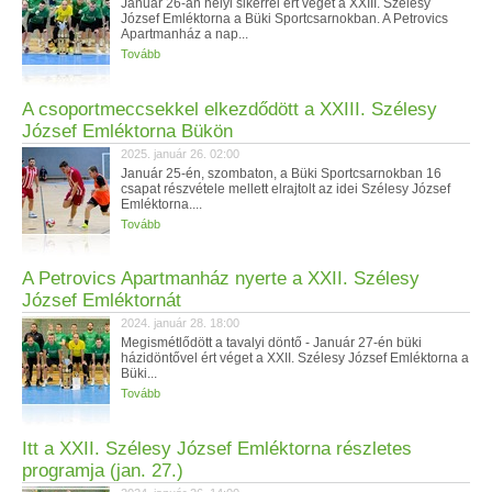
Január 26-án helyi sikerrel ért véget a XXIII. Szélesy
József Emléktorna a Büki Sportcsarnokban. A Petrovics
Apartmanház a nap...
Tovább
A csoportmeccsekkel elkezdődött a XXIII. Szélesy
József Emléktorna Bükön
2025. január 26. 02:00
Január 25-én, szombaton, a Büki Sportcsarnokban 16
csapat részvétele mellett elrajtolt az idei Szélesy József
Emléktorna....
Tovább
A Petrovics Apartmanház nyerte a XXII. Szélesy
József Emléktornát
2024. január 28. 18:00
Megismétlődött a tavalyi döntő - Január 27-én büki
házidöntővel ért véget a XXII. Szélesy József Emléktorna a
Büki...
Tovább
Itt a XXII. Szélesy József Emléktorna részletes
programja (jan. 27.)