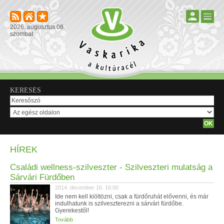
2026. augusztus 08.
szombat
KERESÉS
HÍREK
Családi wellness-szilveszter - Szilveszteri mulatság a
Sárvári Fürdőben
2014. december 16. 16:00
Ide nem kell kiöltözni, csak a fürdőruhát elővenni, és már
indulhatunk is szilveszterezni a sárvári fürdőbe.
Gyerekestől!
Tovább