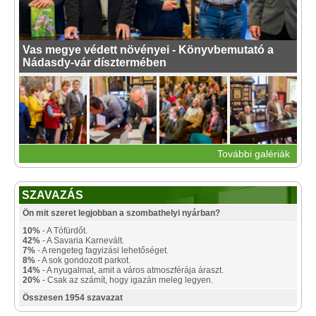
Vas megye védett növényei - Könyvbemutató a
Nádasdy-vár dísztermében
További galériák
SZAVAZÁS
Ön mit szeret legjobban a szombathelyi nyárban?
10%
- A Tófürdőt.
42%
- A Savaria Karnevált.
7%
- A rengeteg fagyizási lehetőséget.
8%
- A sok gondozott parkot.
14%
- A nyugalmat, amit a város atmoszférája áraszt.
20%
- Csak az számít, hogy igazán meleg legyen.
Összesen 1954 szavazat