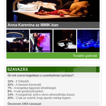
Anna Karenina az MMIK-ban
További galériák
SZAVAZÁS
Ön mit szeret legjobban a szombathelyi nyárban?
10%
- A Tófürdőt.
42%
- A Savaria Karnevált.
7%
- A rengeteg fagyizási lehetőséget.
8%
- A sok gondozott parkot.
14%
- A nyugalmat, amit a város atmoszférája áraszt.
20%
- Csak az számít, hogy igazán meleg legyen.
Összesen 1954 szavazat