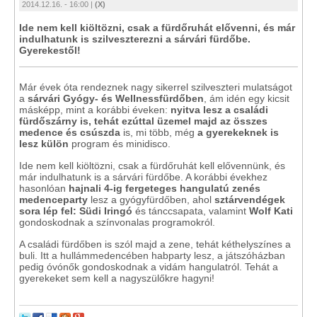
2014.12.16. - 16:00 |
(X)
Ide nem kell kiöltözni, csak a fürdőruhát elővenni, és már
indulhatunk is szilveszterezni a sárvári fürdőbe.
Gyerekestől!
Már évek óta rendeznek nagy sikerrel szilveszteri mulatságot
a
sárvári Gyógy- és Wellnessfürdőben
, ám idén egy kicsit
másképp, mint a korábbi éveken:
nyitva lesz a családi
fürdőszárny is, tehát ezúttal üzemel majd az összes
medence és csúszda
is, mi több, még
a gyerekeknek is
lesz külön
program és minidisco.
Ide nem kell kiöltözni, csak a fürdőruhát kell elővennünk, és
már indulhatunk is a sárvári fürdőbe. A korábbi évekhez
hasonlóan
hajnali 4-ig fergeteges hangulatú zenés
medenceparty
lesz a gyógyfürdőben, ahol
sztárvendégek
sora lép fel:
Südi Iringó
és tánccsapata, valamint
Wolf Kati
gondoskodnak a színvonalas programokról.
A családi fürdőben is szól majd a zene, tehát kéthelyszínes a
buli. Itt a hullámmedencében habparty lesz, a játszóházban
pedig óvónők gondoskodnak a vidám hangulatról. Tehát a
gyerekeket sem kell a nagyszülőkre hagyni!