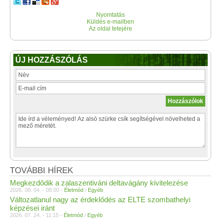
Nyomtatás
Küldés e-mailben
Az oldal tetejére
ÚJ HOZZÁSZÓLÁS
TOVÁBBI HÍREK
Megkezdődik a zalaszentiváni deltavágány kivitelezése
2026. 08. 04. - 08:00 -
Életmód
/
Egyéb
Változatlanul nagy az érdeklődés az ELTE szombathelyi
képzései iránt
2026. 07. 24. - 11:15 -
Életmód
/
Egyéb