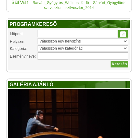
sárvár
Sárvári_Gyógy-és_Wellnessfürdő
Sárvári_Gyógyfürdő
szilveszter
szilveszter_2014
PROGRAMKERESŐ
Időpont:
Helyszín:
Kategória:
Esemény neve:
GALÉRIA AJÁNLÓ