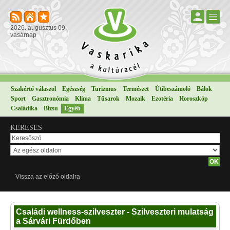
2026. augusztus 09.
vasárnap
Szakértő válaszol
Egészség
Turizmus
Természet
Útibeszámoló
Bálok
Sport
Gasztronómia
Klíma
Tűsarok
Mozaik
Ezotéria
Horoszkóp
Családika
Bizsu
Egyéb
KERESÉS
Vissza az előző oldalra
Családi wellness-szilveszter - Szilveszteri mulatság
a Sárvári Fürdőben