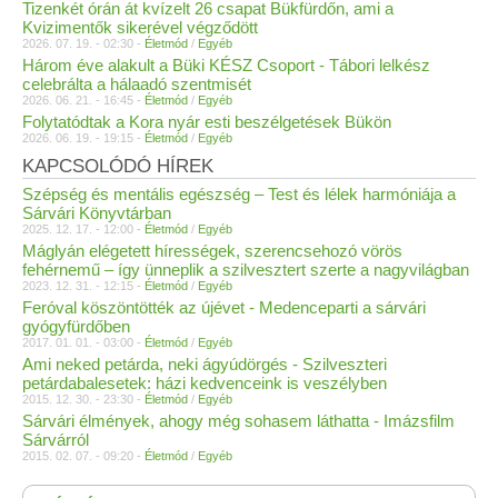
Tizenkét órán át kvízelt 26 csapat Bükfürdőn, ami a
Kvizimentők sikerével végződött
2026. 07. 19. - 02:30 -
Életmód
/
Egyéb
Három éve alakult a Büki KÉSZ Csoport - Tábori lelkész
celebrálta a hálaadó szentmisét
2026. 06. 21. - 16:45 -
Életmód
/
Egyéb
Folytatódtak a Kora nyár esti beszélgetések Bükön
2026. 06. 19. - 19:15 -
Életmód
/
Egyéb
KAPCSOLÓDÓ HÍREK
Szépség és mentális egészség – Test és lélek harmóniája a
Sárvári Könyvtárban
2025. 12. 17. - 12:00 -
Életmód
/
Egyéb
Máglyán elégetett hírességek, szerencsehozó vörös
fehérnemű – így ünneplik a szilvesztert szerte a nagyvilágban
2023. 12. 31. - 12:15 -
Életmód
/
Egyéb
Feróval köszöntötték az újévet - Medenceparti a sárvári
gyógyfürdőben
2017. 01. 01. - 03:00 -
Életmód
/
Egyéb
Ami neked petárda, neki ágyúdörgés - Szilveszteri
petárdabalesetek: házi kedvenceink is veszélyben
2015. 12. 30. - 23:30 -
Életmód
/
Egyéb
Sárvári élmények, ahogy még sohasem láthatta - Imázsfilm
Sárvárról
2015. 02. 07. - 09:20 -
Életmód
/
Egyéb