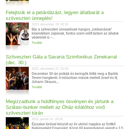
Felejtsük el a petárdázást, legyen állatbarát a
szilveszteri ünneplés!
2023. december 28. 00:10
Bár a szilveszteri ünneplések hangos „robbanások”
kíséretében zajlanak, fontos szem előtt tartani az állatok
védelmét is –...
Tovább
Szilveszteri Gála a Savaria Szimfonikus Zenekarral
(dec. 30.)
2023. december 27. 01:00
December 30-án polkák és keringők töltik meg a Bartók
Terem hangterét. A műsorban mások mellett Josef és ifj.
Johann Strauss,...
Tovább
Megizzadtunk a holdfényes ösvényen és jártunk a
Szálasi-bunker mellett az Óház-kilátóhoz vivő
szilveszteri túrán
2023. január 01. 20:30
Éjszakai túrával készült az év utolsó napjára az Írottkő
Natúrparkért Egyesület. Közel 60 kalandvágyó vágott a 3.5