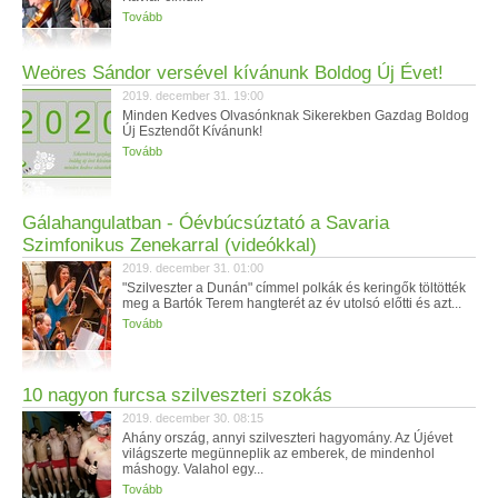
Tovább
Weöres Sándor versével kívánunk Boldog Új Évet!
2019. december 31. 19:00
Minden Kedves Olvasónknak Sikerekben Gazdag Boldog
Új Esztendőt Kívánunk!
Tovább
Gálahangulatban - Óévbúcsúztató a Savaria
Szimfonikus Zenekarral (videókkal)
2019. december 31. 01:00
"Szilveszter a Dunán" címmel polkák és keringők töltötték
meg a Bartók Terem hangterét az év utolsó előtti és azt...
Tovább
10 nagyon furcsa szilveszteri szokás
2019. december 30. 08:15
Ahány ország, annyi szilveszteri hagyomány. Az Újévet
világszerte megünneplik az emberek, de mindenhol
máshogy. Valahol egy...
Tovább