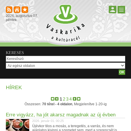
2026. augusztus 07.
péntek
KERESÉS
HÍREK
1
2
3
4
Összesen:
70 tétel - 4 oldalon
, Megjelenítve 1-20-ig
Erre vigyázz, ha jót akarsz magadnak az új évben
2026. január 01. 00:25
Újévkor tilos a mosás, a teregetés, a varrás, és nem
ajánlatos kivinni a szemetet sem, mert a szerencsét is