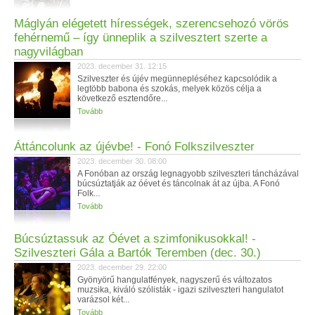
Máglyán elégetett hírességek, szerencsehozó vörös
fehérnemű – így ünneplik a szilvesztert szerte a
nagyvilágban
2023. december 31. 12:15
Szilveszter és újév megünnepléséhez kapcsolódik a
legtöbb babona és szokás, melyek közös célja a
következő esztendőre...
Tovább
Áttáncolunk az újévbe! - Fonó Folkszilveszter
2023. december 30. 08:00
A Fonóban az ország legnagyobb szilveszteri táncházával
búcsúztatják az óévet és táncolnak át az újba. A Fonó
Folk...
Tovább
Búcsúztassuk az Óévet a szimfonikusokkal! -
Szilveszteri Gála a Bartók Teremben (dec. 30.)
2023. december 29. 22:00
Gyönyörű hangulatfények, nagyszerű és változatos
muzsika, kiváló szólisták - igazi szilveszteri hangulatot
varázsol két...
Tovább