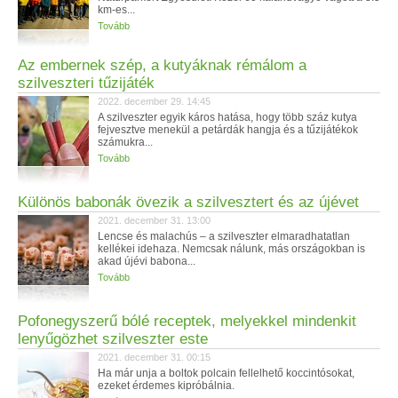
km-es...
Tovább
Az embernek szép, a kutyáknak rémálom a
szilveszteri tűzijáték
2022. december 29. 14:45
A szilveszter egyik káros hatása, hogy több száz kutya
fejvesztve menekül a petárdák hangja és a tűzijátékok
számukra...
Tovább
Különös babonák övezik a szilvesztert és az újévet
2021. december 31. 13:00
Lencse és malachús – a szilveszter elmaradhatatlan
kellékei idehaza. Nemcsak nálunk, más országokban is
akad újévi babona...
Tovább
Pofonegyszerű bólé receptek, melyekkel mindenkit
lenyűgözhet szilveszter este
2021. december 31. 00:15
Ha már unja a boltok polcain fellelhető koccintósokat,
ezeket érdemes kipróbálnia.