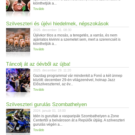
kiönthetjük a...
Tovább
Szilveszteri és újévi hiedelmek, népszokások
2025. december 31. 08:30
Újévkor tilos a mosás, a teregetés, a varrás, és nem
ajánlatos kivinni a szemetet sem, mert a szerencsét is
kiönthetjük a...
Tovább
Táncolj át az óévből az újba!
2025. december 29. 11:20
Gazdag programmal vár mindenkit a Fonó a két ünnep
között: december 29-én világzenével, holnap Jazz
Előszilveszterrel, az év...
Tovább
Szilveszteri gurulás Szombathelyen
2024. január 01. 18:00
Idén is gurultak a vasparipák Szombathelyen a Zone
Centertől a belvároson át a Repülők útjáig. A szilveszteri
gurulás végén a...
Tovább