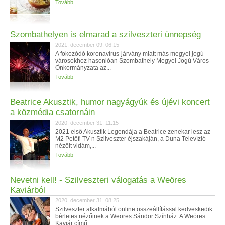
Tovább
Szombathelyen is elmarad a szilveszteri ünnepség
2021. december 09. 06:15
A fokozódó koronavírus-járvány miatt más megyei jogú
városokhoz hasonlóan Szombathely Megyei Jogú Város
Önkormányzata az...
Tovább
Beatrice Akusztik, humor nagyágyúk és újévi koncert
a közmédia csatornáin
2020. december 31. 11:15
2021 első Akusztik Legendája a Beatrice zenekar lesz az
M2 Petőfi TV-n Szilveszter éjszakáján, a Duna Televízió
nézőit vidám,...
Tovább
Nevetni kell! - Szilveszteri válogatás a Weöres
Kaviárból
2020. december 31. 08:25
Szilveszter alkalmából online összeállítással kedveskedik
bérletes nézőinek a Weöres Sándor Színház. A Weöres
Kaviár című...