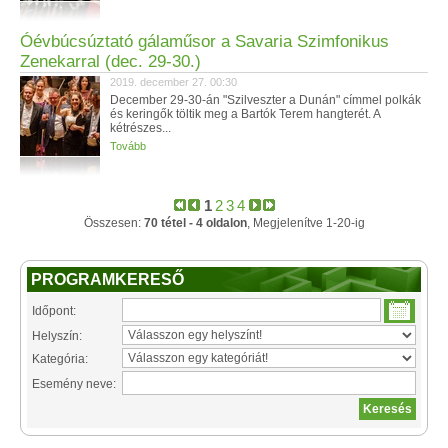
Óévbúcsúztató gálaműsor a Savaria Szimfonikus
Zenekarral (dec. 29-30.)
2019. december 27. 00:30
December 29-30-án "Szilveszter a Dunán" címmel polkák
és keringők töltik meg a Bartók Terem hangterét. A
kétrészes...
Tovább
1
2
3
4
Összesen:
70 tétel - 4 oldalon
, Megjelenítve 1-20-ig
PROGRAMKERESŐ
Időpont:
Helyszín:
Kategória:
Esemény neve: