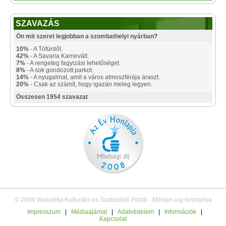
SZAVAZÁS
Ön mit szeret legjobban a szombathelyi nyárban?
10%
- A Tófürdőt.
42%
- A Savaria Karnevált.
7%
- A rengeteg fagyizási lehetőséget.
8%
- A sok gondozott parkot.
14%
- A nyugalmat, amit a város atmoszférája áraszt.
20%
- Csak az számít, hogy igazán meleg legyen.
Összesen 1954 szavazat
© 2008 Vaskarika Kulturális és Szabadidő Portál - Minden jog fenntartva
Impresszum
|
Médiaajánlat
|
Adatvédelem
|
Információk
|
Kapcsolat