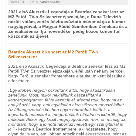
2020.12.31. - 11:15 |
vaskarika.hu
2021 első Akusztik Legendája a Beatrice zenekar lesz az
M2 Petőfi TV-n Szilveszter éjszakáján, a Duna Televízió
nézőit vidám, zenés óévbúcsúztató műsor várja a humor
nagyágyúival, a Magyar Rádió Szimfonikus Zenekara és a
Zeneakadémia ifjú növendékei pedig közös koncerttel
köszöntik az újévet.
Beatrice Akusztik koncert az M2 Petőfi TV-n
Szilveszterkor
2021 első Akusztik Legendája a Beatrice zenekar lesz az M2
Petőfi TV-n Szilveszter éjszakáján, éjfél után néhány perccel.
Nagy Feró, a zenekar frontembere elárulta, miként készültek
a felvételre:
„Egy időben nagyon óckodtunk attól, hogy akusztikusan
zenéljünk. Most, mikor nekiálltunk összeállítani a
koncertprogramot, félve kezdtük el. Megnéztük, hogy mi az,
ami jól szól, vagy, ami egyáltalán akusztikusan megszólalhat.
Az áthangszerelés közben egyre bátrabbak lettünk. a
legvadabb nótáinkat is megpróbáltuk előadni és kiderült, hogy
működik. Akkor egy kicsit megnyugodtunk, mert én mindig azt
mondtam, hogy a jó nóta tábortűz mellett egy szál gitárral is
jó." -
kezdte a Beatrice frontembere, aki hozzátette, hogy
olyan dal is van, ami jobban tetszik neki akusztikusan, mint az