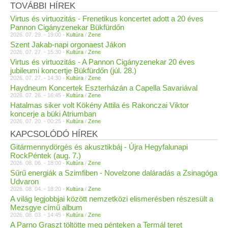
TOVÁBBI HÍREK
Virtus és virtuozitás - Frenetikus koncertet adott a 20 éves
Pannon Cigányzenekar Bükfürdőn
2026. 07. 29. - 19:00 -
Kultúra
/
Zene
Szent Jakab-napi orgonaest Jákon
2026. 07. 27. - 15:30 -
Kultúra
/
Zene
Virtus és virtuozitás - A Pannon Cigányzenekar 20 éves
jubileumi koncertje Bükfürdőn (júl. 28.)
2026. 07. 27. - 14:30 -
Kultúra
/
Zene
Haydneum Koncertek Eszterházán a Capella Savariával
2026. 07. 26. - 16:45 -
Kultúra
/
Zene
Hatalmas siker volt Kökény Attila és Rakonczai Viktor
koncerje a büki Atriumban
2026. 07. 20. - 00:25 -
Kultúra
/
Zene
KAPCSOLÓDÓ HÍREK
Gitármennydörgés és akusztikbáj - Újra Hegyfalunapi
RockPéntek (aug. 7.)
2026. 08. 06. - 18:00 -
Kultúra
/
Zene
Sűrű energiák a Szimfiben - Novelzone daláradás a Zsinagóga
Udvaron
2026. 08. 04. - 18:20 -
Kultúra
/
Zene
A világ legjobbjai között nemzetközi elismerésben részesült a
Mezsgye című album
2026. 08. 03. - 14:45 -
Kultúra
/
Zene
A Parno Graszt töltötte meg pénteken a Termál teret