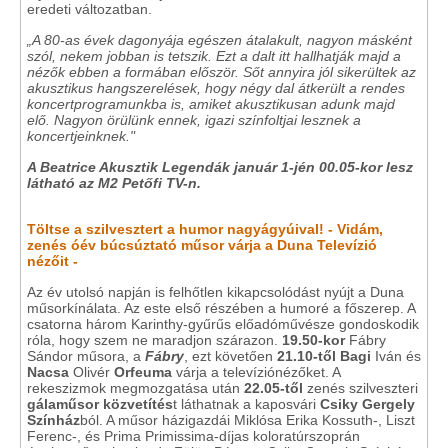
eredeti változatban.
„A 80-as évek dagonyája egészen átalakult, nagyon másként
szól, nekem jobban is tetszik. Ezt a dalt itt hallhatják majd a
nézők ebben a formában először. Sőt annyira jól sikerültek az
akusztikus hangszerelések, hogy négy dal átkerült a rendes
koncertprogramunkba is, amiket akusztikusan adunk majd
elő. Nagyon örülünk ennek, igazi színfoltjai lesznek a
koncertjeinknek."
A Beatrice Akusztik Legendák január 1-jén 00.05-kor lesz
látható az M2 Petőfi TV-n.
Töltse a szilvesztert a humor nagyágyúival!
- Vidám,
zenés óév búcsúztató műsor várja a Duna Televízió
nézőit -
Az év utolsó napján is felhőtlen kikapcsolódást nyújt a Duna
műsorkínálata. Az este első részében a humoré a főszerep. A
csatorna három Karinthy-gyűrűs előadóművésze gondoskodik
róla, hogy szem ne maradjon szárazon.
19.50-kor
Fábry
Sándor műsora, a
Fábry
, ezt követően
21.10-től
Bagi
Iván és
Nacsa
Olivér
Orfeuma
várja a televíziónézőket. A
rekeszizmok megmozgatása után
22.05-től
zenés szilveszteri
gálaműsor közvetítés
t láthatnak a kaposvári
Csiky Gergely
Színház
ból. A műsor házigazdái Miklósa Erika Kossuth-, Liszt
Ferenc-, és Prima Primissima-díjas koloratúrszoprán