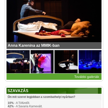
Anna Karenina az MMIK-ban
További galériák
SZAVAZÁS
Ön mit szeret legjobban a szombathelyi nyárban?
10%
- A Tófürdőt.
42%
- A Savaria Karnevált.