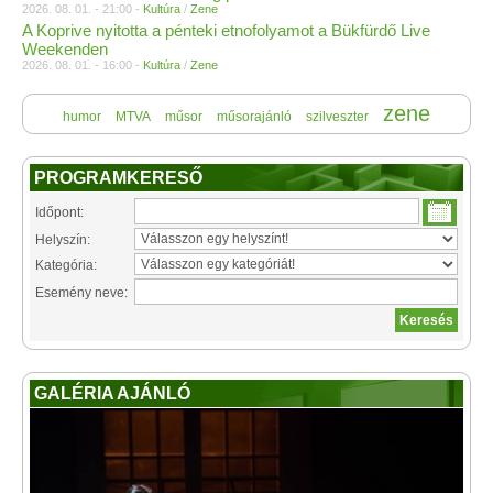
2026. 08. 01. - 21:00 -
Kultúra
/
Zene
A Koprive nyitotta a pénteki etnofolyamot a Bükfürdő Live
Weekenden
2026. 08. 01. - 16:00 -
Kultúra
/
Zene
zene
humor
MTVA
műsor
műsorajánló
szilveszter
PROGRAMKERESŐ
Időpont:
Helyszín:
Kategória:
Esemény neve:
GALÉRIA AJÁNLÓ