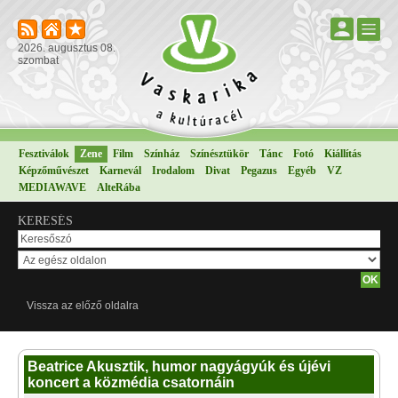
2026. augusztus 08.
szombat
Fesztiválok
Zene
Film
Színház
Színésztükör
Tánc
Fotó
Kiállítás
Képzőművészet
Karnevál
Irodalom
Divat
Pegazus
Egyéb
VZ
MEDIAWAVE
AlteRába
KERESÉS
Vissza az előző oldalra
Beatrice Akusztik, humor nagyágyúk és újévi
koncert a közmédia csatornáin