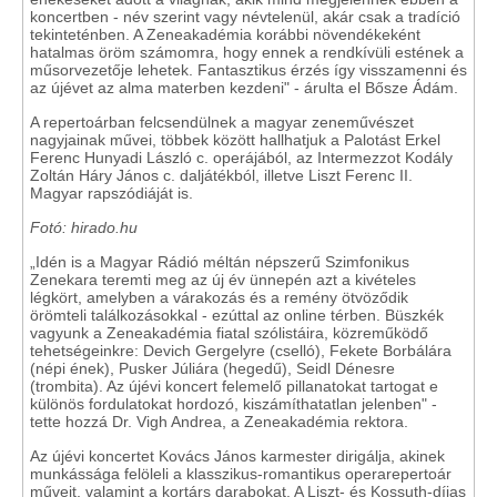
koncertben - név szerint vagy névtelenül, akár csak a tradíció
tekinteténben. A Zeneakadémia korábbi növendékeként
hatalmas öröm számomra, hogy ennek a rendkívüli estének a
műsorvezetője lehetek. Fantasztikus érzés így visszamenni és
az újévet az alma materben kezdeni" - árulta el Bősze Ádám.
A repertoárban felcsendülnek a magyar zeneművészet
nagyjainak művei, többek között hallhatjuk a Palotást Erkel
Ferenc Hunyadi László c. operájából, az Intermezzot Kodály
Zoltán Háry János c. daljátékból, illetve Liszt Ferenc II.
Magyar rapszódiáját is.
Fotó: hirado.hu
„Idén is a Magyar Rádió méltán népszerű Szimfonikus
Zenekara teremti meg az új év ünnepén azt a kivételes
légkört, amelyben a várakozás és a remény ötvöződik
örömteli találkozásokkal - ezúttal az online térben. Büszkék
vagyunk a Zeneakadémia fiatal szólistáira, közreműködő
tehetségeinkre: Devich Gergelyre (cselló), Fekete Borbálára
(népi ének), Pusker Júliára (hegedű), Seidl Dénesre
(trombita). Az újévi koncert felemelő pillanatokat tartogat e
különös fordulatokat hordozó, kiszámíthatatlan jelenben" -
tette hozzá Dr. Vigh Andrea, a Zeneakadémia rektora.
Az újévi koncertet Kovács János karmester dirigálja, akinek
munkássága felöleli a klasszikus-romantikus operarepertoár
műveit, valamint a kortárs darabokat. A Liszt- és Kossuth-díjas