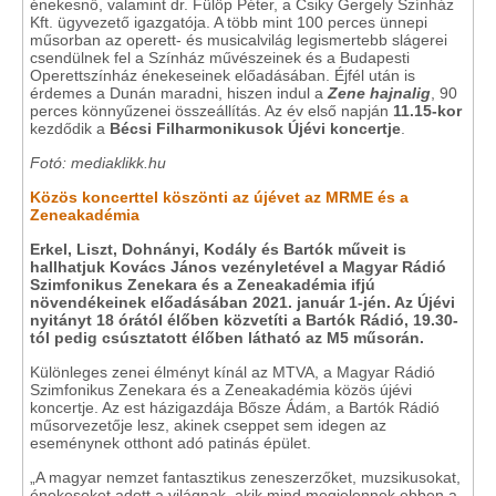
énekesnő, valamint dr. Fülöp Péter, a Csiky Gergely Színház
Kft. ügyvezető igazgatója. A több mint 100 perces ünnepi
műsorban az operett- és musicalvilág legismertebb slágerei
csendülnek fel a Színház művészeinek és a Budapesti
Operettszínház énekeseinek előadásában. Éjfél után is
érdemes a Dunán maradni, hiszen indul a
Zene hajnalig
, 90
perces könnyűzenei összeállítás. Az év első napján
11.15-kor
kezdődik a
Bécsi Filharmonikusok Újévi koncertje
.
Fotó: mediaklikk.hu
Közös koncerttel köszönti az újévet az MRME és a
Zeneakadémia
Erkel, Liszt, Dohnányi, Kodály és Bartók műveit is
hallhatjuk Kovács János vezényletével a Magyar Rádió
Szimfonikus Zenekara és a Zeneakadémia ifjú
növendékeinek előadásában 2021. január 1-jén. Az Újévi
nyitányt 18 órától élőben közvetíti a Bartók Rádió, 19.30-
tól pedig csúsztatott élőben látható az M5 műsorán.
Különleges zenei élményt kínál az MTVA, a Magyar Rádió
Szimfonikus Zenekara és a Zeneakadémia közös újévi
koncertje. Az est házigazdája Bősze Ádám, a Bartók Rádió
műsorvezetője lesz, akinek cseppet sem idegen az
eseménynek otthont adó patinás épület.
„A magyar nemzet fantasztikus zeneszerzőket, muzsikusokat,
énekeseket adott a világnak, akik mind megjelennek ebben a