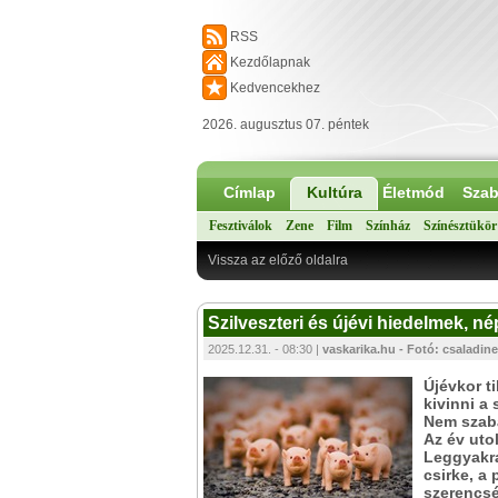
RSS
Kezdőlapnak
Kedvencekhez
2026. augusztus 07. péntek
Címlap
Kultúra
Életmód
Szab
Fesztiválok
Zene
Film
Színház
Színésztükör
Vissza az előző oldalra
Szilveszteri és újévi hiedelmek, 
2025.12.31. - 08:30 |
vaskarika.hu - Fotó: csaladine
Újévkor t
kivinni a
Nem szaba
Az év uto
Leggyakra
csirke, a
szerencsé