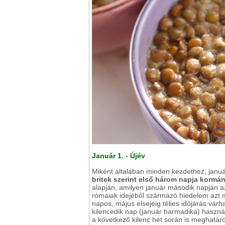
Január 1. - Újév
Miként általában minden kezdethez, januá
britek szerint első három napja kormá
alapján, amilyen január második napján a
rómaiak idejéből származó hiedelem azt m
napos, május elsejéig télies időjárás vár
kilencedik nap (január harmadika) használa
a következő kilenc hét során is meghatáro