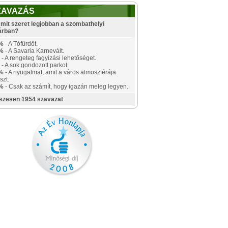
ZAVAZÁS
mit szeret legjobban a szombathelyi
árban?
%
- A Tófürdőt.
%
- A Savaria Karnevált.
- A rengeteg fagyizási lehetőséget.
- A sok gondozott parkot.
%
- A nyugalmat, amit a város atmoszférája
szt.
%
- Csak az számít, hogy igazán meleg legyen.
szesen 1954 szavazat