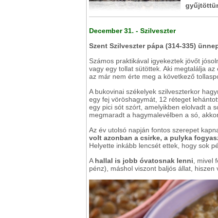
gyűjtöttü
December 31. - Szilveszter
Szent Szilveszter pápa (314-335) ünne
Számos praktikával igyekeztek jövőt jóso
vagy egy tollat sütöttek. Aki megtalálja a
az már nem érte meg a következő tollasp
A bukovinai székelyek szilveszterkor hagy
egy fej vöröshagymát, 12 réteget lehánto
egy pici sót szórt, amelyikben elolvadt a
megmaradt a hagymalevélben a só, akkor
Az év utolsó napján fontos szerepet kapn
volt azonban a csirke, a pulyka fogyas
Helyette inkább lencsét ettek, hogy sok p
A
hallal is jobb óvatosnak lenni
, mivel 
pénz), máshol viszont baljós állat, hiszen