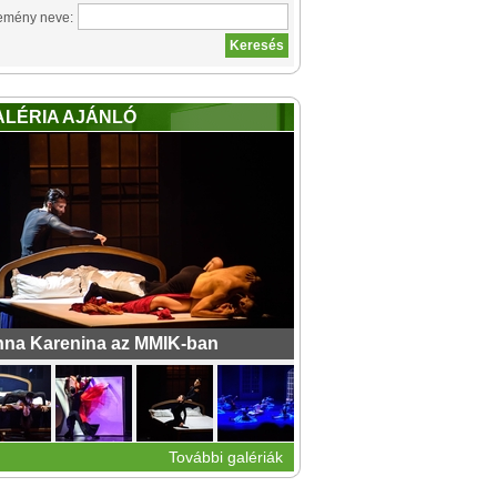
emény neve:
ALÉRIA AJÁNLÓ
na Karenina az MMIK-ban
További galériák