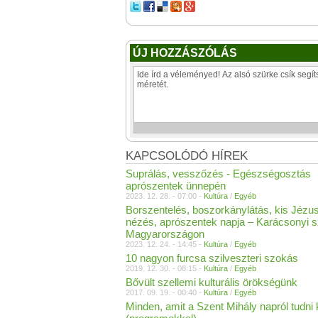
ÚJ HOZZÁSZÓLÁS
KAPCSOLÓDÓ HÍREK
Suprálás, vesszőzés - Egészségosztás
aprószentek ünnepén
2023. 12. 28. - 07:00 -
Kultúra
/
Egyéb
Borszentelés, boszorkánylátás, kis Jézu
nézés, aprószentek napja – Karácsonyi 
Magyarországon
2023. 12. 24. - 14:45 -
Kultúra
/
Egyéb
10 nagyon furcsa szilveszteri szokás
2019. 12. 30. - 08:15 -
Kultúra
/
Egyéb
Bővült szellemi kulturális örökségünk
2017. 09. 19. - 00:40 -
Kultúra
/
Egyéb
Minden, amit a Szent Mihály napról tudni k