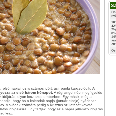
S
Ön 
ny
10
42
7%
8%
14
ára
20
Ös
r első napjaihoz is számos időjárási regula kapcsolódik.
A
nyozza az első három hónapot.
A régi angol népi megfigyelés
z időjárás, olyan lesz szeptemberben. Egy másik, még a
ondja, hogy ha a kalendák napja (január elseje) nyáriasan
ható. A svédek számára pedig a Krisztus születését követő
tos időjóslásra, úgy tartják, hogy az e napra jellemző időjárás
zó lesz.