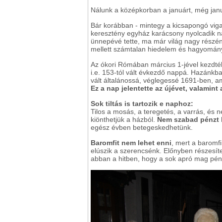
Nálunk a középkorban a januárt, még ja
Bár korábban - mintegy a kicsapongó viga
keresztény egyház karácsony nyolcadik na
ünnepévé tette, ma már világ nagy részé
mellett számtalan hiedelem és hagyomány
Az ókori Rómában március 1-jével kezdték
i.e. 153-tól vált évkezdő nappá. Hazánkba
vált általánossá, véglegessé 1691-ben, am
Ez a nap jelentette az újévet, valamint
Sok tiltás is tartozik e naphoz:
Tilos a mosás, a teregetés, a varrás, és 
kiönthetjük a házból.
Nem szabad pénzt 
egész évben betegeskedhetünk.
Baromfit nem lehet enni
, mert a baromfi
elúszik a szerencsénk. Előnyben részesíte
abban a hitben, hogy a sok apró mag pén