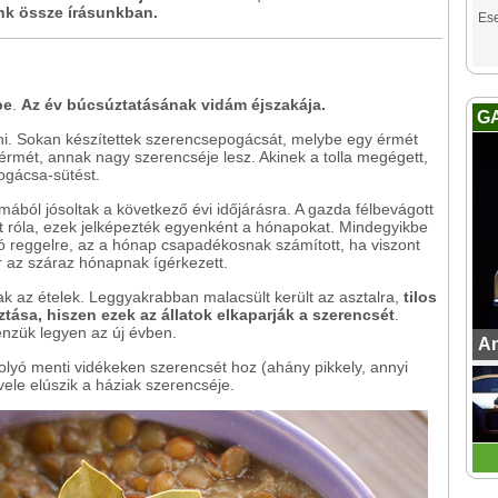
nk össze írásunkban.
Es
pe
.
Az év búcsúztatásának vidám éjszakája.
G
lni. Sokan készítettek szerencsepogácsát, melybe egy érmét
z érmét, annak nagy szerencséje lesz. Akinek a tolla megégett,
ogácsa-sütést.
mából jósoltak a következő évi időjárásra. A gazda félbevágott
tt róla, ezek jelképezték egyenként a hónapokat. Mindegyikbe
 só reggelre, az a hónap csapadékosnak számított, ha viszont
 az száraz hónapnak ígérkezett.
ak az ételek. Leggyakrabban malacsült került az asztalra,
tilos
ztása, hiszen ezek az állatok elkaparják a szerencsét
.
énzük legyen az új évben.
An
folyó menti vidékeken szerencsét hoz (ahány pikkely, annyi
 vele elúszik a háziak szerencséje.