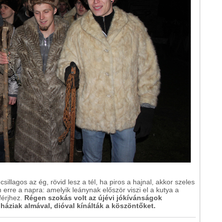
sillagos az ég, rövid lesz a tél, ha piros a hajnal, akkor szeles
erre a napra: amelyik leánynak először viszi el a kutya a
érjhez.
Régen szokás volt az újévi jókívánságok
 háziak almával, dióval kínálták a köszöntőket.