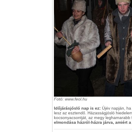
Fotó: www.feol.hu
Időjárásjósló nap is ez:
Újév napján, ha c
lesz az esztendő. Házasságjósló hiedelem 
kocsonyacsontját, az megy leghamarabb f
elmondása házról-házra járva, amiért a