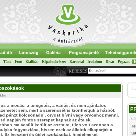
adidő
Látószög
Galéria
Programajánló
Tehetséggond
Tánc
Fotó
Kiállítás
Képzőművészet
Karnevál
Irodalom
Divat
Pegazus
E
KERESÉS
népszokások
h
t.hu
ilos a mosás, a teregetés, a varrás, és nem ajánlatos
P
 szemetet sem, mert a szerencsét is kiönthetjük a házból.
d pénzt kölcsönadni, orvost hívni vagy orvoshoz menni.
Idő
lsó napján fontos szerepet kapnak az ételek.
bban malacsült került az asztalra, tilos volt azonban a
Hel
 pulyka fogyasztása, hiszen ezek az állatok elkaparják a
Kat
t. Szilveszteri és újévi szokásokat, hiedelmeket