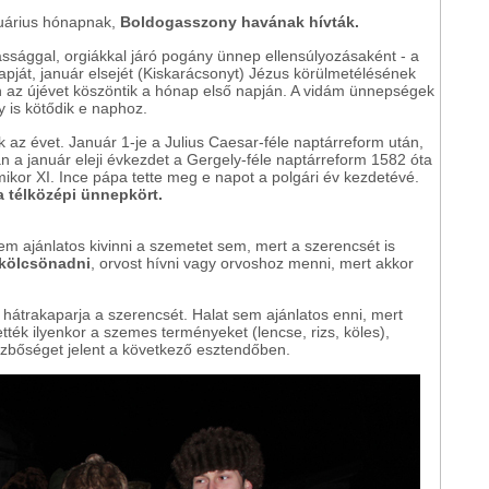
nuárius hónapnak,
Boldogasszony havának hívták.
ssággal, orgiákkal járó pogány ünnep ellensúlyozásaként - a
pját, január elsejét (Kiskarácsonyt) Jézus körülmetélésének
n az újévet köszöntik a hónap első napján. A vidám ünnepségek
 is kötődik e naphoz.
 az évet. Január 1-je a Julius Caesar-féle naptárreform után,
n a január eleji évkezdet a Gergely-féle naptárreform 1582 óta
ikor XI. Ince pápa tette meg e napot a polgári év kezdetévé.
 a télközépi ünnepkört.
nem ajánlatos kivinni a szemetet sem, mert a szerencsét is
kölcsönadni
, orvost hívni vagy orvoshoz menni, mert akkor
 hátrakaparja a szerencsét. Halat sem ajánlatos enni, mert
tték ilyenkor a szemes terményeket (lencse, rizs, köles),
zbőséget jelent a következő esztendőben.