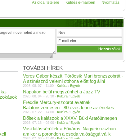
Az oldal tetejére
Küldés e-mailben
Nyomtatás
TOVÁBBI HÍREK
Veres Gábor készíti Törőcsik Mari bronzszobrát -
A színésznő velemi otthona előtt fog állni
2026. 08. 07. - 11:00 -
Kultúra
/
Egyéb
ska-
Napokon belül megszűnhet a Jazz TV
szokások
2026. 08. 04. - 20:30 -
Kultúra
/
Egyéb
Freddie Mercury-szobrot avatnak
Balatonszemesen - 80 éves lenne az énekes
2026. 07. 22. - 14:00 -
Kultúra
/
Egyéb
Dőltek a kalászok a XXXV. Büki Aratóünnepen
2026. 07. 13. - 02:00 -
Kultúra
/
Egyéb
Vasi látássérültek a Fővárosi Nagycirkuszban –
ell
amikor a porondon a csoda valósággá válik
2026. 07. 08. - 13:40 -
Kultúra
/
Egyéb