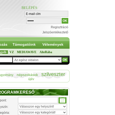
BELÉPÉS
:
Regisztráció
Jelszóemlékeztető
ozás
Támogatóink
Vélemények
gyéb
VZ
MEDIAWAVE
AlteRába
szilveszter
népszokások
agyomány
újév
ROGRAMKERESŐ
pont:
yszín:
egória: