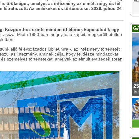
Es
ális örökséget, amelyet az intézmény az elmúlt négy és fél
n létrehozott. Az emlékeket és történeteket 2026. július 24-
G
gi Központhoz szinte minden itt élőnek kapcsolódik egy
ol vissza. Mióta 1980-ban megnyitotta kapuit, megkerülhetetlen
életben.
tünk álló félévszázados jubileumra -, az intézmény történetét
szül az intézmény, aminek célja, hogy felidézze mindazokat
és személyes történeteket, amelyek az elmúlt évtizedek során
25
Is