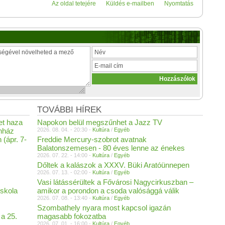
Az oldal tetejére
Küldés e-mailben
Nyomtatás
TOVÁBBI HÍREK
et haza
Napokon belül megszűnhet a Jazz TV
ínház
2026. 08. 04. - 20:30 -
Kultúra
/
Egyéb
 (ápr. 7-
Freddie Mercury-szobrot avatnak
Balatonszemesen - 80 éves lenne az énekes
2026. 07. 22. - 14:00 -
Kultúra
/
Egyéb
Dőltek a kalászok a XXXV. Büki Aratóünnepen
2026. 07. 13. - 02:00 -
Kultúra
/
Egyéb
Vasi látássérültek a Fővárosi Nagycirkuszban –
iskola
amikor a porondon a csoda valósággá válik
2026. 07. 08. - 13:40 -
Kultúra
/
Egyéb
Szombathely nyara most kapcsol igazán
 a 25.
magasabb fokozatba
2026. 07. 01. - 16:00 -
Kultúra
/
Egyéb