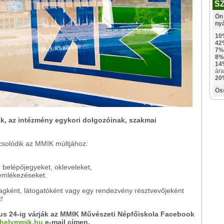
S
Ön 
ny
10
42
7%
8%
14
ára
20
Ös
ak, az intézmény egykori dolgozóinak, szakmai
solódik az MMIK múltjához:
 belépőjegyeket, okleveleket,
aemlékezéseket.
tagként, látogatóként vagy egy rendezvény résztvevőjeként
t!
lius 24-ig várják az MMIK Művészeti Népfőiskola Facebook
helymmik.hu
e-mail címen.