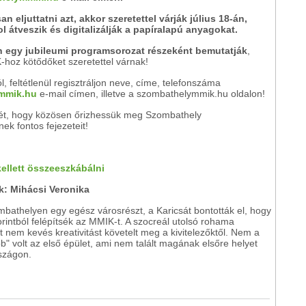
 eljuttatni azt, akkor szeretettel várják július 18-án,
átveszik és digitalizálják a papíralapú anyagokat.
 egy jubileumi programsorozat részeként bemutatják
,
hoz kötődőket szeretettel várnak!
, feltétlenül regisztráljon neve, címe, telefonszáma
mmik.hu
e-mail címen, illetve
a szombathelymmik.hu oldalon!
etét, hogy közösen őrizhessük meg Szombathely
k fontos fejezeteit!
ellett összeeszkábálni
k: Mihácsi Veronika
bathelyen egy egész városrészt, a Karicsát bontották el, hogy
forintból felépítsék az MMIK-t. A szocreál utolsó rohama
 nem kevés kreativitást követelt meg a kivitelezőktől. Nem a
 volt az első épület, ami nem talált magának elsőre helyet
szágon.