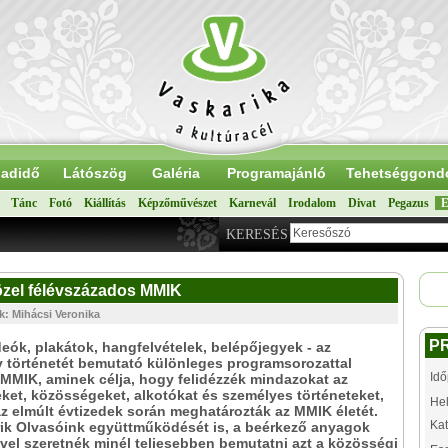
adidő
Látószög
Galéria
Programajánló
Tehetséggond
Tánc
Fotó
Kiállítás
Képzőművészet
Karnevál
Irodalom
Divat
Pegazus
E
KERESÉS
özel félévszázados MMIK
k: Mihácsi Veronika
P
deók, plakátok, hangfelvételek, belépőjegyek - az
 történetét bemutató különleges programsorozattal
Idő
 MMIK, aminek célja, hogy felidézzék mindazokat az
et, közösségeket, alkotókat és személyes történeteket,
Hel
z elmúlt évtizedek során meghatározták az MMIK életét.
Kat
ik Olvasóink együttműködését is, a beérkező anyagok
vel szeretnék minél teljesebben bemutatni azt a közösségi