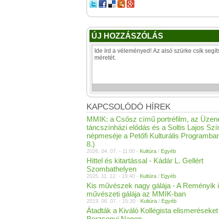
ÚJ HOZZÁSZÓLÁS
KAPCSOLÓDÓ HÍREK
MMIK: a Csősz című portréfilm, az Üzen
táncszínházi elődás és a Soltis Lajos Sz
népmeséje a Petőfi Kulturális Programban
8.)
2026. 04. 07. - 11:00 -
Kultúra
/
Egyéb
Hittel és kitartással - Kádár L. Gellért
Szombathelyen
2025. 11. 12. - 19:40 -
Kultúra
/
Egyéb
Kis művészek nagy gálája - A Reményik 
művészeti gálája az MMIK-ban
2019. 06. 07. - 15:30 -
Kultúra
/
Egyéb
Átadták a Kiváló Kollégista elismeréseket
Berzsenyi Napon