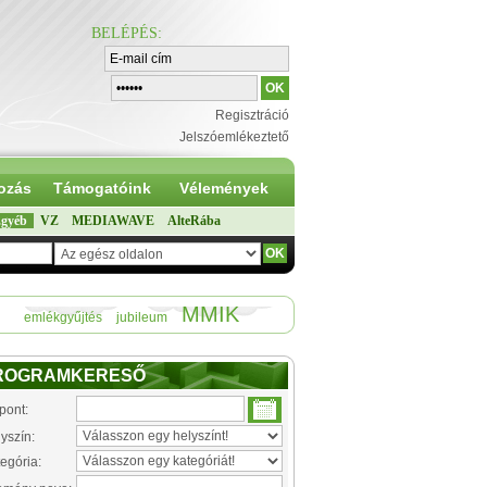
BELÉPÉS
:
Regisztráció
Jelszóemlékeztető
ozás
Támogatóink
Vélemények
gyéb
VZ
MEDIAWAVE
AlteRába
MMIK
emlékgyűjtés
jubileum
ROGRAMKERESŐ
pont:
yszín:
egória: