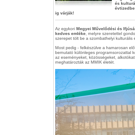
és kultur
évtizedbe
ig várják!
Az egykori
Megyei Művelődési és Ifjúsá
kedves emléke
, melyre szeretettel gond
szerepet tölt be a szombathelyi kulturális 
Most pedig - felkészülve a hamarosan előt
bemutató különleges programsorozattal ké
az eseményeket, közösségeket, alkotókat 
meghatározták az MMIK életét.