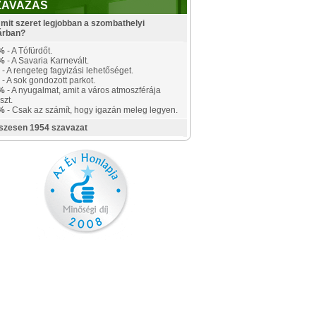
ZAVAZÁS
mit szeret legjobban a szombathelyi
árban?
%
- A Tófürdőt.
%
- A Savaria Karnevált.
- A rengeteg fagyizási lehetőséget.
- A sok gondozott parkot.
%
- A nyugalmat, amit a város atmoszférája
szt.
%
- Csak az számít, hogy igazán meleg legyen.
szesen 1954 szavazat