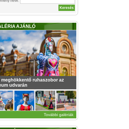
emény neve:
ALÉRIA AJÁNLÓ
 meghökkentő ruhaszobor az
eum udvarán
További galériák