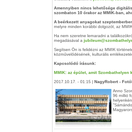
Amennyiben nincs lehetősége digitálisan
szombaton 10 órakor az MMIK-ban, ahol 
A beérkezett anyagokat szeptemberben
melyre minden korábbi dolgozót, az MMIK-
Ha nem szeretne lemaradni a találkozókról
megadásával a
jubileum@szombathely
Segítsen Ön is felidézni az MMIK történ
közművelődésének, kulturális emlékezeténe
Kapcsolódó írásunk:
MMIK: az épület, amit Szombathelyen k
2017.10.17. - 01:15 |
NagyRobert - Fotó
Anno Szom
96 millió 
helyenként
"Sámándob"
Magyaror