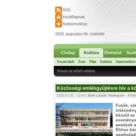
RSS
Kezdőlapnak
Kedvencekhez
2026. augusztus 06. csütörtök
Címlap
Kultúra
Életmód
Szab
Fesztiválok
Zene
Film
Színház
Színésztükör
Vissza az előző oldalra
Közösségi emlékgyűjtésre hív a k
2026.07.03. - 12:40 |
Büki László 'Harlequin' - Fotó
Fotók, vi
intézmény
készül az
események
amelyek a
Ehhez kér
segítségé