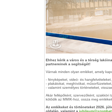
Ehhez kérik a város és a térség lakóin
partnereinek a segítségét!
Várnak minden olyan emléket, amely kapc
- fényképeket, videó- és hangfelvételeket,
- plakátokat, meghívókat, műsorfüzeteket,
- valamint személyes történeteket, vissz
Akár fellépőként, szervezőként, szakköri 
kötődik az MMIK-hoz, ossza meg emlékei
Az emlékeket és történeteket 2026. jú
oldalán, valamint a
jubileum@szombat