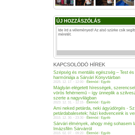
ÚJ HOZZÁSZÓLÁS
KAPCSOLÓDÓ HÍREK
Szépség és mentális egészség – Test és 
harmóniája a Sárvári Könyvtárban
2025. 12. 17. - 12:00 -
Életmód
/
Egyéb
Máglyán elégetett hírességek, szerencs
vörös fehérnemű – így ünneplik a szilvesz
szerte a nagyvilágban
2023. 12. 31. - 12:15 -
Életmód
/
Egyéb
Ami neked petárda, neki ágyúdörgés - Szi
petárdabalesetek: házi kedvenceink is v
2015. 12. 30. - 23:30 -
Életmód
/
Egyéb
Sárvári élmények, ahogy még sohasem lá
Imázsfilm Sárvárról
2015. 02. 07. - 09:20 -
Életmód
/
Egyéb