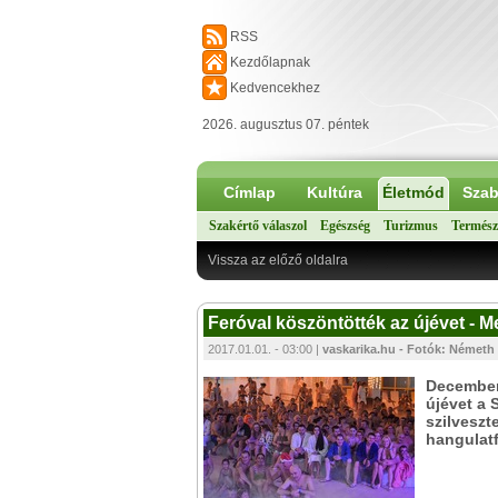
RSS
Kezdőlapnak
Kedvencekhez
2026. augusztus 07. péntek
Címlap
Kultúra
Életmód
Szab
Szakértő válaszol
Egészség
Turizmus
Termész
Vissza az előző oldalra
Feróval köszöntötték az újévet - 
2017.01.01. - 03:00 |
vaskarika.hu - Fotók: Németh
December
újévet a 
szilveszt
hangulatf