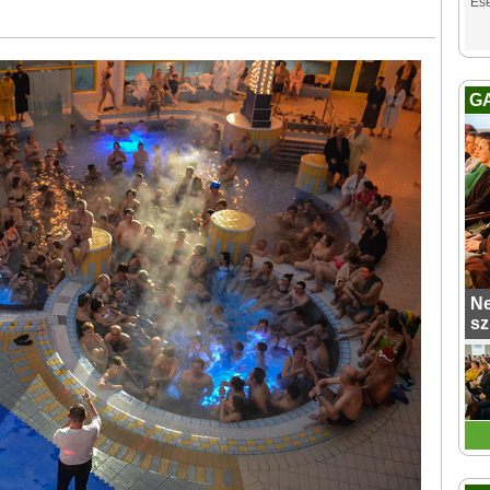
Es
G
Ne
sz