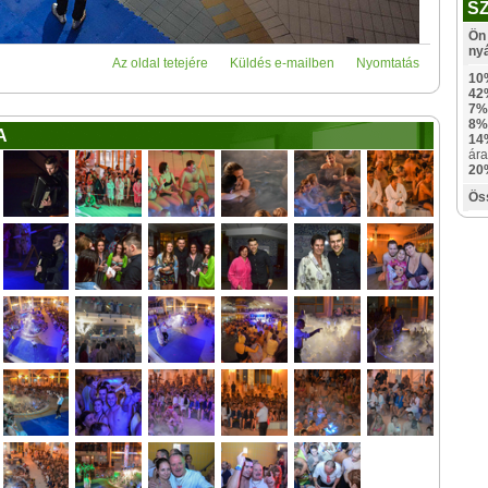
S
Ön 
ny
Az oldal tetejére
Küldés e-mailben
Nyomtatás
10
42
7%
8%
A
14
ára
20
Ös