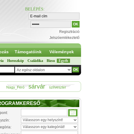
BELÉPÉS
:
Regisztráció
Jelszóemlékeztető
ozás
Támogatóink
Vélemények
ria
Horoszkóp
Családika
Bizsu
Egyéb
sárvár
Nagy_Feró
szilveszter
ROGRAMKERESŐ
pont:
yszín:
egória: