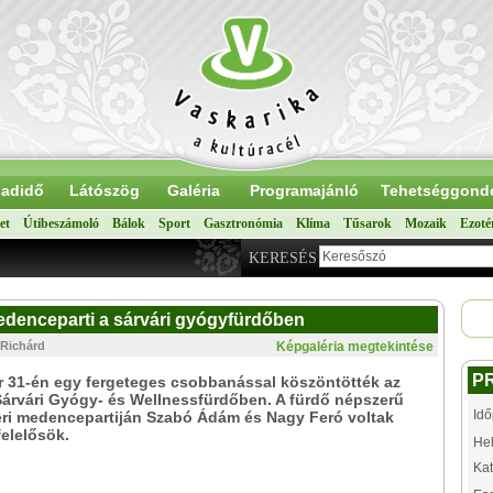
adidő
Látószög
Galéria
Programajánló
Tehetséggond
et
Útibeszámoló
Bálok
Sport
Gasztronómia
Klíma
Tűsarok
Mozaik
Ezoté
KERESÉS
Medenceparti a sárvári gyógyfürdőben
 Richárd
Képgaléria megtekintése
P
 31-én egy fergeteges csobbanással köszöntötték az
Sárvári Gyógy- és Wellnessfürdőben. A fürdő népszerű
Idő
eri medencepartiján Szabó Ádám és Nagy Feró voltak
elelősök.
Hel
Kat