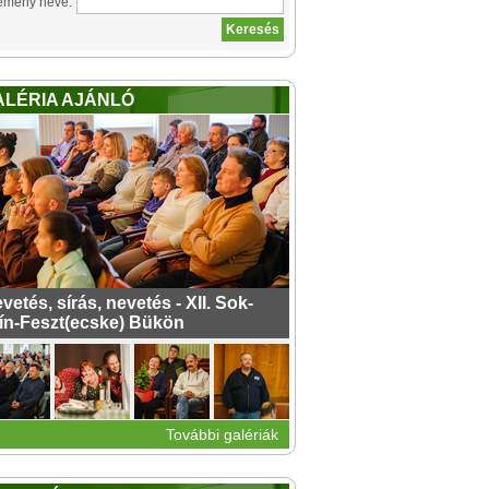
emény neve:
ALÉRIA AJÁNLÓ
vetés, sírás, nevetés - XII. Sok-
ín-Feszt(ecske) Bükön
További galériák