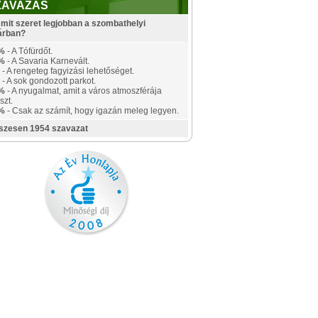
ZAVAZÁS
mit szeret legjobban a szombathelyi
árban?
%
- A Tófürdőt.
%
- A Savaria Karnevált.
- A rengeteg fagyizási lehetőséget.
- A sok gondozott parkot.
%
- A nyugalmat, amit a város atmoszférája
szt.
%
- Csak az számít, hogy igazán meleg legyen.
szesen 1954 szavazat