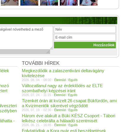
TOVÁBBI HÍREK
lélek
Megkezdődik a zalaszentiváni deltavágány
kivitelezése
2026. 08. 04. - 08:00 -
Életmód
/
Egyéb
ehozó
Változatlanul nagy az érdeklődés az ELTE
tert
szombathelyi képzései iránt
2026. 07. 24. - 11:15 -
Életmód
/
Egyéb
Tizenkét órán át kvízelt 26 csapat Bükfürdőn, ami
lveszteri
a Kvizimentők sikerével végződött
eszélyben
2026. 07. 19. - 02:30 -
Életmód
/
Egyéb
Három éve alakult a Büki KÉSZ Csoport - Tábori
thatta -
lelkész celebrálta a hálaadó szentmisét
2026. 06. 21. - 16:45 -
Életmód
/
Egyéb
Folytatódtak a Kora nyár esti beszélgetések