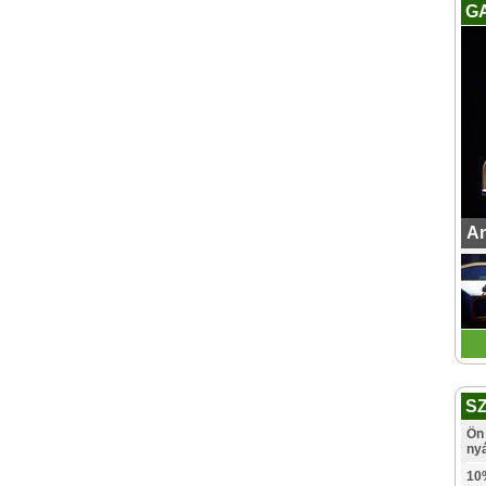
G
An
S
Ön 
ny
10