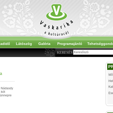
adidő
Látószög
Galéria
Programajánló
Tehetséggond
KERESÉS
P
ja
Idő
Hel
Kat
y Nádasdy
 köt
Es
őünnepre