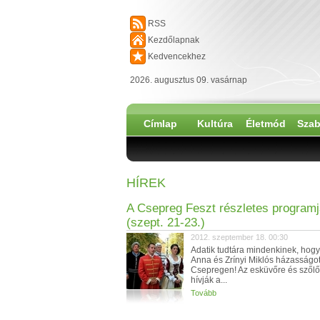
RSS
Kezdőlapnak
Kedvencekhez
2026. augusztus 09. vasárnap
Címlap
Kultúra
Életmód
Szab
HÍREK
A Csepreg Feszt részletes program
(szept. 21-23.)
2012. szeptember 18. 00:30
Adatik tudtára mindenkinek, hog
Anna és Zrínyi Miklós házasságot
Csepregen! Az esküvőre és szől
hívják a...
Tovább