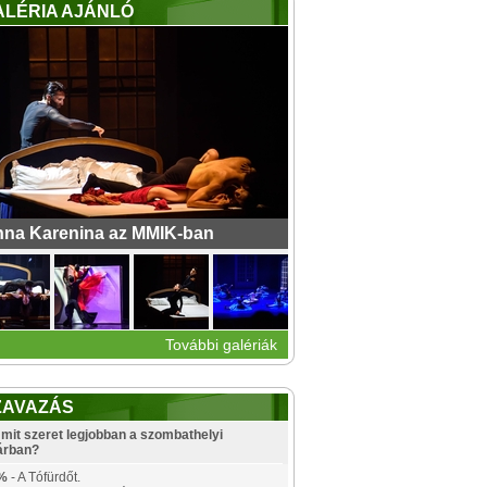
ALÉRIA AJÁNLÓ
na Karenina az MMIK-ban
További galériák
ZAVAZÁS
mit szeret legjobban a szombathelyi
árban?
%
- A Tófürdőt.