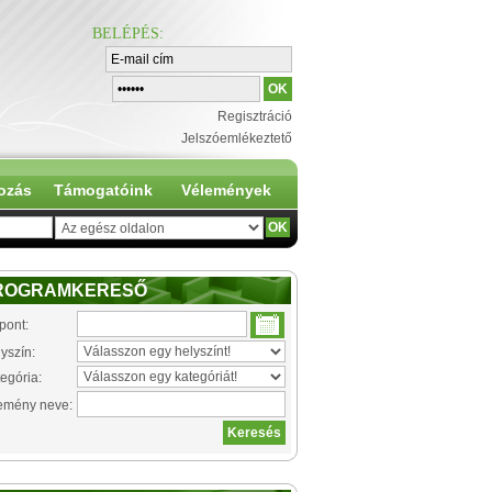
BELÉPÉS
:
Regisztráció
Jelszóemlékeztető
ozás
Támogatóink
Vélemények
ROGRAMKERESŐ
pont:
yszín:
egória:
emény neve: