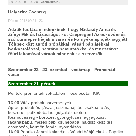
2012.09.18. - 00:30 |
vaskarika.hu
Helyszín: Csepreg
Dátum: 2012.09.21 - 23.
Adatik tudtára mindenkinek, hogy Nádasdy Anna és
Zrínyi Miklós házasságot köt Csepregen! Az esküvőre és
szőlőünnepre hívják a város és környéke apraját-nagyját!
Többek közt apród próbákkal, vásári bábjátékkal
borkóstolással, hastánc bemutatókkal és reneszánsz
főúri lakomával várnak mindenkit a szervezők.
Szeptember 22 - 23. szombat - vasárnap - Promenádi
vásár
Szeptember 21. péntek
Pénteki promenádi sokadalom - eső esetén KIKI
13.00
Vitéz próbák sorversenyek
Apród próbák és íjászat, csizmahajítás, zsákba futás,
koszorú,- patkódobálás, gólyaláb, diótörő
Kézművesség - bőrözés, gyöngyfűzés, agyagozás,
fakanálbábú, mézes báb, csuhébaba, hajdísz készítés,
csomózás, körmön fonás, nyomdázás
16.00
Paprika Jancsi kalandjai - Vásári bábjátékok - Paprika