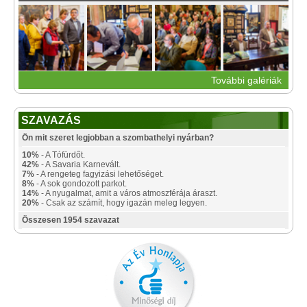
További galériák
SZAVAZÁS
Ön mit szeret legjobban a szombathelyi nyárban?
10%
- A Tófürdőt.
42%
- A Savaria Karnevált.
7%
- A rengeteg fagyizási lehetőséget.
8%
- A sok gondozott parkot.
14%
- A nyugalmat, amit a város atmoszférája áraszt.
20%
- Csak az számít, hogy igazán meleg legyen.
Összesen 1954 szavazat