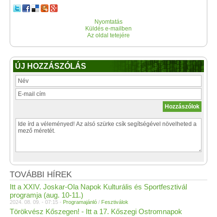
Nyomtatás
Küldés e-mailben
Az oldal tetejére
ÚJ HOZZÁSZÓLÁS
TOVÁBBI HÍREK
Itt a XXIV. Joskar-Ola Napok Kulturális és Sportfesztivál
programja (aug. 10-11.)
2024. 08. 09. - 07:15 -
Programajánló
/
Fesztiválok
Törökvész Kőszegen! - Itt a 17. Kőszegi Ostromnapok