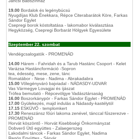
Jancsi Bábszínház
19.00
Bordalok és legénybúcsú
Nyugdíjas Klub Énekkara, Répce Citerabarátok Köre, Farkas
Sándor Egylet
Csepregi borok kóstoltatása - lakomabor kiválasztása
Hegyközség, Csepregi Borbarát Hölgyek Egyesülete
Szeptember 22. szombat
Vendégcsalogatók - PROMENÁD
14.00
Hárem - Fahridah és a Tarub Hastánc Csoport - Kelet
Varázsa Hastáncformáció -Sopron
tea, édesség, mese, zene, tánc
Romatábor - Nese - Nadima - Abrakadabra
15.00
Vőlegényváró bajviadal - NÁDASDY-UDVAR
Vas Vármegye Lovagjai és íjászat
Trófea bemutató - Répcevölgye Vadásztársaság
16.00
Boszorkánypör - Farkas Sándor Egylet - PROMENÁD
17.00
Gyülekezés, majd indulás a Nádasdy-kastélytól
17.15
ESKÜVŐ - templomkert
17.30
Reneszánsz főúri lakoma zenével, tánccal fűszerezve -
PROMENÁD
Horvát köszöntő - Horvát Kisebbségi Önkormányzat
Dobverő Ütő együttes - Zalaegerszeg
Lakodalmi táncok - Farkas Sándor Egylet, Nadima
Regös Együttes - Sárvár