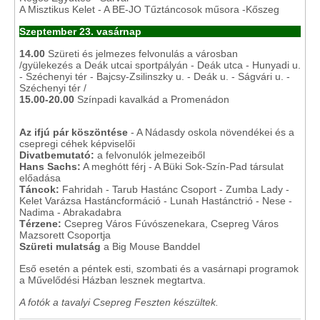
A Misztikus Kelet - A BE-JO Tűztáncosok műsora -Kőszeg
Szeptember 23. vasárnap
14.00
Szüreti és jelmezes felvonulás a városban
/gyülekezés a Deák utcai sportpályán - Deák utca - Hunyadi u.
- Széchenyi tér - Bajcsy-Zsilinszky u. - Deák u. - Ságvári u. -
Széchenyi tér /
15.00-20.00
Színpadi kavalkád a Promenádon
Az ifjú pár köszöntése
- A Nádasdy oskola növendékei és a
csepregi céhek képviselői
Divatbemutató:
a felvonulók jelmezeiből
Hans Sachs:
A meghótt férj - A Büki Sok-Szín-Pad társulat
előadása
Táncok:
Fahridah - Tarub Hastánc Csoport - Zumba Lady -
Kelet Varázsa Hastáncformáció - Lunah Hastánctrió - Nese -
Nadima - Abrakadabra
Térzene:
Csepreg Város Fúvószenekara, Csepreg Város
Mazsorett Csoportja
Szüreti mulatság
a Big Mouse Banddel
Eső esetén a péntek esti, szombati és a vasárnapi programok
a Művelődési Házban lesznek megtartva.
A fotók a tavalyi Csepreg Feszten készültek.