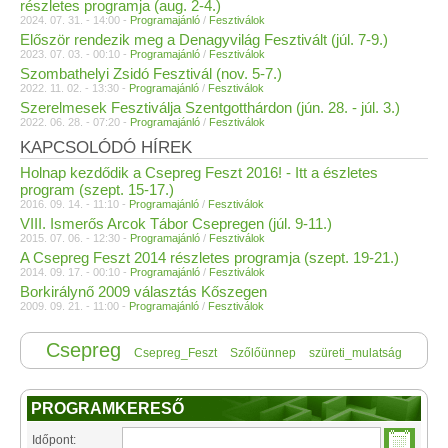
részletes programja (aug. 2-4.)
2024. 07. 31. - 14:00 -
Programajánló
/
Fesztiválok
Először rendezik meg a Denagyvilág Fesztivált (júl. 7-9.)
2023. 07. 03. - 00:10 -
Programajánló
/
Fesztiválok
Szombathelyi Zsidó Fesztivál (nov. 5-7.)
2022. 11. 02. - 13:30 -
Programajánló
/
Fesztiválok
Szerelmesek Fesztiválja Szentgotthárdon (jún. 28. - júl. 3.)
2022. 06. 28. - 07:20 -
Programajánló
/
Fesztiválok
KAPCSOLÓDÓ HÍREK
Holnap kezdődik a Csepreg Feszt 2016! - Itt a észletes
program (szept. 15-17.)
2016. 09. 14. - 11:10 -
Programajánló
/
Fesztiválok
VIII. Ismerős Arcok Tábor Csepregen (júl. 9-11.)
2015. 07. 06. - 12:30 -
Programajánló
/
Fesztiválok
A Csepreg Feszt 2014 részletes programja (szept. 19-21.)
2014. 09. 17. - 00:10 -
Programajánló
/
Fesztiválok
Borkirálynő 2009 választás Kőszegen
2009. 09. 21. - 11:00 -
Programajánló
/
Fesztiválok
Csepreg
Csepreg_Feszt
Szőlőünnep
szüreti_mulatság
PROGRAMKERESŐ
Időpont: