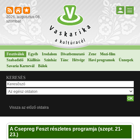
2026. augusztus 08.
szombat
Fesztiválok
Egyéb
Irodalom
Divatbemutató
Zene
Mozi-film
Szabadidő
Kiállítás
Színház
Tánc
Hétvége
Havi programok
Ünnepek
Savaria Karnevál
Bálok
KERESÉS
Vissza az előző oldalra
A Csepreg Feszt részletes programja (szept. 21-
23.)