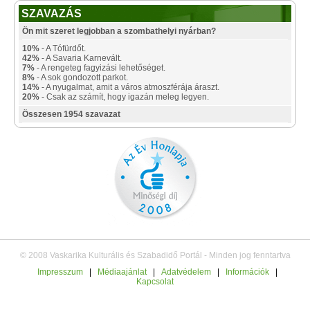
SZAVAZÁS
Ön mit szeret legjobban a szombathelyi nyárban?
10%
- A Tófürdőt.
42%
- A Savaria Karnevált.
7%
- A rengeteg fagyizási lehetőséget.
8%
- A sok gondozott parkot.
14%
- A nyugalmat, amit a város atmoszférája áraszt.
20%
- Csak az számít, hogy igazán meleg legyen.
Összesen 1954 szavazat
© 2008 Vaskarika Kulturális és Szabadidő Portál - Minden jog fenntartva
Impresszum
|
Médiaajánlat
|
Adatvédelem
|
Információk
|
Kapcsolat