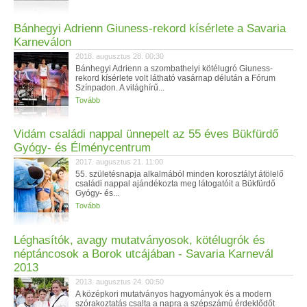
Bánhegyi Adrienn Giuness-rekord kísérlete a Savaria
Karneválon
2018. augusztus 28. 00:30
Bánhegyi Adrienn a szombathelyi kötélugró Giuness-
rekord kísérlete volt látható vasárnap délután a Fórum
Színpadon. A világhírű...
Tovább
Vidám családi nappal ünnepelt az 55 éves Bükfürdő
Gyógy- és Élménycentrum
2017. augusztus 21. 11:00
55. születésnapja alkalmából minden korosztályt átölelő
családi nappal ajándékozta meg látogatóit a Bükfürdő
Gyógy- és...
Tovább
Léghasítók, avagy mutatványosok, kötélugrók és
néptáncosok a Borok utcájában - Savaria Karnevál
2013
2013. augusztus 24. 00:50
A középkori mutatványos hagyományok és a modern
szórakoztatás csalta a napra a szépszámú érdeklődőt