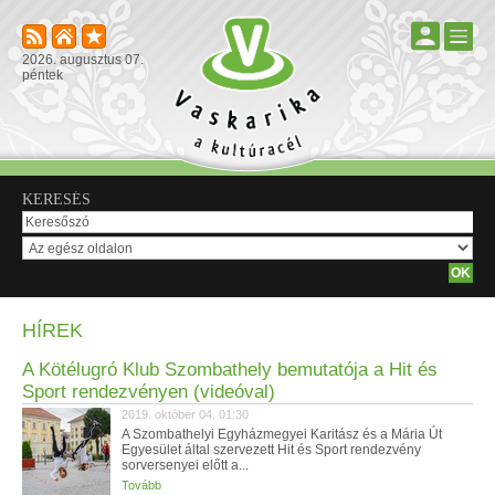
2026. augusztus 07.
péntek
KERESÉS
HÍREK
A Kötélugró Klub Szombathely bemutatója a Hit és
Sport rendezvényen (videóval)
2019. október 04. 01:30
A Szombathelyi Egyházmegyei Karitász és a Mária Út
Egyesület által szervezett Hit és Sport rendezvény
sorversenyei előtt a...
Tovább