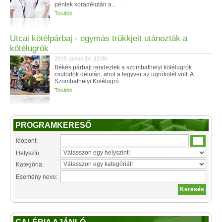
péntek koradélután a...
Tovább
Utcai kötélpárbaj - egymás trükkjeit utánozták a
kötélugrók
2013. június 14. 12:00
Békés párbajt rendeztek a szombathelyi kötélugrók
csütörtök délután, ahol a fegyver az ugrókötél volt. A
Szombathelyi Kötélugró...
Tovább
PROGRAMKERESŐ
Időpont:
Helyszín:
Kategória:
Esemény neve: