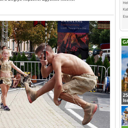
Hel
Kat
Es
G
25
Is