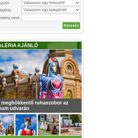
yszín:
egória:
emény neve:
ALÉRIA AJÁNLÓ
 meghökkentő ruhaszobor az
eum udvarán