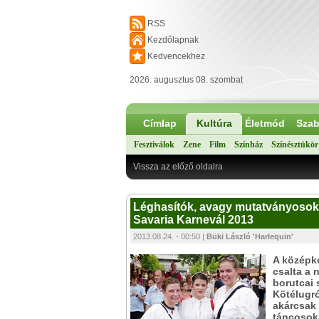
RSS
Kezdőlapnak
Kedvencekhez
2026. augusztus 08. szombat
Címlap
Kultúra
Életmód
Szab
Fesztiválok
Zene
Film
Színház
Színésztükör
Vissza az előző oldalra
Léghasítók, avagy mutatványosok,
Savaria Karnevál 2013
2013.08.24. - 00:50 |
Büki László 'Harlequin'
A középk
csalta a 
borutcai 
Kötélugró
akárcsak 
táncosoka