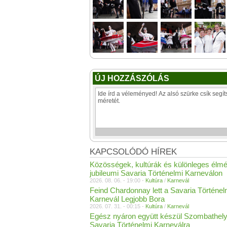
ÚJ HOZZÁSZÓLÁS
KAPCSOLÓDÓ HÍREK
Közösségek, kultúrák és különleges élm
jubileumi Savaria Történelmi Karneválon
2026. 08. 06. - 19:00 -
Kultúra
/
Karnevál
Feind Chardonnay lett a Savaria Történel
Karnevál Legjobb Bora
2026. 07. 31. - 00:15 -
Kultúra
/
Karnevál
Egész nyáron együtt készül Szombathel
Savaria Történelmi Karneválra