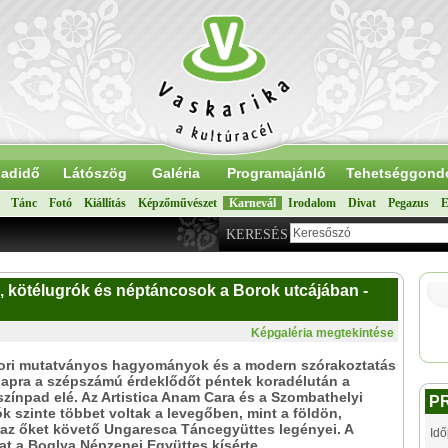
adidő
Látószög
Galéria
Programajánló
Tehetséggond
Tánc
Fotó
Kiállítás
Képzőművészet
Karnevál
Irodalom
Divat
Pegazus
E
KERESÉS
 kötélugrók és néptáncosok a Borok utcájában -
Képgaléria megtekintése
ori mutatványos hagyományok és a modern szórakoztatás
napra a szépszámú érdeklődőt péntek koradélután a
színpad elé. Az Artistica Anam Cara és a Szombathelyi
P
k szinte többet voltak a levegőben, mint a földön,
az őket követő Ungaresca Táncegyüttes legényei. A
Idő
t a Boglya Népzenei Együttes kísérte.