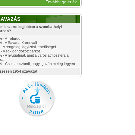
További galériák
ZAVAZÁS
mit szeret legjobban a szombathelyi
árban?
%
- A Tófürdőt.
%
- A Savaria Karnevált.
- A rengeteg fagyizási lehetőséget.
- A sok gondozott parkot.
%
- A nyugalmat, amit a város atmoszférája
szt.
%
- Csak az számít, hogy igazán meleg legyen.
szesen 1954 szavazat