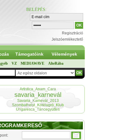
BELÉPÉS
:
Regisztráció
Jelszóemlékeztető
ozás
Támogatóink
Vélemények
gyéb
VZ
MEDIAWAVE
AlteRába
Artistica_Anam_Cara
savaria_karnevál
Savaria_Karnevál_2013
Szombathelyi_Kötélugró_Klub
Ungaresca_Táncegyüttes
ROGRAMKERESŐ
pont: