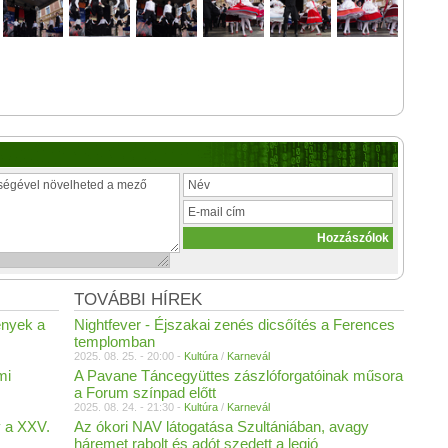
TOVÁBBI HÍREK
ények a
Nightfever - Éjszakai zenés dicsőítés a Ferences
templomban
2025. 08. 25. - 20:00 -
Kultúra
/
Karnevál
mi
A Pavane Táncegyüttes zászlóforgatóinak műsora
a Forum színpad előtt
2025. 08. 24. - 21:30 -
Kultúra
/
Karnevál
y a XXV.
Az ókori NAV látogatása Szultániában, avagy
háremet rabolt és adót szedett a legió