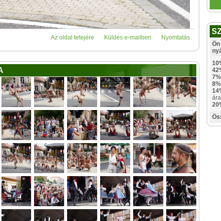
S
Az oldal tetejére
Küldés e-mailben
Nyomtatás
Ön 
ny
10
A
42
7%
8%
14
ára
20
Ös