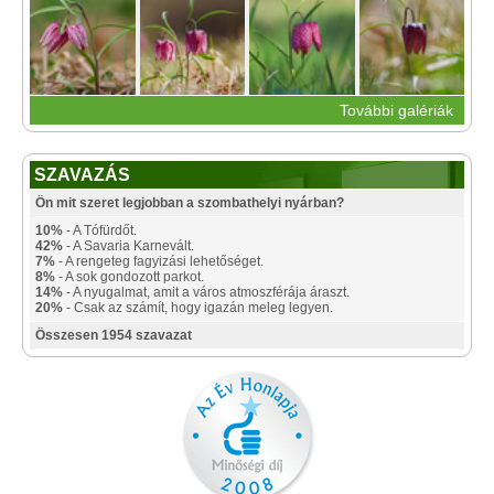
További galériák
SZAVAZÁS
Ön mit szeret legjobban a szombathelyi nyárban?
10%
- A Tófürdőt.
42%
- A Savaria Karnevált.
7%
- A rengeteg fagyizási lehetőséget.
8%
- A sok gondozott parkot.
14%
- A nyugalmat, amit a város atmoszférája áraszt.
20%
- Csak az számít, hogy igazán meleg legyen.
Összesen 1954 szavazat