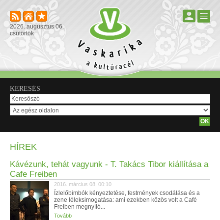
2026. augusztus 06.
csütörtök
KERESÉS
HÍREK
Kávézunk, tehát vagyunk - T. Takács Tibor kiállítása a
Cafe Freiben
2016. március 08. 00:10
Ízlelőbimbók kényeztetése, festmények csodálása és a
zene léleksimogatása: ami ezekben közös volt a Café
Freiben megnyíló...
Tovább