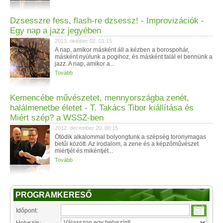
Dzsesszre fess, flash-re dzsessz! - Improvizációk -
Egy nap a jazz jegyében
2013. október 02. 01:15
A nap, amikor másként áll a kézben a borospohár,
másként nyúlunk a pogihoz, és másként talál el bennünk a
jazz. A nap, amikor a...
Tovább
Kemencébe művészetet, mennyországba zenét,
halálmenetbe életet - T. Takács Tibor kiállítása és
Miért szép? a WSSZ-ben
2012. december 20. 00:15
Ötödik alkalommal bolyongtunk a szépség toronymagas
betűi között. Az irodalom, a zene és a képzőművészet
miértjét és mikéntjét...
Tovább
PROGRAMKERESŐ
Időpont: