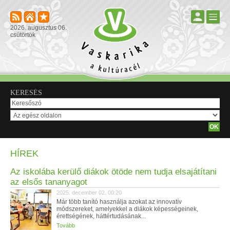
2026. augusztus 06.
csütörtök
KERESÉS
HÍREK
Az iskolába kerülő diákok ötöde nem tudja elsajátítani
az elsős tananyagot
2025. december 02. 00:20
Már több tanító használja azokat az innovatív
módszereket, amelyekkel a diákok képességeinek,
érettségének, háttértudásának...
Tovább