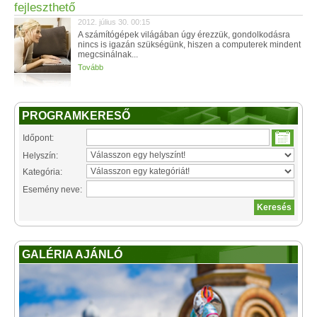
fejleszthető
2012. július 30. 00:15
A számítógépek világában úgy érezzük, gondolkodásra
nincs is igazán szükségünk, hiszen a computerek mindent
megcsinálnak...
Tovább
PROGRAMKERESŐ
Időpont:
Helyszín:
Kategória:
Esemény neve:
GALÉRIA AJÁNLÓ