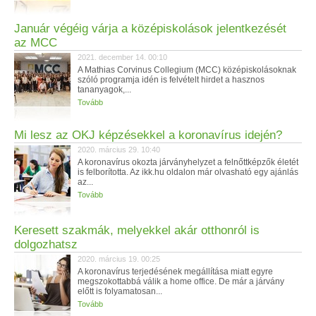
Január végéig várja a középiskolások jelentkezését
az MCC
2021. december 14. 00:10
A Mathias Corvinus Collegium (MCC) középiskolásoknak
szóló programja idén is felvételt hirdet a hasznos
tananyagok,...
Tovább
Mi lesz az OKJ képzésekkel a koronavírus idején?
2020. március 29. 10:40
A koronavírus okozta járványhelyzet a felnőttképzők életét
is felborította. Az ikk.hu oldalon már olvasható egy ajánlás
az...
Tovább
Keresett szakmák, melyekkel akár otthonról is
dolgozhatsz
2020. március 19. 00:25
A koronavírus terjedésének megállítása miatt egyre
megszokottabbá válik a home office. De már a járvány
előtt is folyamatosan...
Tovább