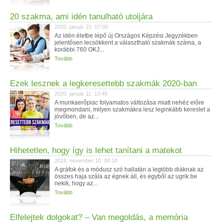
20 szakma, ami idén tanulható utoljára
2020. január 22. 07:00
Az idén életbe lépő új Országos Képzési Jegyzékben
jelentősen lecsökkent a választható szakmák száma, a
korábbi 760 OKJ...
Tovább
Ezek lesznek a legkeresettebb szakmák 2020-ban
2020. január 11. 13:45
A munkaerőpiac folyamatos változása miatt nehéz előre
megmondani, milyen szakmákra lesz leginkább kereslet a
jövőben, de az...
Tovább
Hihetetlen, hogy így is lehet tanítani a matekot
2018. november 10. 00:10
A gráfok és a módusz szó hallatán a legtöbb diáknak az
összes haja szála az égnek áll, és egyből az ugrik be
nekik, hogy az...
Tovább
Elfelejtek dolgokat? – Van megoldás, a memória