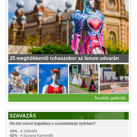
25 meghökkentő ruhaszobor az Iseum udvarán
További galériák
SZAVAZÁS
Ön mit szeret legjobban a szombathelyi nyárban?
10%
- A Tófürdőt.
42%
- A Savaria Karnevált.